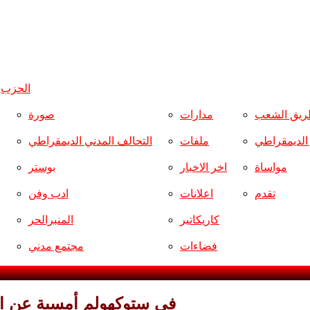
الحزب
و
ريق الشعب
مدارات
صورة
ر الديمقراطي
ملفات
التحالف المدني الديمقراطي
مواساة
اخر الاخبار
بوستر
تقدم
اعلانات
ادب وفن
كاريكاتير
المنبرالحر
فضاءات
مجتمع مدني
في ستوكهولم أمسية عن ا