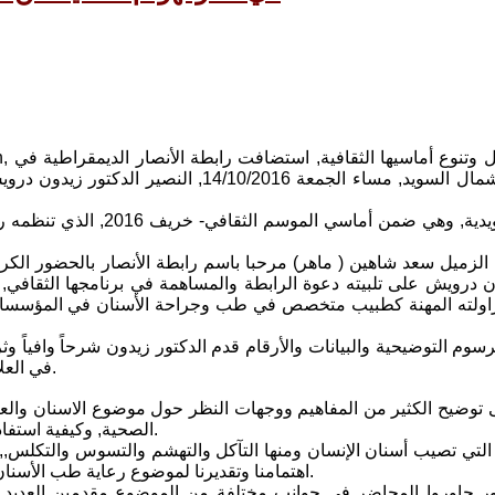
ستوكهولم وشمال السويد, مساء الجمعة 2016
الزميل سعد شاهين ( ماهر) مرحبا باسم رابطة الأنصار بالحضور الكري
ن درويش على تلبيته دعوة الرابطة والمساهمة في برنامجها الثقافي, 
اولته المهنة كطبيب متخصص في طب وجراحة الأسنان في المؤسسات ا
لرسوم التوضيحية والبيانات والأرقام قدم الدكتور زيدون شرحاً وافياً 
في العلاج والطبابة الصحية, والتي تعكس اهتماماً ودراية بتجارب طب الأسنان.
توضيح الكثير من المفاهيم ووجهات النظر حول موضوع الاسنان والعلا
الصحية, وكيفية استفادة المواطن هنا في السويد من هذه الرعاية من أجل بنية صحية معافاة.
لتي تصيب أسنان الإنسان ومنها التآكل والتهشم والتسوس والتكلس,, 
اهتمامنا وتقديرنا لموضوع رعاية طب الأسنان, وضرورة التواصل مع المؤسسات الصحية, والاستعانة بالنصح الطبي.
ور حاوروا المحاضر في جوانب مختلفة من الموضوع مقدمين العديد م