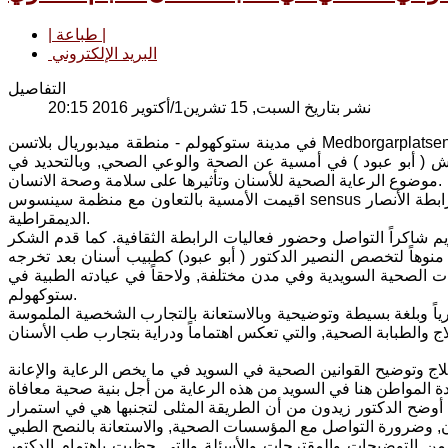
| طباعة |
البريد الإلكتروني
التفاصيل
نشر بتاريخ السبت, 15 تشرين1/أكتوير 2016 20:15
في مدينة ستوكهولم - منطقة ميدبوريال بلاتسن Medborgarplatsen, وسعياً لتواصل وتنوع أماسيها الثقافية, استضافت رابطة الأنصار الديمقراطية في
14/10/, النصير الدكتور زيدون درويش ( أبو عبود ) في أمسية عن الصحة والوعي الصحي, وبالتحديد في
موضوع الرعاية الصحية للأسنان وتأثيرها على سلامة وصحة الانسان.
اقيمت الأمسية بالتعاون مع منظمة سينسوس sensus الثقافية السويدية, وهي ضمن أماسي الموسم الثقافي- خريف 2016, الذي تنظمه رابطة الأنصار
الديمقراطية.
م شاكراً التواصل وحضور فعاليات الرابطة الثقافية. كما قدم الشكر
منوهاً لتخصص النصير الدكتور ( أبو عبود) كطبيب أسنان بعد تخرجه
لصحية السويدية وفي مدن مختلفة, ولاحقاً في عيادته الطبية في
ستوكهولم.
وثرياً وبلغة بسيطة وتوضيحية وبالاستعانة بالتجارب الشخصية الملموسة
ج وتوضيح القوانين الصحية في السويد في ما يخص الرعاية والإعانة
أوضح الدكتور زيدون من أن الطريقة المثلى لتجنبها هي في استمرار
ن التوضيحات والمقترحات والأسئلة والتي حظيت باهتمام الدكتور