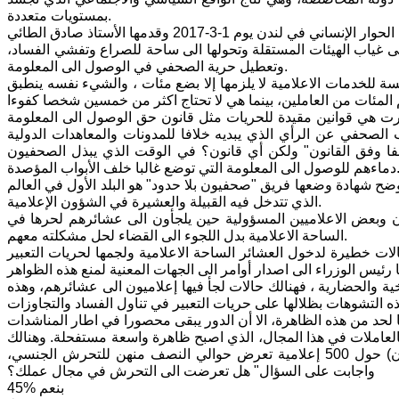
بمستويات متعددة.
لى غياب الهيئات المستقلة وتحولها الى ساحة للصراع وتفشي الفساد،
وتعطيل حرية الصحفي في الوصول الى المعلومة.
6 منتسب لا حاجة لأكثرهم لمؤسسة للخدمات الاعلامية لا يلزمها إلا بضع مئات ، والشيء نفسه ينطبق
 صدرت هي قوانين مقيدة للحريات مثل قانون حق الوصول الى المعلومة
ا يعاقب الصحفي عن الرأي الذي يبديه خلافا للمدونات والمعاهدات الدولية
لفا وفق القانون" ولكن أي قانون؟ في الوقت الذي يبذل الصحفيون
ى المعلومة التي توضع غالبا خلف الأبواب المؤصدة.
ضح شهادة وضعها فريق "صحفيون بلا حدود" هو البلد الأول في العالم
الذي تتدخل فيه القبيلة والعشيرة في الشؤون الإعلامية.
 وبعض الاعلاميين المسؤولية حين يلجأون الى عشائرهم لحرها في
الساحة الاعلامية بدل اللجوء الى القضاء لحل مشكلته معهم.
ت خطيرة لدخول العشائر الساحة الاعلامية ولجمها لحريات التعبير
ة والحضارية ، فهنالك حالات لجأ فيها إعلاميون الى عشائرهم، وهذه
بالعاملات في هذا المجال، الذي اصبح ظاهرة واسعة مستفحلة. وهنالك
ضغط واضح على العنصر النسوي في الساحة الإعلامية. وقد بينت دراسة (استبيان) حول 500 إعلامية تعرض حوالي النصف منهن للتحرش الجنسي،
واجابت على السؤال" هل تعرضت الى التحرش في مجال عملك؟
45% بنعم