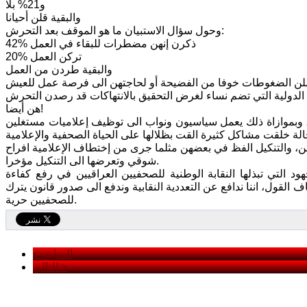
و21% بلا
والبقية قلن أحيانا
وحول سؤال الاستبيان ما هو الموقف بعد التحرش:
42% ذكرن إنهن مضطرات للبقاء في العمل
20% تركن العمل
والبقية طردن من العمل
 الدولية التي تضم نساء لغرض التحقيق بالانتهاكات قد رصدن التحرش
هن أيضا!
ة، وبموازاة ذلك يعمل سياسيون ونواب الى توظيف إعلاميات مستغلين
ليهن، والتنكيل الفظ في بعضهن مثلما جرى من إختطاف الإعلامية افراح
شوقي وتعرضها الى التنكيل مؤخرا.
ود التي تبذلها النقابة الوطنية للصحفيين العراقيين في رفع كفاءة
لقول، اننا ندافع عن التعددية النقابية وندفع الى صدور قانون يترك
للصحفيين حرية.
< السابق
التالي >