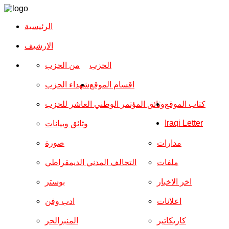
الرئيسية
الارشیف
الحزب
من الحزب
اقسام الموقع
شهداء الحزب
كتاب الموقع
وثائق المؤتمر الوطني العاشر للحزب
Iraqi Letter
وثائق وبيانات
مدارات
صورة
ملفات
التحالف المدني الديمقراطي
اخر الاخبار
بوستر
اعلانات
ادب وفن
كاريكاتير
المنبرالحر