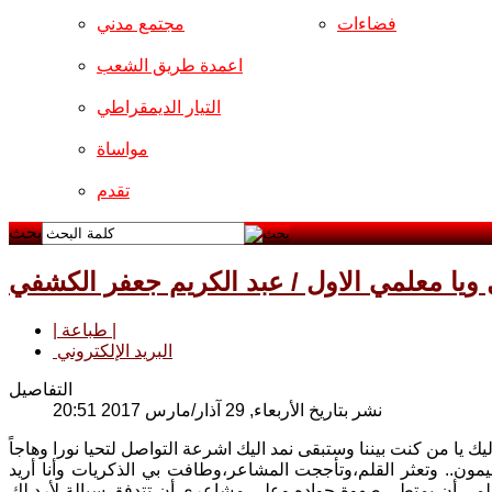
فضاءات
مجتمع مدني
اعمدة طريق الشعب
التيار الديمقراطي
مواساة
تقدم
بحث
| طباعة |
البريد الإلكتروني
التفاصيل
نشر بتاريخ الأربعاء, 29 آذار/مارس 2017 20:51
ليك يا من كنت بيننا وستبقى نمد اليك اشرعة التواصل لتحيا نورا وهاجاً
مون.. وتعثر القلم،وتأججت المشاعر،وطافت بي الذكريات وأنا أريد
مي أن يمتطي صهوة جواده وعلى مشاعري أن تتدفق سيالة لأرد لك