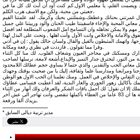
 ويصمت القلم، يا معلمي الاول.كم كنت أود أن أبث لك كل ما في
جعبتي من محبة، ولكن مع الاسف هرب الكلم،
 غمرتني بحنانك وعطفك،وشملتني بحبك وكرمك. لقد علمتنا القيم
معاني المحبة والإخاء فاسقيتنا طيب الحنان والود وربيتنا علي جميل
ق والامانة والاخلاص وانت الأول وأنت اهلها , وتحث على البذل لهذا
ها، واتهمك المثبطون بالقيل والقال ولسان حالك يقول : إن في أذني
وقرا مما تقولون , فازددت في نظري رفعة ومكانة.
ارك ومسكنك في محاجر العيون وشغاف القلوب. لك منا كل الثناء
من النور، لتخترق جدار التميز والإبداع،أشعة لامعة، نرسلها لصاحب
نا ومرابعنا ومدارسنا علما وثقافة، إليك يا من ضحيت بوقتك وجهدك
 التفاني والإخلاص في العمل. ومنك تعلمنا ان الحب الاول هو الوطن
مك بأكاليل زهور الجوري والغار الندية، لقد أعطيت فتسامى عطاؤك
لك إلا ان نقول: لك أجمل باقات الشكر والعرفان ولك أنهار من الثناء
والامتنان في عيدك الميمون. وكما تهاجر الطيور في آخر كل فصل من فصول السنة ها ان 83 عاما من العطاء بأكملها تنقضي وانت تهاجر الى عش آخر
يزيدك ألقا ورفعة.
ـــــــــــــــــــــــــــــ
* مدير تربية ديالى السابق
< السابق