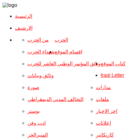
الرئيسية
الارشیف
الحزب
من الحزب
اقسام الموقع
شهداء الحزب
كتاب الموقع
وثائق المؤتمر الوطني العاشر للحزب
Iraqi Letter
وثائق وبيانات
مدارات
صورة
ملفات
التحالف المدني الديمقراطي
اخر الاخبار
بوستر
اعلانات
ادب وفن
كاريكاتير
المنبرالحر