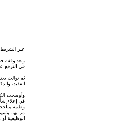
عبر الشريط ا
وبعد وقفة حدا
في الترفع عن
ثم توالت بع
الفقيد، والد
وأوضحت الكلم
في إعلاء شأن 
وطنية متأججة.
مر بها. وتمي
الوظيفية أو 