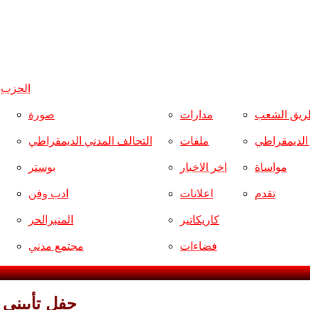
الحزب
و
ريق الشعب
مدارات
صورة
ر الديمقراطي
ملفات
التحالف المدني الديمقراطي
مواساة
اخر الاخبار
بوستر
تقدم
اعلانات
ادب وفن
كاريكاتير
المنبرالحر
فضاءات
مجتمع مدني
حفل تأبيني