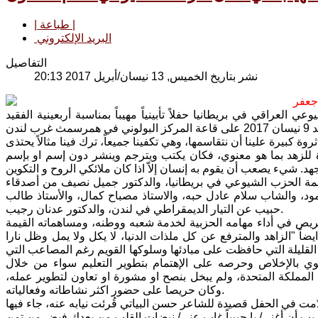
| طباعة |
البريد الإلكتروني
التفاصيل
نشر بتاريخ الخميس, 13 نيسان/أبريل 2017 20:13
جعفر
عراقي في بريطانيا حفلاً تأبينياً مهيباً بمناسبة أربعينية الفقيد
 كبيرة علينا أن نتقاسمها، وهي تكفينا جميعاً، ترك فينا مثالاً يحتذى
ة للزهد بما هو معنوي، فكان يكتب ويترجم وينشر دون إسم او بإسم
مة الحزب الشيوعي في بريطانيا، والدكتور جميل نصيف من أصدقاء
مود، والشاب سلام عادل حبه، والاستاذ مصباح كمال، والأستاذ طالب
حبيب عن التيار الديمقراطي في لندن، والدكتور عدنان رجيب.
يص في أداء مهامه الحزبية لخدمة شعبه ووطنه، ومساهماته القيمة
ضاً "الزاهد والمترفع عن كل ملذات الدنيا، لا يكل ولا يمل وظل نارا
لة القليلة التي حافظت على مبادئها وسلوكها القويم رغم المصاعب التي
بوي بالإخلاص وحرصه على الإهتمام بتطوير التعليم سواء من خلال
 المملكة المتحدة، ولم يبخل بنصح او مشورة او تعاون لتطوير عمله،
وكان حريصا على حضور اكثر نشاطاته وفعالياته.
ريب أن أغني/ يا حبيباً غاب عني/ نبضات القلب من بعدك فيض من تمنٍ