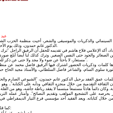
عبد 
لسينمائي والذكريات والموسيقى والشعر، أحيت منظمة الحزب الشيوعي ال
الدكتور غانم حمدون، وذلك يوم الأحد 9 نيسان 2017 على قاعة المركز البولوني في همرسمث غرب لندن.
د، أكد الإعلامي فلاح هاشم في تقديمه للحفل أن الرفيق الراحل "ترك ثروة
 الصغائر والجود حتى النفس الصغير. وترك كذلك لنا أيضا أبلغ صور
مستعار، لا باحثاً عن ضوء ولا مجد ولا حتى عن ذكر للجهد. شيء يصعب أن يقوم به إنسان إلاّ اذا كان ملائكي الروح و التكوين".
دها كلمات وذكريات الحضور اشترك فيها الرفيق فاضل محمد عن منظ
كتورة سلوى السام، والشاعر فاضل السلطاني، والأستاذ مجيد الحاج ح
ات عمق الفقد برحيل الدكتور غانم حمدون، "الشيوعي الصارم والحر
الثقافة التقدمية من خلال منجزه الثقافي ودأبه على الكتابة".. وهو اي
 وكان دائماً هادئاً مستمعاً مبتسماً لا يفقد رباطة جأشه، وهو من الق
ز بحرصه على التشجيع المواهب وتقديم النصائح". وأمتاز عمله التر
من خلال كتاباته. ويعد الفقيد أحد مؤسسي فرع التيار الديمقراطي في
كما قدّمت في الحفل قصيدة للشاعر حسن البياتي قُرئت نيابه عنه، جاء فيها:
إيه يا شعر، عني/ أغ