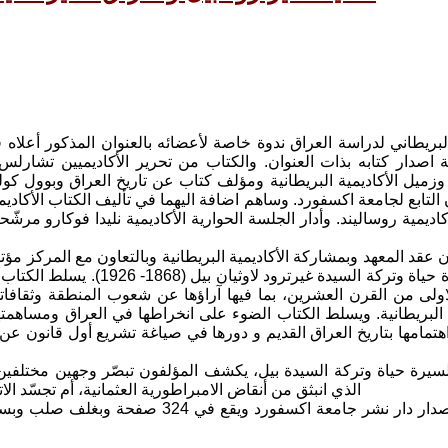
ة اصدار كتابه بذات العنوان. والكتاب من تحرير الأكاديميين تشار
ون التابع لجامعة اكسفورد. وساهم اضافة اليهما في تأليف الكتاب الأ
كاديمية روساليند. وأدار الجلسة الحوارية الأكاديمية نليدا فوكارو م
عقد المعهد وبمشاركة الأكاديمية البريطانية وبالتعاون مع المركز مؤتم
رئيسي لسيرة حياة وتركة ال
اولى من القرن العشرين، بما فيها آراؤها عن شعوب المنطقة وثقافا
 البريطانية. ويسلط الكتاب الضوء على انخراطها في العراق ومساهمتها ف
سيرة حياة وتركة السيدة بيل، يكشف المؤلفون تبصّر وجهين مختلفين
الذي انبثق من أنقاض الامبراطورية العثمانية، أم تجسّد 