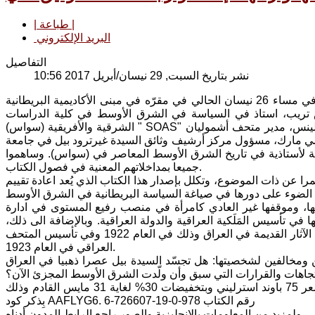
| طباعة |
البريد الإلكتروني
التفاصيل
نشر بتاريخ السبت, 29 نيسان/أبريل 2017 10:56
عقد المعهد البريطاني لدراسة العراق ندوة خاصة لأعضائه بالعنوان المذكور أعلاه في مساء 26 نيسان الحالي في مقرّه في مبنى الأكاديمية البريطانية
لس تريب، استاذ في السياسة في الشرق الأوسط في كلية الدراسات
الشرقية والأفريقية (سواس) " SOAS" بجامعة لندن وزميل الأكاديمية البريطانية ومؤلف كتاب عن تاريخ العراق وبوول كولينس، مدير متحف أشموليان
كاديمي مارك، مسؤول مركز أرشيف وثائق السيدة غيرترود بيل في جامعة
رشّحة لأستاذية في تاريخ الشرق الأوسط المعاصر في (سواس). وساهموا
جميعا بمداخلاتهم المعنية في فصول الكتاب.
را عن ذات الموضوع، وتكلل بإصدار هذا الكتاب الذي يُعد اعادة تقييم
سيدة غيرترود لاوثيان بيل (1868- 1926). يسلط الكتاب الضوء على دورها في صياغة السياسة البريطانية في الشرق الأوسط
تها، وموقفها غير العادي كامرأة في منصب رفيع المستوى في ادارة
ي تأسيس المَلَكية العراقية والدولة العراقية. وبالإضافة الى ذلك،
يقيّم الكتاب اهتمامها بتاريخ العراق القديم و دورها في صياغة تشريع أول قانون عن الآثار القديمة في العراق وذلك في العام 1922 وفي تأسيس المتحف
العراقي في العام 1923.
 ومخالفين لشخصيتها: هل تجسّد السيدة بيل عصرا ذهبيا في العراق
الاتجاهات والقرارات التي سبق وأن ولّدت الشرق الأوسط المجزئ الآن؟
الكتاب من اصدار دار نشر جامعة اكسفورد ويقع في 324 صفحة وبغلف صلب وبسعر 75 باوند استرليني وبتخفيضات 30% لغاية 31 مايس القادم وذلك
بِذكر كود AAFLYG6. رقم الكتاب 978-0-19-726607-6
ولمزيد من المعلومات بالإنجليزية والصور راجع الرابط المدون أدناه