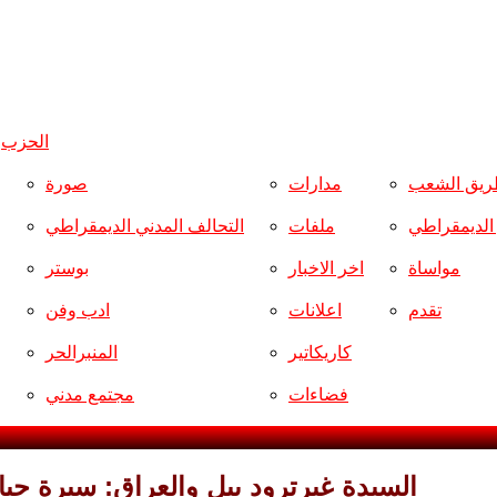
الحزب
و
ريق الشعب
مدارات
صورة
ر الديمقراطي
ملفات
التحالف المدني الديمقراطي
مواساة
اخر الاخبار
بوستر
تقدم
اعلانات
ادب وفن
كاريكاتير
المنبرالحر
فضاءات
مجتمع مدني
السيدة غيرترود بيل والعراق: سيرة حيا