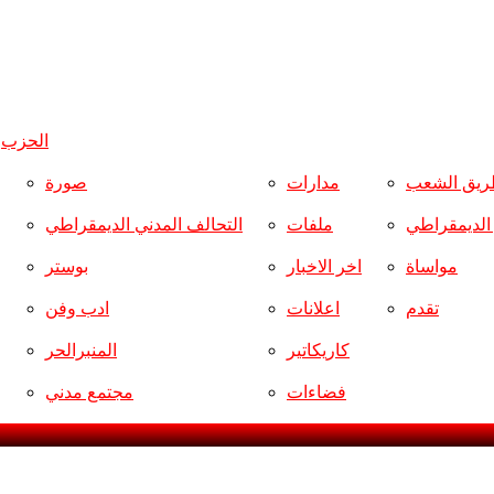
الحزب
و
ريق الشعب
مدارات
صورة
ر الديمقراطي
ملفات
التحالف المدني الديمقراطي
مواساة
اخر الاخبار
بوستر
تقدم
اعلانات
ادب وفن
كاريكاتير
المنبرالحر
فضاءات
مجتمع مدني