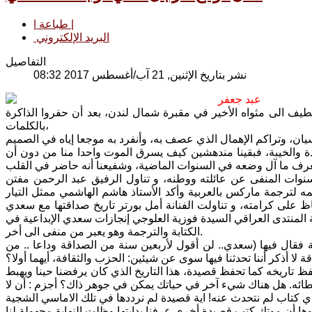
| طباعة |
البريد الإلكتروني
التفاصيل
نشر بتاريخ الإثنين, 21 آب/أغسطس 2017 08:32
عبد جعفر
دي عبد اللطيف الى مثواه الأخير في مقبرة شمال لندن، بعد أن حفروا الذاكرة
بالكلمات،
ة والخيبة، فبقينا مندهشين كيف يسرق الموت واحدا منا من دون أن
سنوات المنفى عن عائلته ووطنه، و تناول الرفيق عبد الرحمن مفتن
لترجمة ماركس بالعربية وأكد الأستاذ هاشم الهاشمي ممثل التيار
ظ على كرامته، و تناولت الفنانة أمل بورتر تاريخ صداقتها مع سعدي
 المنتدى العراقي السيدة فوزية العلوجي إنجازات سعدي الإبداعية في
الكتابة والترجمة وهو يعبر من منفى الى أخر.
فقال فيها (سعدي.. لن أقول لأربعين سنة من الصداقة وداعا .. من
ا أذكر أننا تحدثنا فيها سوى عن شيئين: الحزب والثقافة، أيهما أولا؟
ظ تاريخه كما تحفظ قصيدة، هذا التاريخ الذي كان يرفضنا حينا ويهبط
إخطائه. هل هناك شيء آخر في حياتك يمكن في جوهر ذاك؟ أجزم : أن لا