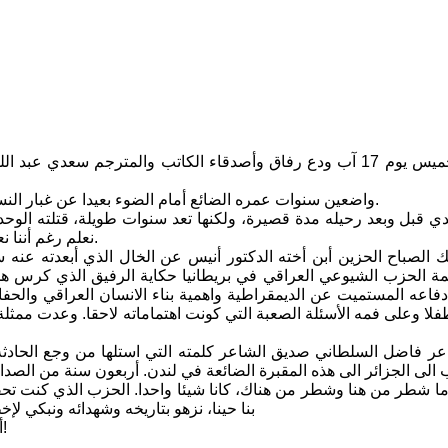
في صباح الخميس يوم 17 آب ودع رفاق وأصدقاء الكاتب والمترجم سع
واضعين سنوات عمره الضائع أمام الضوء بعيدا عن غبار النسيان، وتراكم الإهمال الذي عصف به، وأنفرد به موجعا إياه في الصميم.
 قبل وبعد رحيله مدة قصيرة، ولكنها تعد سنوات طويلة، قتلته الوحد
نعلم رغم أننا نعرف ما آل وضعه في السنوات الماضية، وشفيعنا أنه حاضر في القلب.
الصباح الحزين أبن أخته الدكتور أنيس عن الخال الذي أبعدته عنه 
 الحزب الشيوعي العراقي في بريطانيا حكاية الرفيق الذي كرس همه 
فاعه المستميت عن الديمقراطية واهمية بناء الانسان العراقي والحفا
فلا وعلى فمه الأسئلة الصعبة التي كونت اهتماماته لاحقا. وعدت ممثلة
عر فاضل السلطاني صديق الشاعر كلمته التي استلها من وجع الحادثة 
ى الجزائر الى هذه المقبرة الضائعة في لندن. أربعون سنة من الصداقة ل
اما شطر من هنا وشطر من هناك، كانا شيئا واحدا. الحزب الذي كنت تحف
بنا حينا، نزهو بتاريخه وشهدائه ونبكي ل
أي كتاب لم نتحدث عنه! اية قصيدة لم نرددها في تلك الاماسي الشجية!
وها أن موتك كتب قصيدة أخرى عرفنا بدايتها وظلت النهاية مجهولة لنا.