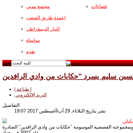
فضاءات
مجتمع مدني
اعمدة طريق الشعب
التيار الديمقراطي
مواساة
تقدم
بحث
| طباعة |
البريد الإلكتروني
التفاصيل
نشر بتاريخ الثلاثاء, 29 آب/أغسطس 2017 19:07
كيلي
وبمجموعته القصصية الموسومة "حكايات من وادي الرافدين" الصادرة
عام 2007 في بغداد.