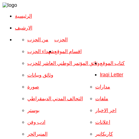
الرئيسية
الارشیف
الحزب
من الحزب
اقسام الموقع
شهداء الحزب
كتاب الموقع
وثائق المؤتمر الوطني العاشر للحزب
Iraqi Letter
وثائق وبيانات
مدارات
صورة
ملفات
التحالف المدني الديمقراطي
اخر الاخبار
بوستر
اعلانات
ادب وفن
كاريكاتير
المنبرالحر