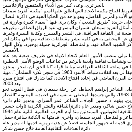
الجزائري، وعدد كبير من الأدباء والمثقفين والإعلاميين.
 الأب والمربي الفاضل، وهو واحد من الخلايا الحية في ذاكرة النضال
على جريدة "طريق الشعب"، وكان يرى فيها "أسماء كبيرة وبارزة في
 الشهيد الخالد فهد، والمناضلة الجزائرية جميلة بوحيرد، وكل الثوار
الأمميين.
نما تولى منصب الأمين العام لاتحاد الادباء في ظروف صعبة بعد عام
في ساحة الثقافة العراقية، متابعا قوله "لنا الحق أن نفتخر بمنجزه
الثقافي والسياسي". وأضاف ان سمعان "كان رفيقا لي بعد ثورة 14 تموز 1958، ورفيقا لي بعد انقلاب شباط الأسود 1963 في سجن نكرة السلمان"، مبينا
واهري الكبير عام 1958، وساهم خلال سبعينيات القرن الماضي في إعادة افتتاح الاتحاد، كما شارك في افتتاح مقره
بعد 2003.
اتحاد، الشاعر إبراهيم الخياط، عن رحلة سمعان في قطار الموت نحو
، بينهم د حسين الجاف، الشاعر عمر السراي، ومدير عام دائرة
اعر والمناضل ألفريد سمعان، وأخرى قدمتها له الكاتبة سافرة جميل
هري قدمه له جمهور الجلسة، فضلا عن هدية رمزية قدمها له مدير عام
دائرة العلاقات الثقافية العامة فلاح حسن شاكر.