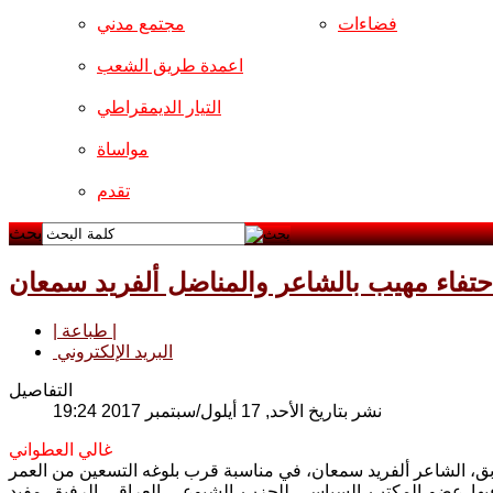
فضاءات
مجتمع مدني
اعمدة طريق الشعب
التيار الديمقراطي
مواساة
تقدم
بحث
حتفاء مهيب بالشاعر والمناضل ألفريد سمعان
| طباعة |
البريد الإلكتروني
التفاصيل
نشر بتاريخ الأحد, 17 أيلول/سبتمبر 2017 19:24
غالي العطواني
 فيها عضو المكتب السياسي للحزب الشيوعي العراقي الرفيق مفيد