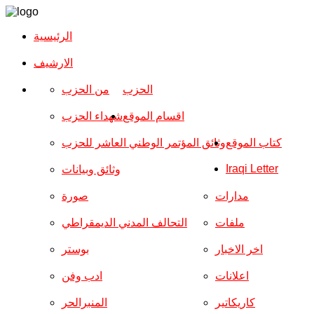
الرئيسية
الارشیف
الحزب
من الحزب
اقسام الموقع
شهداء الحزب
كتاب الموقع
وثائق المؤتمر الوطني العاشر للحزب
Iraqi Letter
وثائق وبيانات
مدارات
صورة
ملفات
التحالف المدني الديمقراطي
اخر الاخبار
بوستر
اعلانات
ادب وفن
كاريكاتير
المنبرالحر