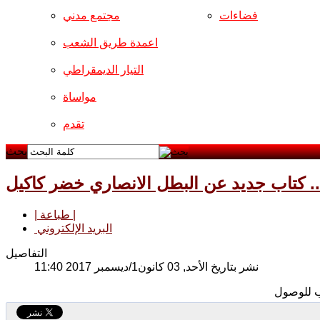
فضاءات
مجتمع مدني
اعمدة طريق الشعب
التيار الديمقراطي
مواساة
تقدم
بحث
.. كتاب جديد عن البطل الانصاري خضر كاكيل
| طباعة |
البريد الإلكتروني
التفاصيل
نشر بتاريخ الأحد, 03 كانون1/ديسمبر 2017 11:40
 للوصول