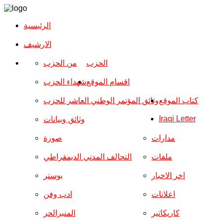
الرئيسية
الارشیف
الحزب
من الحزب
اقسام الموقع
شهداء الحزب
كتاب الموقع
وثائق المؤتمر الوطني العاشر للحزب
Iraqi Letter
وثائق وبيانات
مدارات
صورة
ملفات
التحالف المدني الديمقراطي
اخر الاخبار
بوستر
اعلانات
ادب وفن
كاريكاتير
المنبرالحر