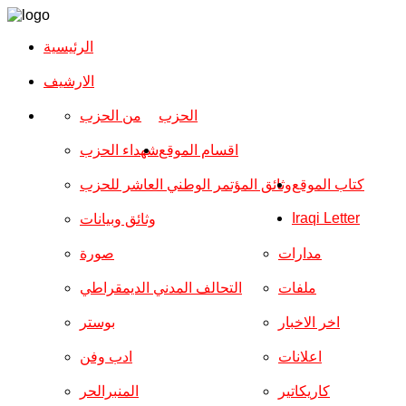
الرئيسية
الارشیف
الحزب
من الحزب
اقسام الموقع
شهداء الحزب
كتاب الموقع
وثائق المؤتمر الوطني العاشر للحزب
Iraqi Letter
وثائق وبيانات
مدارات
صورة
ملفات
التحالف المدني الديمقراطي
اخر الاخبار
بوستر
اعلانات
ادب وفن
كاريكاتير
المنبرالحر