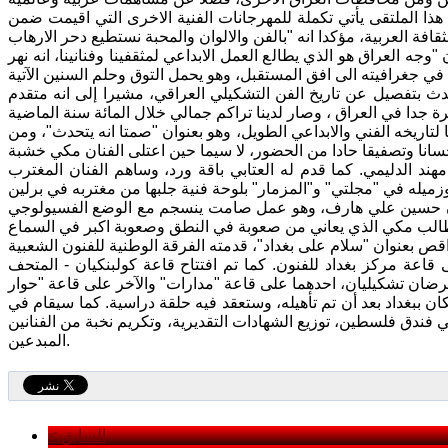
 هذا الملتقى يأتي تكملة للمهرجانات الفنية الاخرى التي اقيمت ضمن
"وجه العراق هو الذي يطالع العمل الابداعي لمثقفينا وفنانينا، انه نهر
حدث بتفصيل عن تاريخ الفن التشكيلي العراقي، مشيرا إلى انه متقدم
تاريخه الفني والابداعي الطويل، وهو بعنوان "صمتا انه يتحدث"، ومن
حسانا وتصفيقا حادا من الحضور، لا سيما حين اعتلى الفنان مكي خشبة
هند الدليمي. كما قدم له العتابي باقة ورد، وساهم الفنان المغترب
نان حسين علي هارف، وهو عمل صامت ينسجم مع الوضع الفسيولوجي
قاعة مركز بغداد للفنون. كما تم افتتاح قاعة كولبنكيان - المتحف
ان ببغداد بعد أن تم تأهيله، وستعقد فيه حلقة دراسية. كما سيقام في
فندق فلسطين، توزيع الشهادات التقديرية، وتكريم نخبة من الفنانين
المبدعين.
< السابق