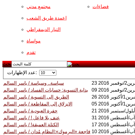
فضاءات
مجتمع مدني
اعمدة طريق الشعب
التيار الديمقراطي
مواساة
تقدم
بحث
عدد الإظهارات:
/نوفمبر 2016
سياسة.. وسياسة / ياسر السالم
/نوفمبر 2016
بداية التسوية: حسابات الفساد / ياسر السالم
ين1/أكتوير 2016
الطريق إلى التسوية / ياسر السالم
ين1/أكتوير 2016
الانزلاق إلى المقاطعة / ياسر السالم
2 أيلول/سبتمبر 2016
حفرة العبودية / ياسر السالم
31 آب/أغسطس 2016
عنف بلا فاعل ! / ياسر السالم
17 آب/أغسطس 2016
الكتلة العميقة! / ياسر السالم
10 آب/أغسطس 2016
فاجعة «اليرموك»:النظام مُدان / ياسر السالم