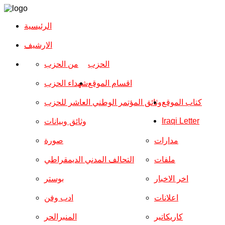
الرئيسية
الارشیف
الحزب
من الحزب
اقسام الموقع
شهداء الحزب
كتاب الموقع
وثائق المؤتمر الوطني العاشر للحزب
Iraqi Letter
وثائق وبيانات
مدارات
صورة
ملفات
التحالف المدني الديمقراطي
اخر الاخبار
بوستر
اعلانات
ادب وفن
كاريكاتير
المنبرالحر