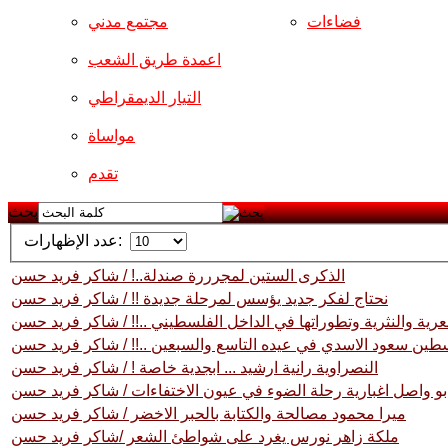
فضاءات
مجتمع مدني
اعمدة طريق الشعب
التيار الديمقراطي
مواساة
تقدم
بحث
عدد الإظهارات:
الذكرى الستين لمجرررة صندلة..! / شاكر فريد حسن
نحتاج لفكر جديد يؤسس لمرحلة جديدة !! / شاكر فريد حسن
رية والنثرية وتطوراتها في الداخل الفلسطيني ..!! / شاكر فريد حسن
سطين سعود الاسدي في عيده التاسع والسبعين ..!! / شاكر فريد حسن
النصراوية رانية ارشيد ... ابجدية خاصة ! / شاكر فريد حسن
بو واصل اغبارية رحلة الضوء في عيون الاختفاءات / شاكر فريد حسن
ميرا محمود مصالحة والكتابة بالحبر الاخضر / شاكر فريد حسن
ملكة زاهر نورس يغرد على شواطئ الشعر /شاكر فريد حسن