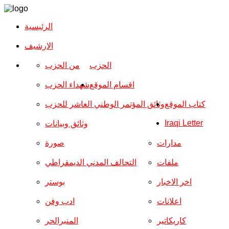
الرئيسية
الارشیف
الحزب
من الحزب
اقسام الموقع
شهداء الحزب
كتاب الموقع
وثائق المؤتمر الوطني العاشر للحزب
Iraqi Letter
وثائق وبيانات
مدارات
صورة
ملفات
التحالف المدني الديمقراطي
اخر الاخبار
بوستر
اعلانات
ادب وفن
كاريكاتير
المنبرالحر