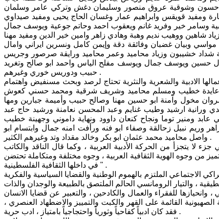
ه حسون وشوقية عروق منصور وسليمان دغش وتركي عامر وسلمان
رة ومفيد قويقس وابراهيم عمار وغسان الحاج يحيى ومفيد صيداوي
ة وسامر خير وفريد غانم ويعقوب احمد وحاتم جوعية ويوسف جمال
د شاهين ووهيب نديم وهبة وهادي زاهر وامين خير الدين ومفيد مهنا
واسي وبيان غضبان وفائقة دقة وإيمن كامل ونسرين ايراني وامال
لة شداد خشيبون وزياد محاميد وعمر محاميد ورايقة صرصور وجريس
ل حسين ويوسف جمال ويوسف مفلح الياس واحمد ابو صالح وتغريد
حبيب ودوريس خوري وغيرهم .
الها الادبية والشعرية والنثرية تحتاج لرصد وبحث مسنفيض واهتمام
كر : عايدة خطيب ومسلم محاميد وشريف شرقية ومحمد حسني كعوش
وان مخول وآمنة ابو حسين مهنا وصالح حبيب وأميمة جبارين ومها
ورانية ارشيد وطيب غنايم وعبد المحسن نعامنة ورشيد حاج عبد
عابد ومنير توما ونجاح كنعان داوود ونهاية داموني وجهينة خطيب
اهر وريم نبيل زحالقة وصفاء ابو فنه ورأفت امنه جمال وابتسام ابو
واصل محاميد محمد عثمان ابو بكر وخالد مقداد وتد وغيرهم الكثير .
زء لا يتجزأ من الحركة الأدبية العربية ، وكما قال الناقد والكاتب
ميز من وجوه الهوية الثقافية العربية ، وجوه مختلفة ومتكاملة تحتضن
في داخلها الثقافية الفلسطينية " .
شتراكي الاجتماعي الملتزم بالهموم الوطنية والقضايا السياسية والفكرية
، وانحيازها للفقراء والعمال والكادحين ، والتعبير عن قضايا الانسان
لصهيونية القائمة على القهر والكبت والتمييز والاضطهاد العنصري ،
فقد كان ادبياً كفاحياً وثورياً واحتجاجياً بامتياز ، ادب حرية .