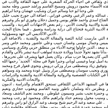
 وثقافي في احياء الحركة الشعرية على جبهة الثقافة والادب في
رز هذه الأسماء محمود درويش وسميح القاسم وراشد حسين وطه محمد
علي وحنا ابو حنا وسالم جبران وشكيب جهشان وحنا ابراهيم
دالله وعمر الزعبي وفتحي فوراني ، اضافة الى جورج نجيب خليل
قدية والادبية والبحث الأدبي ، رغم بعض الاجتهادات الفردية ، والسبب
بة الادبية النثرية فتحتاج الى دراية ودراسة وتعمق ، فيما بحتاج البحث
الادبي الاكاديمي الى جهد ومسؤولية .
ي مارست كتابة الثصة والمقالة الادبية والتقدية ، بالاضافة الى
يبا خميس وجمال موسى وغسان حبيب وعلي عاشور ومحمد خاص ونمر
التي كان يصدرها حزب مبام ، وكان يعمل فيها ويشرف على تحريرها ،
فياض وتوفيق زياد ومصطفى مرار وزكي دروبش ونجوى قعوار فرح ومحمد
ي الكتابات القصصية والروائية والمقالة الادبية والنقدية والدراسات
والابحاث الادبية والفكرية .
ي المشهد الابداعي اللثقافي تستحق الاهتمام والدراسة ، ادمون
وبطرس دلة وسلمان ناطور ونبيه القاسم ويعقوب حجازي ونعيم
 وحمزة نجيب بشير وسيمون عيلوطي ، ومحمد نجم الناشف وسعاد
ومنيب مخول ومنعم حداد وابراهيم مالك ومحمود ابو رجب ومحمد
علي سعيد وعبد الرحيم شيخ يوسف وعبد الرازق ابو راس وغيرهم .
نايم ومحمد حمزة غنايم ورياض بيدس وهايل عساقلة وفاطمة ذياب