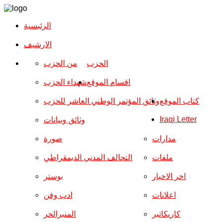
الرئيسية
الارشیف
الحزب
من الحزب
اقسام الموقع
شهداء الحزب
كتاب الموقع
وثائق المؤتمر الوطني العاشر للحزب
Iraqi Letter
وثائق وبيانات
مدارات
صورة
ملفات
التحالف المدني الديمقراطي
اخر الاخبار
بوستر
اعلانات
ادب وفن
كاريكاتير
المنبرالحر