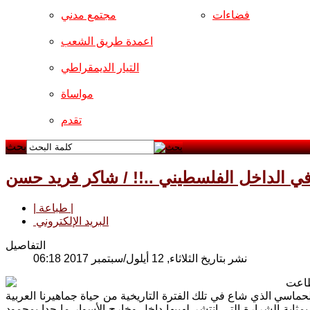
فضاءات
مجتمع مدني
اعمدة طريق الشعب
التيار الديمقراطي
مواساة
تقدم
بحث
 في الداخل الفلسطيني ..!! / شاكر فريد حسن
| طباعة |
البريد الإلكتروني
التفاصيل
نشر بتاريخ الثلاثاء, 12 أيلول/سبتمبر 2017 06:18
استطاعت
ماسي الذي شاع في تلك الفترة التاريخية من حياة جماهيرنا العربية
ثابة الشرارة التي انتشر لهيبها داخل وخارج الأسوار ما حدا بمحمود