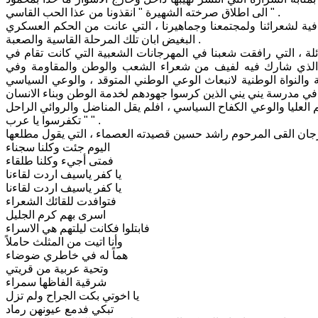
الى اطلاق صرخته الشهيرة " انقذونا من عذا الحب القاسي " .
فية لشعرائنا ولمجتمعنا وجماهيرنا ، التي عانت من الحكم العسكري
البغيض ابان تلك المرحلة القاسية والصعبة .
ائلة ، التي رافقت شعبنا في المهرجانات الشعبية التي كانت تقام في
ف الذي شارك فيه لفيف من شعراء الشعب والوطن والمقاومة وفي
 والنواة الوطنية لانبعاث الوعي الوطني المتوقد ، والوعي السياسي
ل في مدرسة يني يني الذين كرسوا جهودهم لخدمة الوطن وبناء الانسان
العليا والوعي الكفاح السياسي ، افلم يقل المناضل والروائي الراحل
" تكفرسوا يا عرب " .
اليوم جئت وكلنا سجناء
فمتى أجيء وكلنا طلقاء
يا كفر ياسيف اردت لقاءنا
يا كفر ياسيف اردت لقاءنا
فتوافدت للقائك الشعراء
اسرى بهم كرم الجليل
فابتلوا فكانت ليلتهم هي الاسراء
وأنا اتيت من المثلث حاملاً
هماً له في خاطري ضوضاء
وتحية عربية من قريتي
شرقية الفاظها سمراء
يا اخوتي بكت الجراح ولم تزل
تبكي فدمع عيونهن رماد