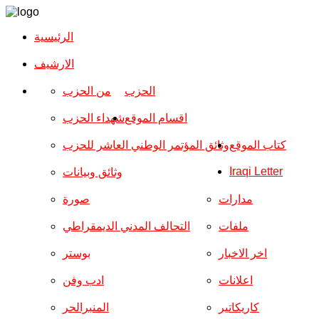
الرئيسية
الارشیف
الحزب
من الحزب
اقسام الموقع
شهداء الحزب
كتاب الموقع
وثائق المؤتمر الوطني العاشر للحزب
Iraqi Letter
وثائق وبيانات
مدارات
صورة
ملفات
التحالف المدني الديمقراطي
اخر الاخبار
بوستر
اعلانات
ادب وفن
كاريكاتير
المنبرالحر