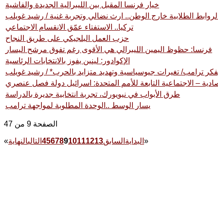
خيار فرنسا المقبل بين الليبرالية الجديدة والفاشية
لروابط الطلابية خارج الوطن.. ارث نضالي وتجربة غنية / رشيد غويلب
تركيا.. الاستفتاء عمّق الانقسام الاجتماعي
حزب العمل البلجيكي على طريق النجاح
فرنسا: حظوظ اليمين الليبرالي هي الأقوى رغم تفوق مرشح اليسار
الإكوادور: لينين يفوز بالانتخابات الرئاسية
كر ترامب/ تغيرات جيوسياسية وتهديد متزايد بالحرب* / رشيد غويلب
صادية – الاجتماعية التابعة للأمم المتحدة: اسرائيل دولة فصل عنصري
طرق الأبواب في نيويورك، تجربة انتخابية جديرة بالدراسة
يسار الوسط ..الوحدة المطلوبة لمواجهة ترامب
الصفحة 9 من 47
»
البداية
السابق
13
12
11
10
9
8
7
6
5
4
التالي
النهاية
«