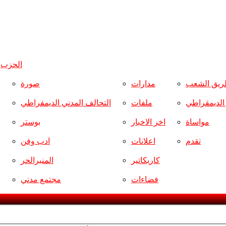
الحزب
و
ريق الشعب
مدارات
صورة
ر الديمقراطي
ملفات
التحالف المدني الديمقراطي
مواساة
اخر الاخبار
بوستر
تقدم
اعلانات
ادب وفن
كاريكاتير
المنبرالحر
فضاءات
مجتمع مدني