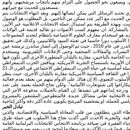
، ويسعون نحو الحصول على التزام منهم بانتخاب مرشحيهم، وانهم
مستعدون للحديث مع جيرانهم.
ديد الرسائل التي يمكن ايصالها إليهم. وبعد انتهاء الانتخابات يتم
 ليس الحديث مع اكبر عدد ممكن من الناخبين، بل المطلوب هو الوصول
وبهذه الطريقة يتم استبدال حملة الانتخابات الاعلامية عبر الأثير،
المشاركة. ان مفهوم كسب الأصوات ذو تقاليد قديمة في الولايات
ديد هو استخدام معارف العلوم الاجتماعية بانتظام لتحديد المجموعات
20 التي انتصر فيها اوباما، لعب هذا الأسلوب دورا حاسما في تعبئة السود واللاتينيين، وكذلك في تحقيق
النشرات والمقالات الصحفية وحتى الإعلانات التلفزيونية. ويستخدم
لخاصة بالناخبين، مقارنة بالبلدان المتطورة الأخرى التي تكون فيها
ان الأوربية باستنساخ التجربة الأمريكية. ويناقش الحزب الديمقراطي
 في الثقافة السياسية الأمريكية مقارنة بالبلدان الأخرى، حيث ينظر
أسلوب التعبوي، إلا إن هناك على الدوام بينهم من يعتقد بعدم فعالية
اراغوا إلى شتوتغارت الألمانية". ولكن نجاح الحملة يعتمد على عدد
درجة إبداعهم في تنفيذها. إن القيام بالحملات مدفوعة الأجر التي
 الانتخابية تعاني مشاكل عديدة. فالمتطوعين المقتنعين بالمشروع
تبادل الخبر
اء الذين ينطلقون من قلب المعاناة السياسية والاقتصادية، والذين
قية. والتجربة الأحدث التي أكدت نجاح هذا الأسلوب هي حملة طرق
ء الفقيرة في صياغة برنامجه الانتخابي للانتخابات البرلمانية العامة