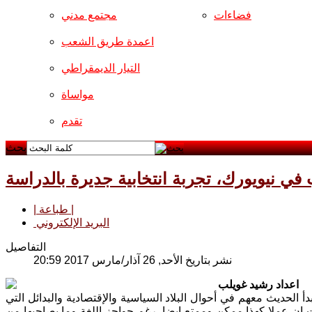
فضاءات
مجتمع مدني
اعمدة طريق الشعب
التيار الديمقراطي
مواساة
تقدم
بحث
في نيويورك، تجربة انتخابية جديرة بالدراسة
| طباعة |
البريد الإلكتروني
التفاصيل
نشر بتاريخ الأحد, 26 آذار/مارس 2017 20:59
اعداد رشيد غويلب
 الحديث معهم في أحوال البلاد السياسية والإقتصادية والبدائل التي
ت ان عملا كهذا ممكن وممتع ايضا، رغم حواجز اللغة وما يصاحبها من