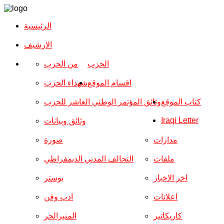
الرئيسية
الارشیف
الحزب
من الحزب
اقسام الموقع
شهداء الحزب
كتاب الموقع
وثائق المؤتمر الوطني العاشر للحزب
Iraqi Letter
وثائق وبيانات
مدارات
صورة
ملفات
التحالف المدني الديمقراطي
اخر الاخبار
بوستر
اعلانات
ادب وفن
كاريكاتير
المنبرالحر