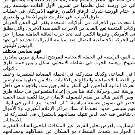
ماني في ورشة عمل نظمتها في تشرين الأول الفائت مؤسسة روزا
وفي ختام الورشة شارك الرفاق الألمان رفاقهم الامريكان في عمليات
طرق الأبواب، في اطار نشاطهم الانتخابي والتعبوي.
ا تتحدث عن الاحزاب في الولايات المتحدة يقفز الى الذهن الحزبان
ايات المتحدة تعج بالعديد من الاحزاب السياسية الاخرى، والتي يطلق
الأمريكي وغيرها الكثير. لقد اتخذ حزب العائلة العاملة مسارا آخر:
، ومبادرات تنتمي إلى الحركة الاجتماعية للنضال ضد سياسة الليبرالية الجديدة في عهد
الرئيس كلينتون.
فهم سياسي مختلف
روع في 11 مدينة، وتبلغ عضويته 60 الفا . وكان الحزب القوة الرئيسة في الحملة الانتخابية للمرشح اليساري بيرني ساندرز.
يوخ. ويعتمد الحزب في نشاطه الانتخابي بشكل رئيس حملة طرق
الابواب.
" النضال من اجل 15"، الداعية الى حد ادنى للاجور مقداره 15 دولارا في الساعة، وكذلك مشاركته في الحملة المضادة للعنصرية وعنف
كة الدائبة للداخلين الى المقر والخارجين منه، والاجواء في داخل
عن ورشة عمل وحركة دائبة، هنا يجري إعداد المتطوعين في حملة طرق
 تنحصر في تسويق بضاعة سياسية: " ان الحديث مع الناس في ابواب
 سياسي جديد، فعندما لا نملك مراكز الإعلام الكبرى، ولا الأموال
ذي يتناقص فيه عدد الذين تنتهك مصالحهم باستمرار، في المشاركة في
الانتخابات.
رية، ولغرض تجاوز الفرص غير المتكافئة لناخبي الفئات الفقيرة،
راء الحوارات، يتحدث النشطاء مع السكان عن مشاكلهم ومصالحهم