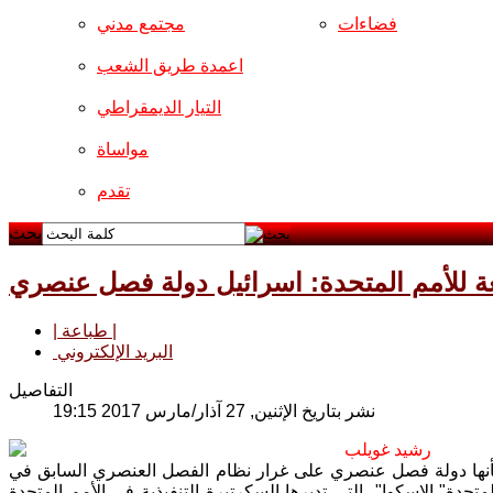
فضاءات
مجتمع مدني
اعمدة طريق الشعب
التيار الديمقراطي
مواساة
تقدم
بحث
ابعة للأمم المتحدة: اسرائيل دولة فصل عنصري
| طباعة |
البريد الإلكتروني
التفاصيل
نشر بتاريخ الإثنين, 27 آذار/مارس 2017 19:15
رشيد غويلب
بأنها دولة فصل عنصري على غرار نظام الفصل العنصري السابق في
متحدة" الإسكوا"، التي تديرها السكرتيرة التنفيذية في الأمم المتحدة