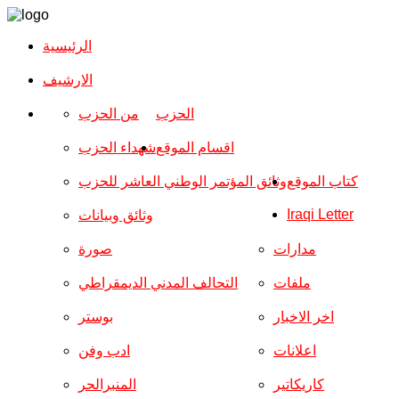
الرئيسية
الارشیف
الحزب
من الحزب
اقسام الموقع
شهداء الحزب
كتاب الموقع
وثائق المؤتمر الوطني العاشر للحزب
Iraqi Letter
وثائق وبيانات
مدارات
صورة
ملفات
التحالف المدني الديمقراطي
اخر الاخبار
بوستر
اعلانات
ادب وفن
كاريكاتير
المنبرالحر