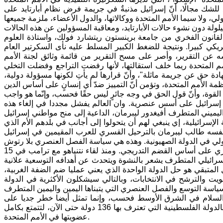
ع للشك مجالًا، أنّ إسرائيل مذنبةٌ في جريمة فرض نظام أبارتايد على
ي، ولا سيما الأمم المتحدة ووكالاتها، والدول الأعضاء، ملزمة جميعها
ن أمريكيين: أستاذ القانون الفخري من جامعة برينستون ريتشارد فولك، واستاذة العلوم
ريكي كبيرا. ونتيجة للضغط الكبير المسلط عليه نأى السكرتير العام
سه عن التقرير، وأصر على مسح التقرير من قائمة وثائق لجنة الأمم
مم المتحدة ريما خلف استقالتها، لأنها رفضت التراجع وفضلت التخلي
هادة حق عن جريمة ماثلة"، وأنّ قرارها لم يأتِ لكونها مسؤولة دولية،
منظمة الأمم المتحدة، وتؤمن أنّ التمييز ضدّ أي إنسانٍ على أساس الدين
إسرائيل على أسس عنصرية. وان العالم يفشل مجددا في إلغاء هذه
اليميني المتطرف أفيغدور ليبرمان، الداعية إلى منح مواطني إسرائيل
، بدلا من الجنسية الإسرائيلية، إي ينبغي لهم أن يتحولوا إلى أجانب في بلدهم الأم الذي
نفسه طالب ليبرمان بالترحيل القسري للعرب المقيمين في إسرائيل
إن التوسع الهائل للمستوطنات في الضفة الغربية يتوافق مع سياسة الفصل العنصري على أساس القضم التدريجي. ومنذ لقاء نتنياهو مع ترامب في 15
لإسرائيلي المتطرف يشعر بالنشوة ويتحدث عن أهدافه التوسعية علانية
يل المتبقي هو حل الدولة الواحدة الذي يعني عمليا ضم الضفة الغربية،
 والترشح في الانتخابات، وبالتالي سيشكلون الأكثرية في الدولة
سياسة التوسع والفصل العنصري التي يتبناها اليمين واليمين المتطرف
ى السلام في الشرق الأوسط فحسب، وإنما تمثل أيضا خطر جديا على
السلام العالمي. وإن الرد الواقعي على هذه السياسة هو اعتراف بقية بلدان العالم بالدولة الفلسطينية التي تعترف بها 136 دولة حتى الآن، لتتمتع بكامل
عضويتها في الأمم المتحدة.