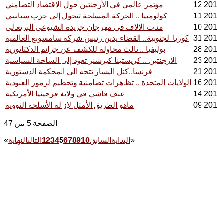
مؤتمر عالمي في الأرجنتين حول الاقتصاد التضامني
كولومبيا .. الحركة المسلحة تتحول إلى حزب سياسي
مئات الالاف في مهرجان جريدة الشيوعي البرتغالي
كوريا الجنوبية.. القضاء يدين رئيس شركة سامسونغ العالمية
بوليفيا .. ثالث محاولة للكشف عن جرائم الدكتاتورية
الارجنتين .. كريستينا كيرشنر تعود إلى الساحة السياسية
فرنسا..كتل اليسار تتجه الى المحكمة الدستورية
الولايات المتحدة .. تظاهرات تضامنية وتحطيم لرموز العبودية
عنف فاشي في ولاية فرجينيا الأمريكية
ماهو الطريق الأمثل لإزالة الأسلحة النووية
الصفحة 5 من 47
»
البداية
السابق
10
9
8
7
6
5
4
3
2
1
التالي
النهاية
«