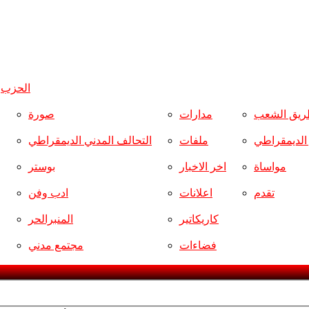
الحزب
و
ريق الشعب
مدارات
صورة
ر الديمقراطي
ملفات
التحالف المدني الديمقراطي
مواساة
اخر الاخبار
بوستر
تقدم
اعلانات
ادب وفن
كاريكاتير
المنبرالحر
فضاءات
مجتمع مدني