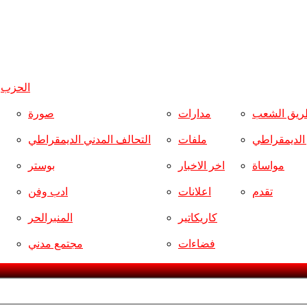
الحزب
و
ريق الشعب
مدارات
صورة
ر الديمقراطي
ملفات
التحالف المدني الديمقراطي
مواساة
اخر الاخبار
بوستر
تقدم
اعلانات
ادب وفن
كاريكاتير
المنبرالحر
فضاءات
مجتمع مدني