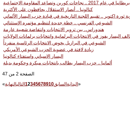
بريطانيا في عام 2017 .. نجاحات كوربن وتصاعد المقاومة الاجتماعية
كتالونيا .. أنصار الاستقلال يحافظون على الأكثرية
الشيوعي الفرنسي .. خطة جديدة لتنظيم مؤتمره الإستثنائي
هندوراس.. بين تزوير الانتخابات وانتفاضة شعبية عارمة
حالف اليسار يفوز في الانتخابات البرلمانية وانتخابات برلمانات الولايات
الشيوعي في البرازيل يخوض الانتخابات الرئاسية منفرداً
زيادة لافتة في عضوية الحزب الشيوعي الأمريكي
اليسار الإسباني واستفتاء كتالونيا
ألمانيا .. حزب اليسار يطالب بانتخابات مبكرة وحكومة بديلة
الصفحة 2 من 47
»
البداية
السابق
10
9
8
7
6
5
4
3
2
1
التالي
النهاية
«