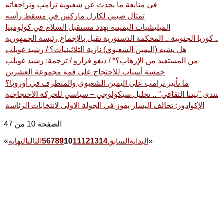
في متابعة ما يحدث عن شعبوية ترامب وتراجعاته
تمثال صيني لكارل ماركس في مسقط رأسه
الميليشيات اليمينية تهدد مستقبل السلام في كولومبيا
وريا الجنوبية .. المحكمة الدستورية تقيل بالإجماع رئيسة الجمهورية
هل يشبه (اليمين الشعبوي) نازية الثلاثينيات؟ / رشيد غويلب
من المستفيد من الإرهاب؟* / ديغو فزارو / ترجمة: رشيد غويلب
خمسة أسباب للاحتجاج على قمة مجموعة العشرين
ما تأثير ترامب على اليمين الشعبوي والمتطرف في أوروبا؟
ى "بيتنا الثقافي" .. تحليل سيكولوجي – سياسي للحركة الاحتجاجية
الإكوادور: تحالف اليسار يفوز في الجولة الاولى لانتخابات الرئاسة
الصفحة 10 من 47
»
البداية
السابق
14
13
12
11
10
9
8
7
6
5
التالي
النهاية
«