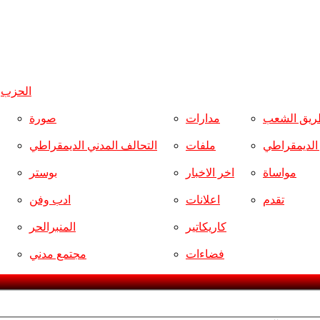
الحزب
و
ريق الشعب
مدارات
صورة
ر الديمقراطي
ملفات
التحالف المدني الديمقراطي
مواساة
اخر الاخبار
بوستر
تقدم
اعلانات
ادب وفن
كاريكاتير
المنبرالحر
فضاءات
مجتمع مدني