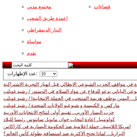
فضاءات
مجتمع مدني
اعمدة طريق الشعب
التيار الديمقراطي
مواساة
تقدم
بحث
عدد الإظهارات:
 في مواقف الحزب الشيوعي الايطالي قبل انهيار التجربة الاشتراكية
وعي الياباني يدعو للدفاع عن مواد السلام في الدستور / رشيد غويلب
يل.. اليمين يوظف هزيمة المنتخب في الحملة الانتخابية! / رشيد غويلب
ماركس و الكنيسة و شيوعيو الولايات المتحدة / رشيد غويلب
حزب اليسار الأوربي.. تقييم أولى لنتائج الانتخابات الأوربية
كولومبيا.. اعادة انتخاب خوان مانويل سانتوس رئيسا للبلاد
امريكا اللاتينية.. حملة اعلامية ضد الحكومة اليسارية في كاراكاس
البرازيل.. لماذا تحتج الاكثرية ضد استضافة بطولة كأس العالم؟