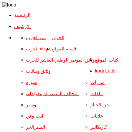
الرئيسية
الارشیف
الحزب
من الحزب
اقسام الموقع
شهداء الحزب
كتاب الموقع
وثائق المؤتمر الوطني العاشر للحزب
Iraqi Letter
وثائق وبيانات
مدارات
صورة
ملفات
التحالف المدني الديمقراطي
اخر الاخبار
بوستر
اعلانات
ادب وفن
كاريكاتير
المنبرالحر