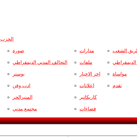
الحزب
و
ريق الشعب
مدارات
صورة
ر الديمقراطي
ملفات
التحالف المدني الديمقراطي
مواساة
اخر الاخبار
بوستر
تقدم
اعلانات
ادب وفن
كاريكاتير
المنبرالحر
فضاءات
مجتمع مدني