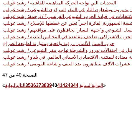
التحديات التي تواجه الحركة المناهضة للفاشية / رشيد غويلب
يون يدمرون ويشعلون النار في المقر المركزي للشيوعي / رشيد غويلب
انتخابات في قيادة الحزب الشيوعي الفرنسي؟ / ترجمة: رشيد غويلب
يسة الجمهورية الفائزة أخيراً تعلن عن خططها للإصلاح / رشيد غويلب
سا.. الشيوعي و"جبهة اليسار" يحافظون على مواقعهم / رشيد غويلب
 الحزب الاشتراكي يضاعف مقاعده في المجالس البلدية / رشيد غويلب
حزب اليسار الألماني.. رؤية واقعية ومتوازنة لطبيعة الصراع
قتيل في احتفالات نوروز والشرطة تهاجم مقر الشيوعي / رشيد غويلب
مة مضادة للمنتدى الاقتصادي الاسباني العالمي في بلباو / رشيد غويلب
. عشرات الآلاف يتظاهرون ضد العنف واشاعة الفوضى / رشيد غويلب
الصفحة 40 من 47
»
البداية
السابق
44
43
42
41
40
39
38
37
36
35
التالي
النهاية
«