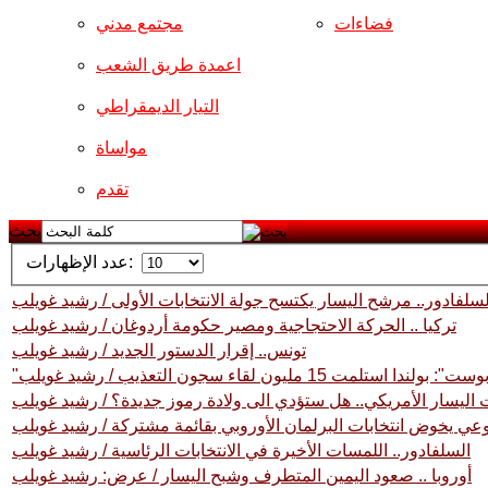
فضاءات
مجتمع مدني
اعمدة طريق الشعب
التيار الديمقراطي
مواساة
تقدم
بحث
عدد الإظهارات:
لسلفادور.. مرشح اليسار يكتسح جولة الانتخابات الأولى / رشيد غويلب
تركيا .. الحركة الاحتجاجية ومصير حكومة أردوغان / رشيد غويلب
تونس.. إقرار الدستور الجديد / رشيد غويلب
ا استلمت 15 مليون لقاء سجون التعذيب / رشيد غويلب
 اليسار الأمريكي.. هل ستؤدي الى ولادة رموز جديدة؟ / رشيد غويلب
وعي يخوض انتخابات البرلمان الأوروبي بقائمة مشتركة / رشيد غويلب
السلفادور.. اللمسات الأخيرة في الانتخابات الرئاسية / رشيد غويلب
أوروبا .. صعود اليمين المتطرف وشبح اليسار / عرض: رشيد غويلب