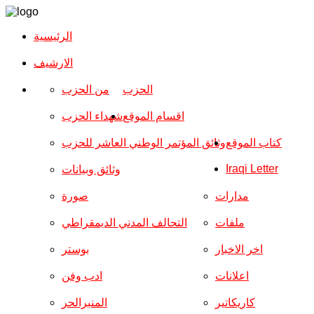
الرئيسية
الارشیف
الحزب
من الحزب
اقسام الموقع
شهداء الحزب
كتاب الموقع
وثائق المؤتمر الوطني العاشر للحزب
Iraqi Letter
وثائق وبيانات
مدارات
صورة
ملفات
التحالف المدني الديمقراطي
اخر الاخبار
بوستر
اعلانات
ادب وفن
كاريكاتير
المنبرالحر