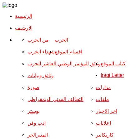
الرئيسية
الارشیف
الحزب
من الحزب
اقسام الموقع
شهداء الحزب
كتاب الموقع
وثائق المؤتمر الوطني العاشر للحزب
Iraqi Letter
وثائق وبيانات
مدارات
صورة
ملفات
التحالف المدني الديمقراطي
اخر الاخبار
بوستر
اعلانات
ادب وفن
كاريكاتير
المنبرالحر