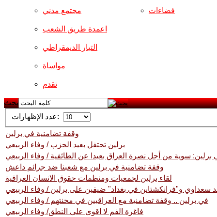
فضاءات
مجتمع مدني
اعمدة طريق الشعب
التيار الديمقراطي
مواساة
تقدم
بحث
عدد الإظهارات:
وقفة تضامنية في برلين
برلين تحتفل بعيد الحزب / وفاء الربيعي
 برلين: سوية من أجل نصرة العراق بعيدا عن الطائفية / وفاء الربيعي
وقفة تضامنية في برلين مع شعبنا ضد جرائم داعش
لقاء برلين لجمعيات ومنظمات حقوق الانسان العراقية
 سعداوي و"فرانكشتاين في بغداد" ضيفين على برلين / وفاء الربيعي
في برلين .. وقفة تضامنية مع العراقيين في محنتهم / وفاء الربيعي
فاغرة الفم لا اقوى على النطق/ وفاء الربيعي