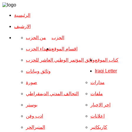
الرئيسية
الارشیف
الحزب
من الحزب
اقسام الموقع
شهداء الحزب
كتاب الموقع
وثائق المؤتمر الوطني العاشر للحزب
Iraqi Letter
وثائق وبيانات
مدارات
صورة
ملفات
التحالف المدني الديمقراطي
اخر الاخبار
بوستر
اعلانات
ادب وفن
كاريكاتير
المنبرالحر