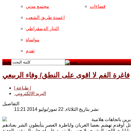
فضاءات
مجتمع مدني
اعمدة طريق الشعب
التيار الديمقراطي
مواساة
تقدم
بحث
فاغرة الفم لا اقوى على النطق/ وفاء الربيعي
| طباعة |
البريد الإلكتروني
التفاصيل
نشر بتاريخ الثلاثاء, 22 تموز/يوليو 2014 11:21
برين باتجاهات هلامية
ل اوقدم تهشم بعصا الغربان واباطرة العصر يتأبطون الشر بعنادهم
انا ارى اللحم البشري بلا حس ولا يتمرد على اصحاب الروؤس العفنة