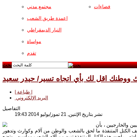
فضاءات
مجتمع مدني
اعمدة طريق الشعب
التيار الديمقراطي
مواساة
تقدم
بحث
ووطنك اقل لك بأي اتجاه تسير/ حيدر سعيد
| طباعة |
البريد الإلكتروني
التفاصيل
نشر بتاريخ الإثنين, 21 تموز/يوليو 2014 19:43
ين والخارجيين ، بأن
ف الكتل المتنفذة ما لحق بالشعب والوطن من آلام وكوارث وتدهور
ادته ، راحت هذه الكتل المتنفذة تزيد من آلام الشعب ومآسيه ، وتضع