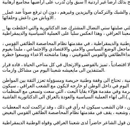
_السكوت المطبق على تهجير ابناء بلدنا في الموصل وخاصة اعزائنا المسحيين والشبك والتركمان واليزيدين وغيرهم ، دون ان ترفع صوتاً ضد عمل
الاوباش من داعش وحلفائها .
_ تصعيد النفس الشوفيني العربي والكردي بالضد من الاخوة العربية الكردية العربية التي صلبتها سني النضال المشترك ضد الدكتاتورية والتي اختلطت بها
وطنية والديمقراطية ، في مقدمتها نظام المحاصصة الطائفي القومي ،
عل الوضع السياسي والامني والاقتصادي والاجتماعي ، ملبداً بغيوم
ولا اقتصادياً ، تميز بالفوضى والارتجال في كل مناحي الحياة ، قاده قرار
المتنفذين الى مايعيشه شعبنا اليوم من مشاكل وازمات.
اضية ، تحتاج الى وقفة وطنية حريصة ومسؤولة تعزز الثقة بين المواطن
 اليوم في داخل الوطن او خارجه لايكون مع الشعب العراقي ، سيكون
جرمة وفي مقدمة هؤلاء بقايا البعث ، التي سعت وتسعى مع المنظمات
طن ، فان الشعب سيكون له رأي في ذلك ، وقد تراكمت لديه المعطيات