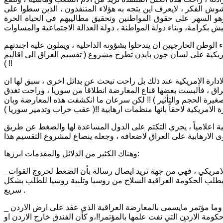
ش الفكر ، لايعرف اين يتجه به هؤلاء المتنفذون ، الذين سطوا على
وهو السهر على حقوق المواطنين وتحقيق مطاليبهم في الحياة الحرة
الوطن الخارجيين ان يتدخلوا بشؤونه الداخلية ، ويملون عليه اجندتهم
ريكية على لسان جون بايدن تطرح مشروع ( تقسيم العراق الى اقاليم
) !!
دارة الامريكية عند ذلك بل راحت تبحث عن بدائل اخرى ، سبق لها ان
اق ، فألبست بعضها قناع المعارضة انطلاقاً من سوريا ، وراحت تغدق
لصغيرة الحجم والتأثير ) !! لكن سرعان ما انكشفت هذه المعارضة وبان
ة اعلامياً ، يجري التكتم على الدول المساعدة لها والضغط عن طريق
وهناك الكثير من الدلائل والمقدمات ابرزها:
_التباطئ المتعمد في تسليح الجيش العراقي وقوى الامن لامر في نفس يعقوب الامريكي ، فهي من جهة تريد ايصال رسالة بأن الضغط لخروج القوات
ة بطلب الحكومة العراقية السلاح من روسيا وتلبية روسيا للطلب بشكل
سريع .
_ الضغط لتحقيق توازن في داخل البرلمان والحكومة لصالح مشروعها التقسيمي ، وما مؤتمر مايسمى بالمعارضة العراقية الذي عقد على ارض الاردن
حكومة الاردن التي نفت علمها بالمؤتمر!!،و كأن الفندق خارج الاردن او