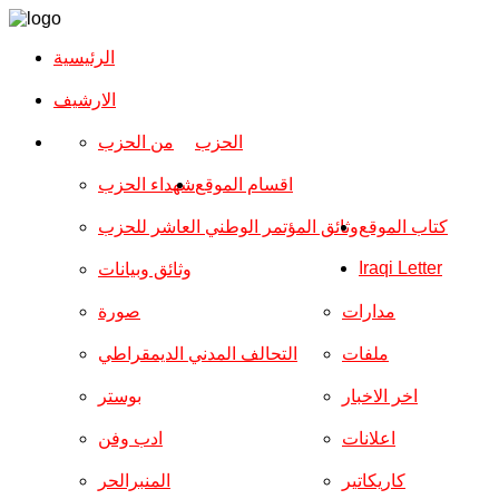
الرئيسية
الارشیف
الحزب
من الحزب
اقسام الموقع
شهداء الحزب
كتاب الموقع
وثائق المؤتمر الوطني العاشر للحزب
Iraqi Letter
وثائق وبيانات
مدارات
صورة
ملفات
التحالف المدني الديمقراطي
اخر الاخبار
بوستر
اعلانات
ادب وفن
كاريكاتير
المنبرالحر