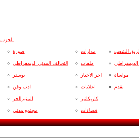
الحزب
و
ريق الشعب
مدارات
صورة
ر الديمقراطي
ملفات
التحالف المدني الديمقراطي
مواساة
اخر الاخبار
بوستر
تقدم
اعلانات
ادب وفن
كاريكاتير
المنبرالحر
فضاءات
مجتمع مدني