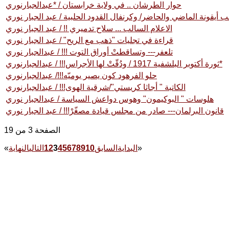
حوار الطرشان .. في ولاية خرابستان / *عبدالجبارنوري
 أيقونة الماضي والحاضر/ وكرنفال القدود الحلبية / عبد الجبار نوري
الاعلام السالب ... سلاح تدميري !! / عبد الجبار نوري
قراءة في تجليات "ذهب مع الريح" / عبد الجبار نوري
تلعفر--- وتساقطتْ أوراق التوت !!! / عبدالجبار نوري
ثورة أكتوبر البلشفية 1917 / ودُقّتْ لها الأجراس!!! / عبدالجبارنوري*
حلو الفرهود كون يصير يوميّه!!!/ عبدالجبارنوري
الكاتبة " أجاثا كريستي"/شرقية الهوى!!! / عبدالجبارنوري
هلوسات " البوكيمون" وهوس دواعش السياسة / عبدالجبار نوري
قانون البرلمان--- صادر من مجلس قيادة مصغّرْ!!! / عبد الجبار نوري
الصفحة 3 من 19
»
البداية
السابق
10
9
8
7
6
5
4
3
2
1
التالي
النهاية
«