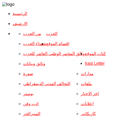
الرئيسية
الارشیف
الحزب
من الحزب
اقسام الموقع
شهداء الحزب
كتاب الموقع
وثائق المؤتمر الوطني العاشر للحزب
Iraqi Letter
وثائق وبيانات
مدارات
صورة
ملفات
التحالف المدني الديمقراطي
اخر الاخبار
بوستر
اعلانات
ادب وفن
كاريكاتير
المنبرالحر