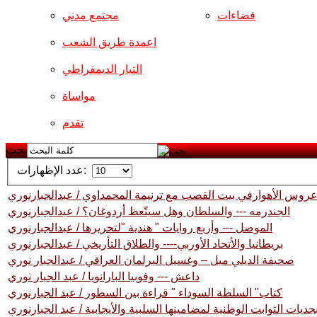
فضاءات
مجتمع مدني
اعمدة طريق الشعب
التيار الديمقراطي
مواساة
تقدم
بحث
عدد الإظهارات:
روس الأهوارفي بيت القصب مع ترنيمة المحمداوي / عبدالجبارنوري
الجندرمه --- والسلطان وهل سيتّعظ أردوغان؟ / عبدالجبارنوري
الموصل --- وأربع روايات " هندية "لتحريرها / عبدالجبارنوري
بريطانيا والأتحاد الأوربي---- والطلاق التأريخي / عبدالجبارنوري
صحيفة الديلي ميل – وغسيل البرلمان العراقي / عبدالجبار نوري
داعش --- وفوبيا البارانويا / عبد الجبار نوري
كتاب" السلطة السوداء " قراءة بين السطور / عبد الجبارنوري
يات الثوابت الوطنية لمضامينها السلبية والأيجابية / عبد الجبارنوري