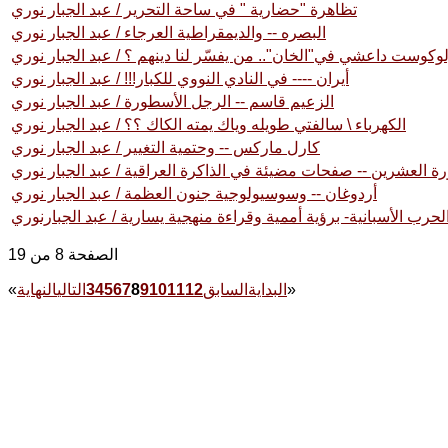
تظاهرة "حضارية " في ساحة التحرير / عبد الجبار نوري
البصره -- والديمقراطية العرجاء / عبد الجبار نوري
وكوست داعشي في"الخان".. من يفسّر لنا دينهم ؟ / عبد الجبار نوري
أيران ---- في النادي النووي للكبار!!! / عبد الجبار نوري
الزعيم قاسم -- الرجل الأسطورة / عبد الجبار نوري
الكهرباء \ سالفتي طويله وياك يمته الكاك ؟؟ / عبد الجبار نوري
كارل ماركس -- وحتمية التغيير / عبد الجبار نوري
رة العشرين -- صفحات مضيئة في الذاكرة العراقية / عبد الجبار نوري
أردوغان -- وسوسيولوجية جنون العظمة / عبد الجبار نوري
لحرب الأسبانية- برؤية أممية وقراءة منهجية يسارية / عبد الجبارنوري
الصفحة 8 من 19
»
البداية
السابق
12
11
10
9
8
7
6
5
4
3
التالي
النهاية
«