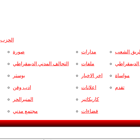
الحزب
و
ريق الشعب
مدارات
صورة
ر الديمقراطي
ملفات
التحالف المدني الديمقراطي
مواساة
اخر الاخبار
بوستر
تقدم
اعلانات
ادب وفن
كاريكاتير
المنبرالحر
فضاءات
مجتمع مدني