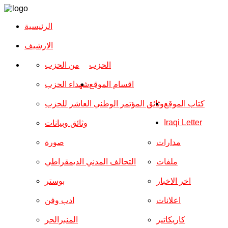
الرئيسية
الارشیف
الحزب
من الحزب
اقسام الموقع
شهداء الحزب
كتاب الموقع
وثائق المؤتمر الوطني العاشر للحزب
Iraqi Letter
وثائق وبيانات
مدارات
صورة
ملفات
التحالف المدني الديمقراطي
اخر الاخبار
بوستر
اعلانات
ادب وفن
كاريكاتير
المنبرالحر