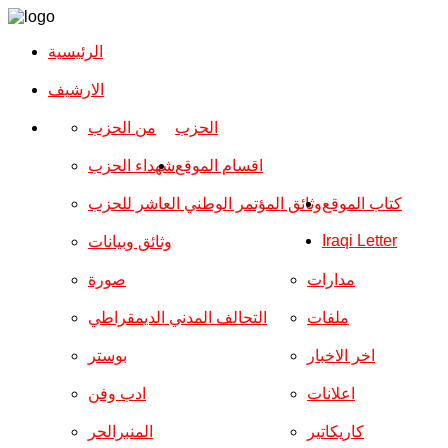
الرئيسية
الارشیف
الحزب
من الحزب
اقسام الموقع
شهداء الحزب
كتاب الموقع
وثائق المؤتمر الوطني العاشر للحزب
Iraqi Letter
وثائق وبيانات
مدارات
صورة
ملفات
التحالف المدني الديمقراطي
اخر الاخبار
بوستر
اعلانات
ادب وفن
كاريكاتير
المنبرالحر