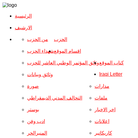
الرئيسية
الارشیف
الحزب
من الحزب
اقسام الموقع
شهداء الحزب
كتاب الموقع
وثائق المؤتمر الوطني العاشر للحزب
Iraqi Letter
وثائق وبيانات
مدارات
صورة
ملفات
التحالف المدني الديمقراطي
اخر الاخبار
بوستر
اعلانات
ادب وفن
كاريكاتير
المنبرالحر