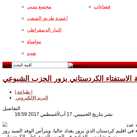
فضاءات
مجتمع مدني
اعمدة طريق الشعب
التيار الديمقراطي
مواساة
تقدم
بحث
 الاستفتاء الكردستاني يزور الحزب الشيوعي
| طباعة |
البريد الإلكتروني
التفاصيل
نشر بتاريخ الخميس, 17 آب/أغسطس 2017 16:59
 عدد
 في اقليم كردستان الذي يزور بغداد حاليا. ويترأس الوفد السيد روز
نوري شاويس، القيادي في الحزب الديمقراطي الكردستاني.