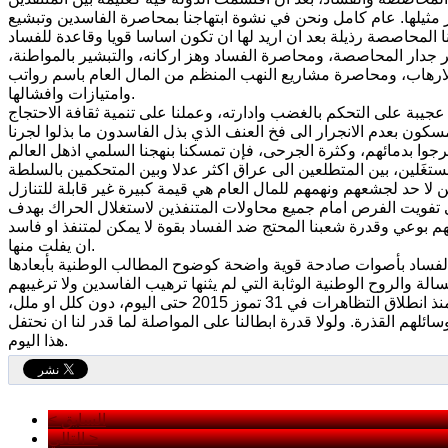
مثيلها. عام كامل ونحن في نشوة ابتهاجنا بمحاصرة الفاسدين وتبشيع
ر جدار المحاصصة، ومحاصرة الفساد وهز اركانه، والتبشير بالمواطنة،
ارهاب، ومحاصرة مشاريع النهب المنظم من المال العام باسم رواتب
وامتيازات وافشالها.
جيبة على التحكم بالغضب وادارته، وعملنا على تنمية ثقافة الاحتجاج
كون بعدم الانجرار الى فخ العنف الذي بذل الفاسدون ما بذلوا لجرنا
تغَلين، بين المتطلعين الى عراق اكثر عدلا وبين المتحكمين بالسلطة
ى تفويت الفرص امام جميع محاولات المتنفذين لاستغلال الحراك بهدف
م بوعي وقدرة شعبنا المحتج ضد الفساد بقوة لا يمكن لمتنفذ او فاسد
ان يفلت منها.
ة الفساد بأصوات صادحة قوية واضحة كوضوح المطالب الوطنية بأبعادها
لا نحتفل بذكرى مضت، بل بكفاح متواصل دون هوادة، فلولا قدرة الذين واصلوا، منذ انطلاق التظاهرات في 31 تموز 2015 حتى اليوم، دون كلل او ملل،
هم القذرة. ولولا قدرة ابطالنا على المواصلة لما قدر لنا ان نحتفل
هذا اليوم.
< السابق
التالي >