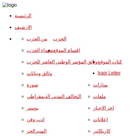
الرئيسية
الارشیف
الحزب
من الحزب
اقسام الموقع
شهداء الحزب
كتاب الموقع
وثائق المؤتمر الوطني العاشر للحزب
Iraqi Letter
وثائق وبيانات
مدارات
صورة
ملفات
التحالف المدني الديمقراطي
اخر الاخبار
بوستر
اعلانات
ادب وفن
كاريكاتير
المنبرالحر