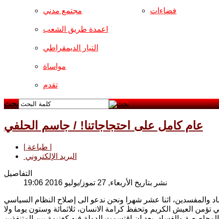
فضاءات
مجتمع مدني
اعمدة طريق الشعب
التيار الديمقراطي
مواساة
تقدم
بحث
عام كامل على احتجاجاتنا! / جاسم الحلفي
| طباعة |
البريد الإلكتروني
التفاصيل
نشر بتاريخ الأربعاء, 27 تموز/يوليو 2016 19:06
اد والمفسدين، اثنا عشر شهرا ونحن ندعو الى إصلاح النظام السياسي
 تؤمن العيش الكريم وتحفظ كرامة الانسان، ثلاثمائة وستون يوما ولا