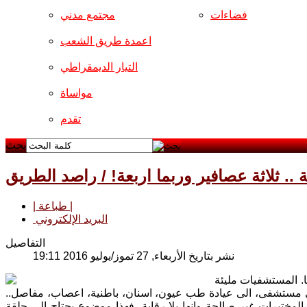
فضاءات
مجتمع مدني
اعمدة طريق الشعب
التيار الديمقراطي
مواساة
تقدم
بحث
 .. ثلاثة عصافير وربما اربعة! / راصد الطريق
| طباعة |
البريد الإلكتروني
التفاصيل
نشر بتاريخ الأربعاء, 27 تموز/يوليو 2016 19:11
ا. المستشفيات مليئة
الى مستشفى، الى عيادة طب عيون، اسنان، باطنية، اعصاب، مفاصل..
المختبرات غير صالحة وانها بلا رقابة، فهذا موضوع يحتاج الى حلقة