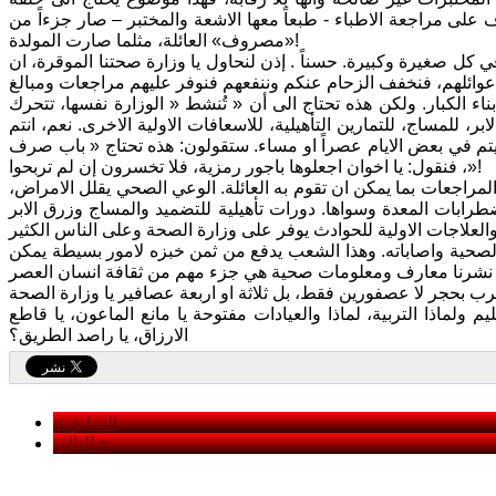
 على مراجعة الاطباء - طبعاً معها الاشعة والمختبر – صار جزءاً من
«مصروف» العائلة، مثلما صارت المولدة!
كل صغيرة وكبيرة. حسناً . إذن لنحاول يا وزارة صحتنا الموقرة، ان
بناء الكبار. ولكن هذه تحتاج الى أن « تُنشط « الوزارة نفسها، تتحرك
بر، للمساج، للتمارين التأهيلية، للاسعافات الاولية الاخرى. نعم، انتم
ن يتم في بعض الايام عصراً او مساء. ستقولون: هذه تحتاج « باب صرف
«، فنقول: يا اخوان اجعلوها باجور رمزية، فلا تخسرون إن لم تربحوا!
لمراجعات بما يمكن ان تقوم به العائلة. الوعي الصحي يقلل الامراض،
طرابات المعدة وسواها. دورات تأهيلية للتضميد والمساج وزرق الابر
ه الصحية واصاباته. وهذا الشعب يدفع من ثمن خبزه لامور بسيطة يمكن
ولماذا التربية، لماذا والعيادات مفتوحة يا مانع الماعون، يا قاطع
الارزاق، يا راصد الطريق؟
< السابق
التالي >