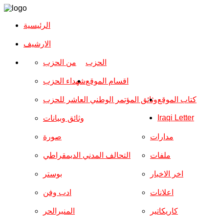
الرئيسية
الارشیف
الحزب
من الحزب
اقسام الموقع
شهداء الحزب
كتاب الموقع
وثائق المؤتمر الوطني العاشر للحزب
Iraqi Letter
وثائق وبيانات
مدارات
صورة
ملفات
التحالف المدني الديمقراطي
اخر الاخبار
بوستر
اعلانات
ادب وفن
كاريكاتير
المنبرالحر