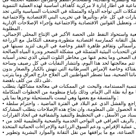
ماعية في اطار إدارة لا مركزية كأهداف أساسية لهذه العملية التنموية
كلات التي تواجه الدولة والمتمثلة في التحديات السياسية والتي تجد
ات في كل عام ،وتأثيرها في تخريب البني الاقتصادية والاجتماعية
 وتعطيل القوانين الاقتصادية والاجتماعية وإجراء الإصلاحات الإدارية
المطلوبة .
ة واستحواذ النفط على الحصة الأكبر في الإنتاج المحلي الإجمالي،
نقل التقانة كممارسة اقتصادية متطورة،وضعف التكامل مع الزراعة
لرأسمالي وتفاقم ظاهرة الفقر وخاصة في الريف لتزيد نسبتها في
لتخطيط ، فضلا عن التحديات البيئية المتمثلة في مشكلة التصحر وندرة المياه الصالحة
صحي وما ينجم عنها من مخاطر التلوث البيئي الذي تنحدر أسبابه
 تتم معالجتها لحد هذا اليوم، وانتشار النفايات في كل رصيف وساحة
فتاكة وخاصة الإمراض السرطانية التي تنهش بالكبار والصغار بدون
اتنا الصحية، مما تضطر المواطنين الى العلاج خارج العراق وما يترتب
على ذلك من كلف باهضة.
تنمية المستدامة، والبحث عن الممكنات في معالجة مشاكلها، يتطلب
مع أية نقلة الى الإمام، وذلك بإتباع منظومة من الخطوات المتكاملة
والمتسقة مع بعضها وهي ليست بالمستحيلة نوجزها بما يلي :
• الإقدام الجريء على إصلاح سياسي بعيدا عن نظام المحاصصة المسؤول عن التراجع والفشل الذي عم البلاد في الفترة الماضية ، واحترام سلطة
ية الحصول على المعلومة، وان نجاح هذه الإصلاحات يتطلب المشاركة
• الشروع في ثورة خضراء من خلال دعم المزارعين ذوي الدخول الواطئة، والاهتمام بالريف العراقي في النواحي الخدمية والصحية والتعليمية للحد من
• تبني إستراتيجية اقتصادية تتلاءم مع واقع الاقتصاد العراقي وتستهدف تنمية قطاع الصناعة، مع ما يرافقها من نقل التقانة والموارد البشرية وتطوير