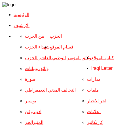
الرئيسية
الارشیف
الحزب
من الحزب
اقسام الموقع
شهداء الحزب
كتاب الموقع
وثائق المؤتمر الوطني العاشر للحزب
Iraqi Letter
وثائق وبيانات
مدارات
صورة
ملفات
التحالف المدني الديمقراطي
اخر الاخبار
بوستر
اعلانات
ادب وفن
كاريكاتير
المنبرالحر