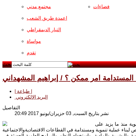
فضاءات
مجتمع مدني
اعمدة طريق الشعب
التيار الديمقراطي
مواساة
تقدم
بحث
 المستدامة امر ممكن ؟ / إبراهيم المشهداني
| طباعة |
البريد الإلكتروني
التفاصيل
نشر بتاريخ السبت, 03 حزيران/يونيو 2017 20:49
ية منذ ما يزيد على
ة والبشرية والمادية، واستخدام النظم والبرامج العلمية الحديثة في