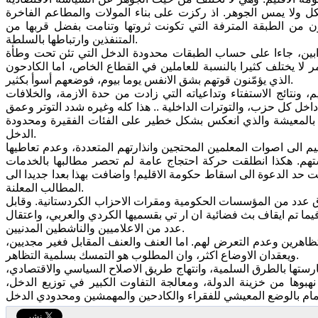
كل ولا يمس الجوهر. اذ ركزت على بناء المولات والمطاعم الفاخرة
مون من الطبقة المترفة التي تكونت ثروتها وتنامت بفضل قربها من
المتنفذين وارتباطها بالسلطة.
لمرابين، جاءا على حساب الطبقات محدودة الدخل التي تئن تحت وطأة
 لا يختلف كثيرا بالنسبة للعاملين في القطاع الخاص، اما الكادحون
الذي يؤمّنون قوتهم بشق الانفس يوما بيوم، فوضعهم أسوأ بكثير.
، ونتائج الاستفتاء وتداعياته التي زادت من حدة الازمة، والخلافات
داخل كل حزب، والتوترات الداخلية .. هذا كله وغيره شدد التوتر وعمق
ها بالمعيشة والذي انعكس بشكل خطير على الفئات الفقيرة ومحدودة
الدخل.
م الى اصوات المعلمين المحتجين وانذارتهم المتعددة، وعدم تعاطيها
شتهم. هكذا انطلقت حركة احتجاج عامة لم تحصر مطالبها بالخدمات
حد الدعوة الى اسقاط حكومة الاقليم! واضافت بهذا بعدا جديدا الى
المطالب المعلنة.
 عدد من المؤسسات الحكومية ومقرات الاحزاب الكردستانية. وقابل
ط للعنف اسفر عن استشهاد خمسة متظاهرين وجرح 80 آخرين. فيما تم ايقاف بث فضائية ان ار تي بقسميها الكردي والعربي، واعتقال
عدد من الاعلاميين والناشطين المدنيين.
متظاهرين وعدم التعرض لهم. اما العنف والعنف المقابل فغير مجديين،
ويعقدان الاوضاع اكثر، وان المطلوب هو التمسك بسلمية التظاهر.
ستها بالطرق السلمية، وانتهاج طريق الاصلاح السياسي والاقتصادي،
بوها من خزينة الدولة، ومعالجة التفاوت الكبير في توزيع الدخل،