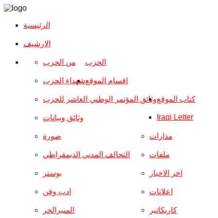
الرئيسية
الارشیف
الحزب
من الحزب
اقسام الموقع
شهداء الحزب
كتاب الموقع
وثائق المؤتمر الوطني العاشر للحزب
Iraqi Letter
وثائق وبيانات
مدارات
صورة
ملفات
التحالف المدني الديمقراطي
اخر الاخبار
بوستر
اعلانات
ادب وفن
كاريكاتير
المنبرالحر