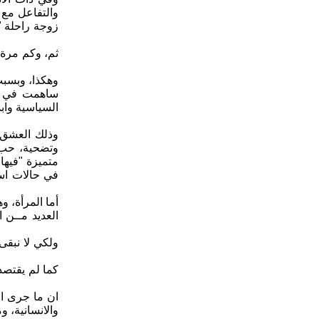
والتفاعل مع 
زوجة راحلة "ت
وهكذا، وبسبب
ساهمت في ذل
السياسية وابد
وتضحية، حب ا
متميزة "فيها
في حالات است
العديد مــن ا
كما لم يقتصد
ان ما جرى ال
والانسانية،