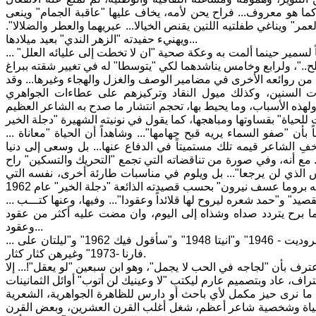
ا هو معروف... فراح يحن لأمه، يخاف عليها "عاقبة الجمام" وينعى
ر" ويناغي طفلتيه اللتين يقنص الخيالا... عبريهما والعطر والضلالا".
ويهنيء حفيدته "الزهر الندي" بعيد ميلادها...
... ثم، وكم مرة ومرة راح يكتب لصديق يبثه "شوقاً يلدغ الأضلع حتى خاله جمرا" وداعياً لسمير حينما ألمت به وعكة صحية "ان لا تخطت إلى عليائه العلل"
من روائعه الأخرى في مضامير الوصف والغزل والهجاء وغيرها... وقد
 السنين، وكذلك ميول النقاد وتركيزهم على عطاءات الجواهري
ولهذه الأسباب، وما يحيط بها، تحجم انتشار ما صدح به الشاعر العظيم
... وذلك العشق الجواهري الجامح للحياة، دفعه لأن يتحمل ما تحمل في سبيله، مؤمناً بأن "صفو السماء يريه قبح جهامها"... وشاهداً أن الحياة "معاناة
فِ الشاعر قيمه تلك مستميتاً في الدفاع عنها... بل وسعى إلى دنيا
. مع أنه، وفي صورة من تناقضاته التي تجمع "التحريك والتسكين" راح
أمس الذي لن يرجعا"... بل ويلوم في مناسبات طارئة أخرى، نفسه التي
... أما المرأة، وهي رمز الحياة وصنوها كما يرى الجواهري، فقد قبس من وليدها "نغم القصيد" و"حمد شعره ليروح لها قلائداً وعقودا"... وفيها، وعنها كتـــب
دراً ما برح يتردد صداه وشذاه إلى اليوم، وان مضت عليه أكثر من عقود
وعقود...
... ولكي لا نبقى في التوصيف العام، ها هو شاهدنا على ذلك مثل: "بديعة - 1932" و"افروديت - 1946" و"انيتا 1948" و"سأقول فيك 1962" و"ليلتان على
فارنا -1973" وغيرهن كثار كثار.
ف بأن "لجاجه في الحب لا يجمل"، وهو ابن سبعين "لو يعقل"!... إلا
ى ما نرى حيز مكمل لأي باحث أو دارس للظاهرة الجواهرية، الشعرية
 حياة وشخصية شاعر أعظم، شغل أغلب القرن العشرين، وبعض القرن