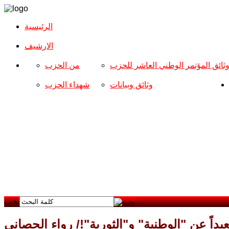
الرئيسية
الارشیف
ثائق المؤتمر الوطني العاشر للحزب
من الحزب
وثائق وبيانات
شهداء الحزب
بحث
عيداً عن "الوطنية" و"الثورية"!/ رواء الجصاني