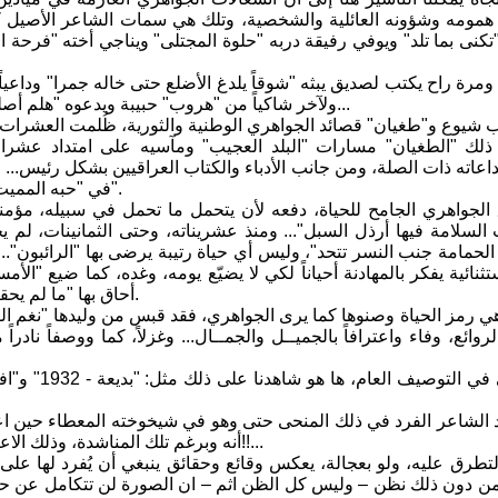
همومه وشؤونه العائلية والشخصية، وتلك هي سمات الشاعر الأصيل كم
كنى بما تلد" ويوفي رفيقة دربه "حلوة المجتلى" ويناجي أخته "فرحة العم
ولآخر شاكياً من "هروب" حبيبة ويدعوه "هلم أصلح.."، ولرابع وخامس يناشدهما لكي "يتوسطا" له في تغيير شقته ببراغ...
 شيوع و"طغيان" قصائد الجواهري الوطنية والثورية، ظُلمت العشرات 
ك "الطغيان" مسارات "البلد العجيب" ومآسيه على امتداد عشرات
اعاته ذات الصلة، ومن جانب الأدباء والكتاب العراقيين بشكل رئيس... 
في "حبه المميت للحياة" بقساوتها ومباهجها، كما يقول في نونيته الشهيرة "دجلة الخير".
لسلامة فيها أرذل السبل"... ومنذ عشريناته، وحتى الثمانينات، لم يخ
 الحمامة جنب النسر تتحد"، وليس أي حياة رتيبة يرضى بها "الرائبون"..
ثنائية يفكر بالمهادنة أحياناً لكي لا يضيّع يومه، وغده، كما ضيع "ال
أحاق بها "ما لم يحقه بروما عسف نيرون" بحسب قصيدته الذائعة "دجلة الخير" عام 1962.
لروائع، وفاء واعترافاً بالجميــل والجمــال... وغزلاً، كما ووصفاً نا
 الشاعر الفرد في ذلك المنحى حتى وهو في شيخوخته المعطاء حين اعتر
أنه وبرغم تلك المناشدة، وذلك الاعتراف، عاد وبتصميم عارم ليكتب "لا وعينيك لن أتوب" أوائل الثمانينات!!...
تطرق عليه، ولو بعجالة، يعكس وقائع وحقائق ينبغي أن يُفرد لها عل
 ومن دون ذلك نظن – وليس كل الظن اثم – ان الصورة لن تتكامل عن