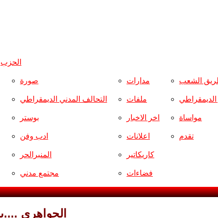
الحزب
و
ريق الشعب
مدارات
صورة
ر الديمقراطي
ملفات
التحالف المدني الديمقراطي
مواساة
اخر الاخبار
بوستر
تقدم
اعلانات
ادب وفن
كاريكاتير
المنبرالحر
فضاءات
مجتمع مدني
الجواهري ....ب