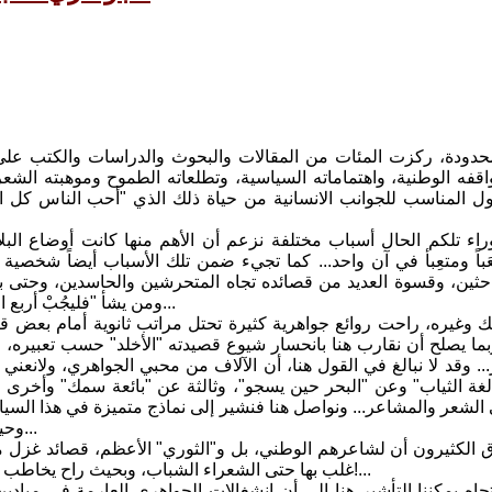
محدودة، ركزت المئات من المقالات والبحوث والدراسات والكتب عل
واقفه الوطنية، واهتماماته السياسية، وتطلعاته الطموح وموهبته ال
ناول المناسب للجوانب الانسانية من حياة ذلك الذي "أحب الناس كل ال
اء تلكم الحال أسباب مختلفة نزعم أن الأهم منها كانت أوضاع البلاد
ومتعَباً ومتعِبأ في آن واحد... كما تجيء ضمن تلك الأسباب أيضاً ش
احثين، وقسوة العديد من قصائده تجاه المتحرشين والحاسدين، وحتى بعض
ومن يشأ "فليجُبْ أربع النقد ويسأل عن ملاحمها" كما يصرح في نونية دجلة الخير ذائعة الصيت...
وغيره، راحت روائع جواهرية كثيرة تحتل مراتب ثانوية أمام بعض ق
ربما يصلح أن نقارب هنا بانحسار شيوع قصيدته "الأخلد" حسب تعبيره، و
.. وقد لا نبالغ في القول هنا، أن الآلاف من محبي الجواهري، ولانعني 
غة الثياب" وعن "البحر حين يسجو"، وثالثة عن "بائعة سمك" وأخرى 
لشعر والمشاعر... ونواصل هنا فنشير إلى نماذج متميزة في هذا السياق و
وحيرة الألباب" في ذكرى الرصافي وعديد آخر من قصيد الجواهري الغزير...
غلب بها حتى الشعراء الشباب، وبحيث راح يخاطب نفسه متسائلاً: "لجاجك في الحب لا يجمل، وأنت ابن سبعين لو تعقلُ"؟!...
جاه يمكننا التأشير هنا إلى أن انشغالات الجواهري العارمة في ميادين 