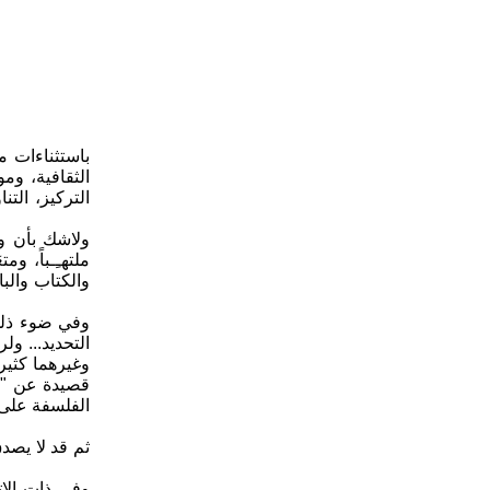
باستثناءات 
الثقافية، وم
التركيز، الت
ولاشك بأن ور
ملتهـِـباً، 
والكتاب والب
وفي ضوء ذلك 
التحديد... ول
وغيرهما كثير.
قصيدة عن "ل
الفلسفة على ا
وفي ذات الات