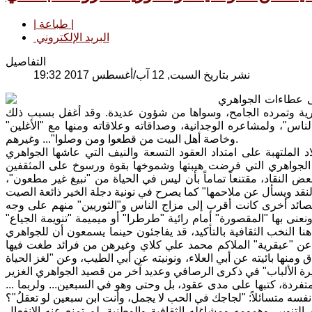
| طباعة |
البريد الإلكتروني
التفاصيل
نشر بتاريخ السبت, 12 آب/أغسطس 2017 19:32
ى عطاءات الجواهري
شعرية وتمرده الجامح، وسواها من شؤون عديدة. وقد أغفل بسبب ذلك
ناس"، ولمشاعره الوجدانية، وصداقاته وعلاقاته ومنها مع "الأغلين"
وخاصة أهل البيت من قطعوا ومن وصلوا"... وغيرهم.
 الملتهبة على امتداد العقود التسعة والنيف التي عاشها الجواهري
خصية الجواهري التي فرضت هيبتها وشموخها بقوة ورسوخ على المثقفين
 النقاد، مقتنعاً تماماً بأن ليس في الحياة من "نبيغ غير مطعون"،
صائد أخرى كانت أقرب إلى مزاج الناس و"الثوريين" منهم على وجه
نعنى بها "المقصورة" أمام رائية "طرطرا" أو ميميمة "تنويمة الجياع"
هنا النخب الثقافية بالتأكيد، قد يفاجئون حينما يسمعون أن للجواهري
عن "عبقرية" الملاكم محمد علي كلاي وغيرهن من فرائد طغت فيها
منها بائيته عن أبي العلاء، ونونيته عن أبي الطيب، وعن "لغز الحياة
... ثم قد لا يصدق الكثيرون أن لشاعرهم الوطني، بل و"الثوري" الأعظم، قصائد غزل متفردة، كتبها على مدى عقود، بل وحتى وهو في السبعين... ولربما
التنوير، وهمومه ومشاغله الثقافية والوطنية، لم تمنع عنه الانفعال