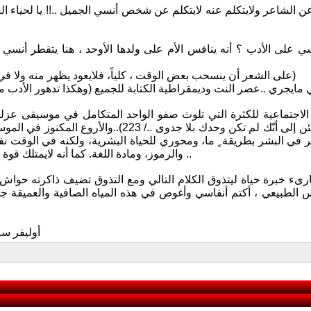
ن الشاعر ولايتكلم عنه لايتكلم عن شخص أنسي الجميل ..!! يا لحياء ا
 على الأدب ؟ أنه ينافس الأم على ولدها الأوحد ، هنا يتقطر أنسي
(على الشعر أن ينسحب بعض الوقت ، كلياً، فلايعود يظهر منه ولا في وسيلة نشر فترة طويلة. أن تخضع الأشياء لغيابها لا لحضورها.../ 193)
 الاجتماعية للكثرة التي تلوث صفو الواحد المتكامل في موسيقى عزلته
تكتشفها تطمئن إلى أنّك لم تكن وحدك بلا ج
في البشر بطريقة ٍ ما، ومحوري للحياة البشرية، ولكنه في الوقت نف
والرموز، ومادة اللغة. كما أنه لايمتلك قوة التمثيل ،وليست له علاقة ضرورية مع العالم ..) بشهادة أوليفر ساكس ..
س الطبيعي ، أكتم أنفاسي وأغوص في هذه المياه الصافية والعميقة جدا .
*أوليفر سا