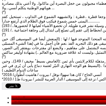
لعظماء مجبولون من خجل البصرة أين ماكانوا.. ولا أعني بذلك مصادرة
هوياتهم الوطنية يتكلم أنسي...ولا ...
(*)
 وجعا قطرة ..قطرة : ولاتشبههه الشموع في التذاوب ، تستحيل كفه
اليمنى خمس شموع فيكتب فوق الظلام الذي أرتفع جداراً.............
(*)
 المتحد/ المتوحد فيها / لها : (المنعش أيضا في الموسيقى أنّك حين
دوى ../ 223)..والأروع المكنوز في الموسيقى هو ذلك التجريد الفذ .نعم فأن أجمل ما في (هذا الشيء المسمّى
سه لايشتمل على مفاهيم ، ولايضع أي مقترحات ،ويفتقر إلى الصور،
(*)
كم يحتاج القارىء خبرة حياة ليتذوق الكلام التالي ومع التذوق تضيف ذاكرته حواش ٍمذهبّة لكلام ٍلايثمن بأي ثمن :(الغامض بسيط ٌ مخيف / 149).. وحين
.(البسيط هو الوجه النهاري النيّر لعتمة دماغ يأبى أن يُرى في غير
ساعات الدوام اللطيف )
*أنسي الحاج / كان هذا سهوا/ نوفل / بيروت / هاشيت أنطوان/ 2016
كس / نزعة إلى الموسيقى / الدار العربية للنشر / بيروت/ ط1 / 2010
< السابق
التالي >