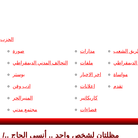
الحزب
و
ريق الشعب
مدارات
صورة
ر الديمقراطي
ملفات
التحالف المدني الديمقراطي
مواساة
اخر الاخبار
بوستر
تقدم
اعلانات
ادب وفن
كاريكاتير
المنبرالحر
فضاءات
مجتمع مدني
مظلتان لشخص واحد .. أنسي الحاج ../ ي