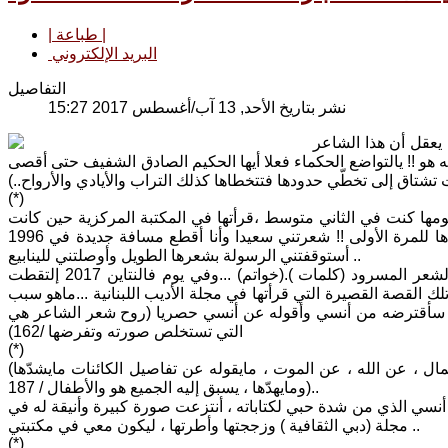
| طباعة |
البريد الإلكتروني
التفاصيل
نشر بتاريخ الأحد, 13 آب/أغسطس 2017 15:27
يعقل أن هذا الشاعر
 هو !! يالتواضع الحكماء فعلا أيها الحكيم الصادق الشفيف حتى أقصى
(*)
 يومها كنت في الثاني متوسط ،قرأتها في المكتبة المركزية حين كانت
في محلة (الساعي )..وبعد سنوات نادتني الكتب نفسها ، قرأتها ثانية فشعرتني أقرأها للمرة الأولى !! شعرتني سعيدا وأنا أقطع مسافة جديدة في 1996
أستوقفتني الرسولة بشعرها الطويل وأوصلتني للينابيع ..
في 2010 توجهت من جديد لكتابات أنسي كلها وأعتكفت على كتاباته المضمخة بالشعر المسرود (كلمات ).(خواتم) ...وفي يوم فالنتاين 2017 إلتقطت
ك القصة القصيرة التي قرأتها في مجلة الأديب اللبنانية ...ماهو سبب
واه سأقترضه من أنسي وأقوله عن أنسي حصريا (روح شعر الشاعر هي
التي تستخلص صورته وتفرضها /162)
(*)
(الشاعر علاّمة . مايقوله عن النفس ، عن الجنس ، عن الألم، عن الخلاص ،عن الجمال ، عن الله ، عن الموت ، مايقوله عن تفاصيل الكائنات مايشدّها
ومايهدّها ، يسبق إليه الجميع هو والأطفال / 187)..
 أنسي الذي من شدة حبي لكتاباته ، أنتزعت صورة كبيرة وأنيقة له في
مجلة (دبي الثقافية ) وزججتها وأطرتها ، ليكون معي في مكتبتي ..
(*)