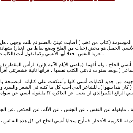
 الموسومة (كتاب من ذهب ) أصابت عينيّ بالعشو ثم بللت وجهي ، هل 
الأنسي الجميل هو محض (حبات من الملح وبضع نقاط من الغبار) بشهادته
تعرية النفس ..فعلا أيها الأنسي وكما تقول أنت (الكلمات تشتاق إلى تخطّي حدودها فتتخطاها كذلك التراب والأيادي والأرواح..)..
أنسي الحاج ، ولم أفهما :(ماضي الأيام الآتية )(لن) الرأس المقطوع)
 ( كان هذا سهوا ).. للشاعر الذي أحب كل ما كتبه في الشعر والسرد وتل
نسي الرائع الكبيرالذي لن يغيب عن الذاكرة ؟! مايقوله أنسي عن س
حديقة الكريمة الأحجار، فتتأرج سجايا أنسي الحاج في كل هذه النفائس ،