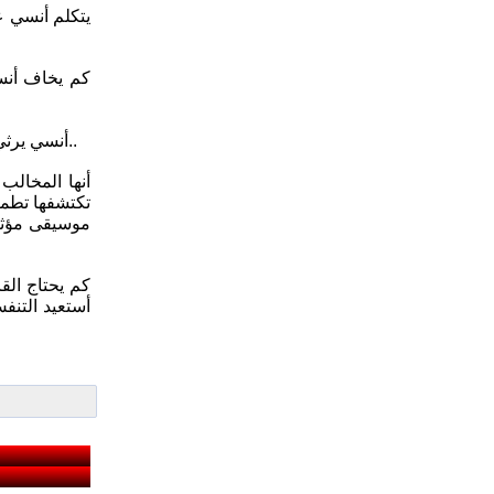
يتكلم أنسي ع
كم يخاف أنسي
أنسي يرثي مايجري ..عصر النت وديمقراطية الكتابة للجميع (وهكذا تدهور الأدب من انحطاط إلى عقم إلى تصنّع إلى ابتذال إلى وجاهة اجتماعية ../ 191)..
أنها المخالب
موسيقى مؤثر 
أستعيد التنف