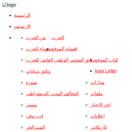
الرئيسية
الارشیف
الحزب
من الحزب
اقسام الموقع
شهداء الحزب
كتاب الموقع
وثائق المؤتمر الوطني العاشر للحزب
Iraqi Letter
وثائق وبيانات
مدارات
صورة
ملفات
التحالف المدني الديمقراطي
اخر الاخبار
بوستر
اعلانات
ادب وفن
كاريكاتير
المنبرالحر