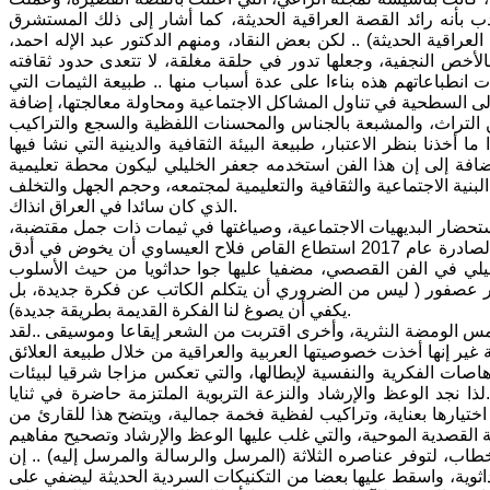
بأنه رائد القصة العراقية الحديثة، كما أشار إلى ذلك المستشرق
اقية الحديثة) .. لكن بعض النقاد، ومنهم الدكتور عبد الإله احمد،
لأخص النجفية، وجعلها تدور في حلقة مغلقة، لا تتعدى حدود ثقافته
 انطباعاتهم هذه بناءا على عدة أسباب منها .. طبيعة الثيمات التي
ل إلى السطحية في تناول المشاكل الاجتماعية ومحاولة معالجتها، إضافة
ن التراث، والمشبعة بالجناس والمحسنات اللفظية والسجع والتراكيب
 أخذنا بنظر الاعتبار، طبيعة البيئة الثقافية والدينية التي نشا فيها
 إضافة إلى إن هذا الفن استخدمه جعفر الخليلي ليكون محطة تعليمية
بنية الاجتماعية والثقافية والتعليمية لمجتمعه، وحجم الجهل والتخلف
الذي كان سائدا في العراق انذاك.
ار البديهيات الاجتماعية، وصياغتها في ثيمات ذات جمل مقتضبة،
تحمل دوال حسية وفكرية مثيرة للاهتمام، في مجموعته القصصية ( أريج أفكاري) الصادرة عام 2017 استطاع القاص فلاح العيساوي أن يخوض في أدق
ليلي في الفن القصصي، مضفيا عليها جوا حداثويا من حيث الأسلوب
جابر عصفور ( ليس من الضروري أن يتكلم الكاتب عن فكرة جديدة، بل
يكفي أن يصوغ لنا الفكرة القديمة بطريقة جديدة).
 الومضة النثرية، وأخرى اقتربت من الشعر إيقاعا وموسيقى ..لقد
غير إنها أخذت خصوصيتها العربية والعراقية من خلال طبيعة العلائق
اصات الفكرية والنفسية لإبطالها، والتي تعكس مزاجا شرقيا لبيئات
 نجد الوعظ والإرشاد والنزعة التربوية الملتزمة حاضرة في ثنايا
اختيارها بعناية، وتراكيب لفظية فخمة جمالية، ويتضح هذا للقارئ من
ية القصدية الموحية، والتي غلب عليها الوعظ والإرشاد وتصحيح مفاهيم
اب، لتوفر عناصره الثلاثة (المرسل والرسالة والمرسل إليه) .. إن
ثوية، واسقط عليها بعضا من التكنيكات السردية الحديثة ليضفي على