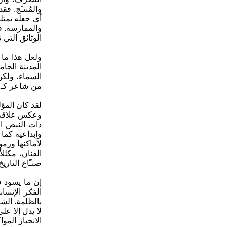
والمُنتـَج. ف
أي جعله يمتلك
والممارسة. ف
الوثائق التي
ولعل هذا ما 
المدينة الجا
السماء، ولكن
من شاعر كـ" 
لقد كان المؤ
وعكس علاقة ا
ذات النبض ال
لأماكنها ورمو
الفنان، مكللا
صنـّاع التار
إن ما يسود ف
الفكر الإنسان
بالظلمة. الش
لا يدل إلا ع
الانحياز الم