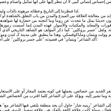
ن إحساس إنساني كبير. لا أن ننظر إليها على أنها تماثيل وأصنام وعصور
لذا فنظرتنا إلى التاريخ وعطائه مرهونة بالذات وليس بالموضوع فالأثر كيان فكري معرفي، لأنه ارتبط بالعقل وهو ناتج له.
ابد من معالجة العلاقة بين المبدع والمدن من باب التعلق بالشاهدة أو
ن حديثنا بمثل ما نتحدث عن روما وما أنتجته من حضارة لها شواهده
ورات والمعابد والمكتبات والأسوار. فهذه المدن إنما أسست رموزها
. ولعل "جسر بروكلين" كما ذكر المؤلف هو الشاهد التاريخي الذي 
وولت ويتمان وماياكوفسكي. وهذا ما ينطبق على مدينة كـ لندن وموقف 
أكد الشاعر" ويتمان" في قصيدته "على جسر بروكلين" على أصالة طقس مشاهدة هذا المعلـَم وانعكاسات المدينة على العابر للمدن:
عر الجديد من خصائص، يجملها في كونه يعتمد المجاز أو على الاستعارة
غة وما تشير إليه. ويؤكد على أن الشاعر كلما اقترب من الخصائص الشع
ى الشاعر "رينيه شار" حاول أن يجد منطقة يلتقي فيها الشاعر مع" ها
أفعال، سواء كانت علاقة اللغة بالفكر هي علاقة توصيل للبنية، فهي وس