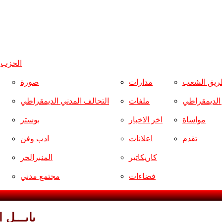
الحزب
و
ريق الشعب
مدارات
صورة
ر الديمقراطي
ملفات
التحالف المدني الديمقراطي
مواساة
اخر الاخبار
بوستر
تقدم
اعلانات
ادب وفن
كاريكاتير
المنبرالحر
فضاءات
مجتمع مدني
«بابـــل