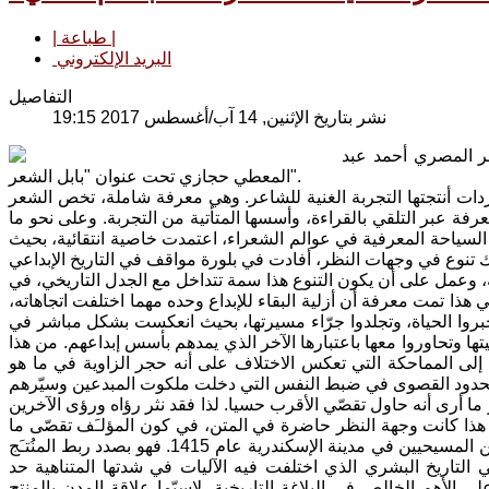
| طباعة |
البريد الإلكتروني
التفاصيل
نشر بتاريخ الإثنين, 14 آب/أغسطس 2017 19:15
ر المصري أحمد عبد
المعطي حجازي تحت عنوان "بابل الشعر".
مفردات أنتجتها التجربة الغنية للشاعر. وهي معرفة شاملة، تخص الشعر
رفة عبر التلقي بالقراءة، وأسسها المتأتية من التجربة. وعلى نحو ما
لسياحة المعرفية في عوالم الشعراء، اعتمدت خاصية انتقائية، بحيث
ة، وعمل على أن يكون التنوع هذا سمة تتداخل مع الجدل التاريخي، في
 هذا تمت معرفة أن أزلية البقاء للإبداع وحده مهما اختلفت اتجاهاته،
خبروا الحياة، وتجلدوا جرّاء مسيرتها، بحيث انعكست بشكل مباشر في
ها وتحاوروا معها باعتبارها الآخر الذي يمدهم بأسس إبداعهم. من هذا
 إلى المماحكة التي تعكس الاختلاف على أنه حجر الزاوية في ما هو
ا أرى أنه حاول تقصّي الأقرب حسيا. لذا فقد نثر رؤاه ورؤى الآخرين
 هذا كانت وجهة النظر حاضرة في المتن، في كون المؤلـَف تقصّى ما
وراء الواقعة التاريخية، كاغتيال "هيباتيا" عالمة الفلك والرياضيات على أيدي السلفيين المسيحيين في مدينة الإسكندرية عام 1415. فهو بصدد ربط المنُتـَج
 التاريخ البشري الذي اختلفت فيه الآليات في شدتها المتناهية حد
 الأهم الخالص في البلاغة التاريخية، لاسيّما علاقة المدن بالمنتِج