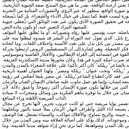
لا تعني أرخنة الواقعة، بقدر ما هي منح المنتـَج صفة الحيوية التاريخية،
هو صورة الواقع، منظور له عبر الرؤى والتصورات المتأتية من التجربة
رة ليست فقط كما تتمثل في خيال الأدباء والشعراء، بل كما تـُسجله
ه في تحقيق الصورة الأدق يكون عبر تعدد الوثائق التي تـُعطي حيوية
للمشهد المراد التعبير عنه، أو يكون مادة النص.
لفاضلة، حيث يؤسس عليها رؤاه وتصوراته، أو ما يُطلق عليها المؤلف
ج بابل.. الذي تقول عنه التوراة أن البشر قد شيدوه ليطلوا منه على
ي مصدر من بابل يدل على تعدد الألسنة واختلاف اللغات. وما اتخاذه
كر الشغيلة. وهي إشارة إلى أن المستقبليين الروس ارتبطوا بحركة
د ضرب أمثلة كثيرة في هذا، وكان محورها مدينة الإسكندرية العريقة،
الشاعر" ريلكه" كان أكثر تأكيدا على علاقة الشعراء بالمدن والمدن
ريلكه" وتحت عنوان " ريلكة ومصر". ولهذا العنوان أهمية تاريخية
اه. فالعلاقة امتدت منذ 1911 حيث زار الشاعر مصر. فقد كان انطباع الشاعر"ريلكه" عن مصر بليغا انعكس في رؤيته
صنعه إنسان، وإنما هو عمل تناوب عليه صانعان الإنسان الفنان والزمان
خية التي من خلالها تكون صورة الإنسان أكثر رسوخاً، وأعمق دلالة. لأن
نسان من خلال ما توفره بناهم الفكرية من وسائل ومنجزات، لا سيادة
الذات المريضة اللاهثة وراء المنافع.
تضمر نوايا مريضة حتى لو كانت حروب تحرير، لأنها تخرج عن مجال
صنعه آناء الليل وأطراف النهار. الزمان يملأ عينيه بالنور ويكحلهما
نه، والريح تتماوج، والأفلاك تتواكب، والسماء تشتعل. هذا الوصف
 وموجوداته. كذلك يؤكد على أصالة العلاقة بينه وبين المدن من خلال
ن تلك المدن وشواهدها، كما نرى نحن إزاء شواهد مدننا القديمة، وما