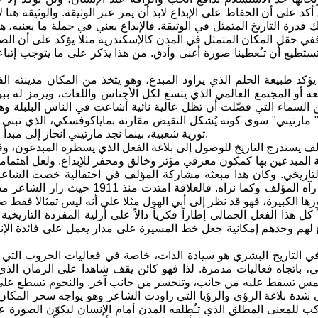
قد أكد على أن الحفاظ على الإبداع لابد أن يمر عبر الوثيقة. والوثيقة هنا 
 قدرة التاريخ المتمثل في الوثيقة. فالإبداع يعني في جملة ما يعنيه، 
في حقل المكان المتمثل في المدن كالإسكندرية مثلا يؤكد على أن الصو
 تستطيع أن تـُعطينا صورة أغنى وأدق. من هذا يذكر على ما يتوجب إتباع
يؤكد طبيعة الحلم الذي يراود المبدع، وهو يتخذ من المكان مدينته ا
معة أو المجتمع العالمي الذي يتسع لكل الأجناس واللغات، ويرمز له ببر
 السماء التي فضّلت أن تظل عالية نائية أشاعت في الناس البلبلة وه
مارتيني" سوى كونه يُشكل النقيض مقارنة بماياكوفسكي، الذي تبنى ف
ثورية شعبية، بينما نجد مارتيني انحاز إلى مبدأ القوة في انضمامه إلى الغزاة الإيطاليين، والأفكار الفاشية وموسوليني.
لف يستدرج التاريخ للوصول إلى بلاغة الفعل الذي يسطره المبدعون، وق
لمبدعين بها كمكون معرفي مؤثر وخالق ومحفز للإبداع. ولعل اهتمامه ب
تاريخي. وكان هذا مبعثه مشاركة المؤلف في احتفالية خصت الشاعر "
وإبداعية كما رآه المؤلف وكما نر
زها الكبيرة، فهو قد نظر إلى أبي الهول مثلا على أنه ليس تمثالا فقط 
ً كل هذا الفعل الجمالي إطاراً فكرياً دالاً على أزلية المفردة التاري
يخ لهم وحدهم إمكانية جعل خط المسيرة على مدار يعمل على فائدة الإ
ي التاريخ البشري هو سيادة الذات، خاصة في فعاليات الحروب التي 
ي، باتجاه فعاليات مدمرة. لذا فهو كائن يقف شاهدا على الزمان الذي ي
مس تسقط عليه من جانب، وتنحسر من جانب آخر. والنجوم تسطع على جبي
لى شدة بلاغة الرؤى والرؤيا التي راودت الشاعر وهو يواجه سحر المكان
واكب للمعنى المطلق الذي تـُطلقه المدن أمام الإنسان ليكوّن الصورة ع