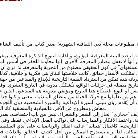
طبوعات مجلة دبي الثقافية الشهرية؛ صدر كتاب من تأليف الشاع
 لرصد البنية المعرفية المؤثرة، والقابلة لتتويج الذاكرة المعرفية ب
 أنها لا تغفل مصادر المعرفة الأخرى. إنها محاولة للحفر في أسس المع
منغواي" في كون الحقيقي مصنوع من التجربة والمعرفة. لذا نرى أن ا
امتلكت الأسفار حقائق، كانت خلاصتها انبثاق بنى فكرية وأخلاقية، كذلك تنوع في وجهات النظر، أفادت في بلورة مواقف في التاريخ الإبداعي.
ياته هذه تمكن من استرداد القيمة التاريخية للإبداع والمبدعين من جه
ريخ متمثلة في جزئيات الواقع، تـُشكـّل مدونة في التاريخ البشري. وفي
س أو النوع، فصنـّاع هذا التاريخ ومؤلفي مدونته هم المبدعون الذين 
هم من تعاملوا مع حركة الحياة من منطلق المبدئية، بمعنى واكبوا جدليت
أن يُقدم رؤى تتبنى السيرة الإبداعية والسيرة الشخصية دون اللجوء
معاش ومطروح عن الآخر. فالحيادية والمنطقية كانا الحدود القصوى في ضبط النفس التي دخلت ملكوت المبدعين وسيّرهم.
ؤلف "حجازي" انحاز إلى الشعر والشعراء، ليس من باب اختصاصه، بقدر م
ة. واعتمد الأفكار والممارسات التي تواكب الفعل الإبداعي فقط. وفي
بالمكان، لذا نراه يستدرج الممكن من أجل كشف الحقائق والدالات في
ائها حد الاستسلام بدافع الحب والرأفة عند الإنسان، ولن يؤكد إلا على