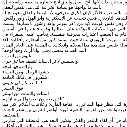
 مندثرة. ذلك لأنها ناتج العقل والذي أنتج حضارة متقدمة وراسخة. إن
أشد ما يواجهنا هو سيادة الخرافة التي هي نقيض للعقل.
 الشاهد التاريخي. فحين تتحدث عن الإسكندرية وأبو الهول وأور ولكش،
ا. وفي نفس الوقت لابد من ذكر سومر وأكد وآشور باعتبارها أسست
 التي هي العلامات المؤكدة على أصالتها وقوة فاعليتها في تأسيس
أقام له الشعب اعتبارات معرفية طقسية، تعاقب عليه الشعراء في
"إليوت" الرؤيوي منها، حيث استمد كثيراً من أشعاره وأفكاره. لقد
"المد الصاعد يمضي تحتي، وانا أراك وجهاً لوجه
غيوم من الغرب
والشمس لا تزال هناك لنصف ساعة أخرى
وأراك وجهاً لوجه
حشود الرجال ومن النساء
يتنكرون في ثيابك العادية ،
ما أغربكم في عيوني !
فوق الجسر
المئات والمئات من البشر
الذين يعبرون ليعودوا إلى منازلهم".
 التي ينظر فيها الشاعر إلى ثقافة القارئ وعلاقات الكلام أكثر مما
رية وابتعد عن القوانين اللغوية قويت أواصر القربى بين شعر اللغات
المختلفة.
يدجر" أي لقاء الشعر والفكر. وتكون اللغة هي المنطقة التي تمارس
يلة، بينما نجدها مع الشاعر غاية، فالمفكر يشير باللغة إلى أفكاره