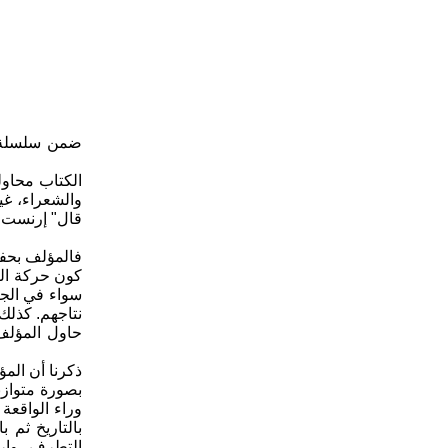
ضمن سلسلة م
الكتاب محاولة
والشعراء، غير
قال" إرنست ه
فالمؤلف بحفر
كون حركة التا
سواء في الجن
نتاجهم. كذلك 
حاول المؤلف 
ذكرنا أن الم
بصورة متوازن
بالتاريخ ثم 
التطرف، وارتخ