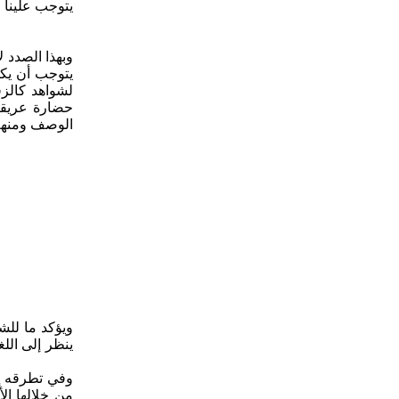
يتوجب علينا م
وبهذا الصدد ل
يتوجب أن يكو
لشواهد كالزق
حضارة عريقة
الوصف ومنهم 
ويؤكد ما للش
ينظر إلى الل
وفي تطرقه إل
من خلالها ال