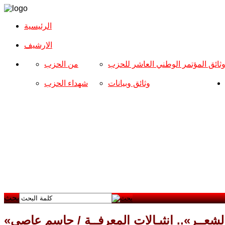
الرئيسية
الارشیف
ثائق المؤتمر الوطني العاشر للحزب
من الحزب
وثائق وبيانات
شهداء الحزب
بحث
 الشعــر».. انثيـالات المعرفــة / جاسم عاصي