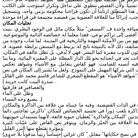
ين صدورهما غير قصيرة نسبياً. ولأن القصص تنطوي على تداخل وتكرار استوجب على الكاتب
هذا المنطلق ارتأينا أن تكون قراءتنا محكومة بزمن واحد، وبتسجيل
تجليات المكان
صياغة واحدة فــ "المسفن" مثلاً مكان ماثل في الوجود البصّري، بنيت
 أفضى إلى تراكم نوعي، فغدا معلما له خصائصه الذاتية والموضوعية.
هو من بين الأمكنة المهمة والتاريخية في المدينة، لما شاب وجوده من
قه، ذلك لأنه بالنتيجة ناتج له. يرتبط مع المسفن برابطة عضوية. فـ
ن للدوب مقبرة كما البشر. فهي لا تُدفن، بل تظل عالقة في المكان،
جد في انجذابه نحو تلك الدار المطلة على المقبرة المائية، وما يندّ
اً فيه أنسنه للصامت. فهو كقاص يتعامل مع الأشياء وشواهد تعكس
 التي يتركها المهمل على النموذج. ولعل ما يُشير إلى المكان في نص
هو المقطع الشعري للشاعر قاسم محمد علي القائل:
{ سدرة البيت كانت حزينة. .
والعصافير قد فارقتها
وظلَّ على الماء
يصبغ وجه المساء. .}
 الذات القصصية. وفيه ما عنيناه من علاقة بين الذاكرة والمكان،
كرة تلعب دوراً في تجسيد الخصائص للمكان "ذاكرتي تفاجئني دائماً
تين "المكان والذاكرة" يُعطيان حيوية فائقة، لأنهما يستمدان حيويتهما
العلاقة بين الحيّز والزمان. ويتوفر نص القاص على عيّنات كثيرة
ومؤثرة نقتطع منها النزر القليل:
{إن صدى حديث أمي ما زال يحتل بواطن سمعي. إنها تجد العزاء في نسج حكاياتها" مقابل " كان عزائي إحساساً رتيباً مدفوناً بلا جدوى}. ويكون النهر كمكان