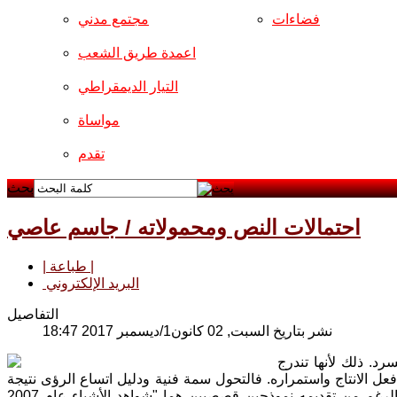
فضاءات
مجتمع مدني
اعمدة طريق الشعب
التيار الديمقراطي
مواساة
تقدم
بحث
احتمالات النص ومحمولاته / جاسم عاصي
| طباعة |
البريد الإلكتروني
التفاصيل
نشر بتاريخ السبت, 02 كانون1/ديسمبر 2017 18:47
د. ذلك لأنها تندرج
عل الانتاج واستمراره. فالتحول سمة فنية ودليل اتساع الرؤى نتيجة
المعرفة الذاتية والموضوعية. وهذا ما لاحظناه في كتابات القاص باسم الشريف بالرغم من تقديمه نموذجين قصصيين هما "شواهد الأشياء عام 2007