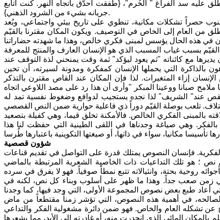
ق عليه سد الفراغ " الخُرم"، {طفقت أحدّق باتجاه النهر. كنت أتابع
جريانه بشيء من الشرود الذهني}.
جنوب حصراً تشكلات مكانية، تنطوي على تاريخ بيئي واجتماعي، وبُعد
نطلق من العام إلى الخاص في التوصيف. ويكون المكان مقترنا بالقيّم
مكان في هذه الحال يؤسس لمبنى فكري خالص، وهذا ما شهدته حضاراتنا
 القيّم بسبب غياب المسبب الذي هو الإنسان العارف والمنتج للمعرفة
يديرها مع كائناته "ثم يعود ليؤكد" ثمة وقت يمنحني لذة التوقف عند
ن بالذاكرة التي يحملها الإنسان كمفكرة ومدونة لسيرته، أن تحين
إنسان إزاء المتغيرات. لذا فإن المكان عند القاص مقترن بالتذكر
 ملامح صبانا ووعينا المبكر "وأرى أن هذا رد على مصد اللاوعي اتجاه
 القص عند" الشريف" لذا نجده يستجيب لدوافع وضغوط نفسية تمد له
ه بالمبنى الفكري الخالص. فالأمكنة تخلق قيما، وهي كفيلة بتصعيد
بالفكر. وهي صياغة وجدناها في اللقى الطينية التي حفظت لنا هذا
شؤون قصصية
لفكرية. فإنسان النصوص يمتلك قدرة على التواصل في تقديم قناعات
كل نص ؛ هو تلك التداعيات ذات الخاصية الشعرية المرتبطة بالماضي
ه روحية بحتة، وانثيالاته تتبع نمطاً صوفياً. فهو لا يفرق في سرده
ي زمن صعب جداً. وهذا ما ظهر على أسلوب وبناء كل نص، لكنه في
ي أعاد طبع بعض نصوص المجموعة الأولى، التي وجد فيها، كما وجدنا
لصالحه، في أهمية هذه النصوص، التي تؤشر زمناً مقتطعاً من ماض
رج عن تشكله العام والخاص. فهو ضمن دائرة مشغولية الفكر والتداعي
بالمكان المائي الذي انحدرت منه، أو غادرته إلى الأبد، مما يشعرها