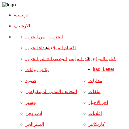
الرئيسية
الارشیف
الحزب
من الحزب
اقسام الموقع
شهداء الحزب
كتاب الموقع
وثائق المؤتمر الوطني العاشر للحزب
Iraqi Letter
وثائق وبيانات
مدارات
صورة
ملفات
التحالف المدني الديمقراطي
اخر الاخبار
بوستر
اعلانات
ادب وفن
كاريكاتير
المنبرالحر