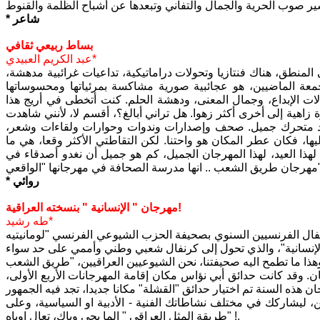
 صوب الحرية والجمال والتفاني وتبعدها عن أشباح الظلمة والقنوط
* شاعر
بساط ربيعي ثقافي
عبد الكريم العبيدي*
لمنطق، هناك فنتازيا وتحولات دراماتيكية، تداعيات غرائبية مدهشة،
ة الماضيين، هو عجائبية صورية مشاكسة بمرئياتها ومحسوساتها
 الإبداع، وجمال المعنى، ودهشة الحلم. كنت أتخطى في أريج هذا
زاهية إلى أخرى أكثر زهوا. هل تراني أبالغ؟، أقسم لا، لأنني شاهدت
شهد متحرك جميل. صحف وإصدارات وندوات وحوارات ولقاءات وشعر،
ا، فكان عطر المكان هو واحتنا. لكن التقاطتي الأكثر وقعا، هي ما
ذا العيد، لهذا المهرجان الجميل، كم هو جميل أن نغدو أصدقاء في
هرجانها "الواقعي".
* روائي
مهرجان " الإنسانية " بنسخته العراقية!
طه رشيد*
حتفال الفرنسيين السنوي بصحيفة الحزب الشيوعي الفرنسي "لومانيتيه
ن. وقد كانت حدائق أبي نؤاس مكان إقامة المهرجانات الأربع الأولى،
 هذه السنة تم اختيار حدائق "القشلة" مكانا جديدا، تجد فيه الجمهور
 ليشاركك في مختلف نشاطاتك الفنية - الأدبية او السياسية، وعلى
طريقة المثل العراقي " الما يجي وياك، تعال اوياه" !.