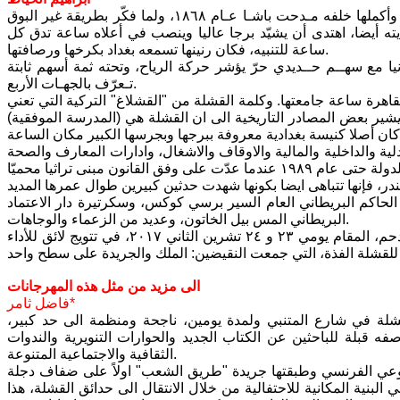
مبنى السـراي، هو ثكنة الجندرمة العثمانيين التي دشن بناءها الوالـي نـامـق بـاشـا وأكملها خلفه مـدحت باشـا عـام ١٨٦٨، ولما فكّر بطريقة غير البوق
يته أيضا، اهتدى أن يشيّد برجا عاليا وينصب في أعلاه ساعة تدق كل
ساعة للتنبيه، فكان رنينها تسمعه بغداد بكرخها ورصافتها.
وق قبــة البرج تاجا بريطانيا مع سهــم حــديدي حرّ يؤشر حركة الرياح، وتحته ثمة أسهم ثابتة
تـعرّف بالجهـات الأربع.
قاهرة ساعة جامعتها. وكلمة القشلة من "القشلاغ" التركية التي تعني
شير بعض المصادر التاريخية الى ان القشلة هي (المدرسة الموفقية)
ة والداخلية والمالية والاوقاف والاشغال، وادارات المعارف والصحة
ول ملك عراقي هو الملك فيصل الاول يوم ٢٣ آب سنة ١٩٢١ بحضور الحاكم البريطاني العام السير برسي كوكس، وسكرتيرة دار الاعتماد
البريطاني المس بيل الخاتون، وعديد من الزعماء والوجاهات.
والحدث الثاني هو مهرجان "طريق الشعب" الخامس، المتنوع المتألق المتفرد المزدحم، المقام يومي ٢٣ و ٢٤ تشرين الثاني ٢٠١٧، في تتويج لائق للأداء
الى مزيد من مثل هذه المهرجانات
فاضل ثامر*
شلة في شارع المتنبي ولمدة يومين، ناجحة ومنظمة الى حد كبير،
ه قبلة للباحثين عن الكتاب الجديد والحوارات التنويرية والندوات
الثقافية والاجتماعية المتنوعة.
لشيوعي الفرنسي وطبقتها جريدة "طريق الشعب" اولاً على ضفاف دجلة
البنية المكانية للاحتفالية من خلال الانتقال الى حدائق القشلة، هذا