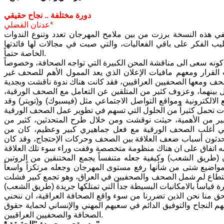
دورة مختلفة .. نجاح حقيقي
عدنان الفضلي*
 هذه النسخة برزت من بين ملامح المهرجان تعدد وتنوع الندوات
ب الفكر على باقي الفعاليات، والتي صبت في مجالات لها فائدتها
الخاصة حتماً.
، كونه سعى الى مناقشة المحن الكبيرة التي تواجه الصحافة، وخصوصاً
 القرار ومعهم مافيات الإعلان الذي يعد الممول الأهم للصحف غير
صحف ومعها الصحفيين العراقيين، فقد كانت هناك ندوة ناقشت وبجدية
اصل بينهما، وعزوف كثير من المتلقين عن التعامل مع الصحف الورقية،
 الالكترونية ومواقع التواصل الاجتماعي مثل (فيسبوك) و(تويتر) وقد
ير من الأهمية، حيثت نوقشت ومن خلال طرح المتحدثين، كثير من
عاطي أغلب الصحف الورقية مع فعل جماهيري كبير وعظيم، كان من
حدثون أسباب ضعف العلاقة بين الصحف وحركات الإحتجاج، وقد كان
(طريق الشعب) وكيفية جعله متنفساً يجمع المختنقين من الروتين
مواضيع شتى من شأنها رفع مستوى المهرجان وجعله مرتكزاً واسعاً
 إستطاع لم شمل الصحف والصحفيين في العراق، وهو تجمع كبير فشلت
حق منا نحن الذين تضررنا من سوء واقع الصحافة العراقية، ان ننحني
هم النجاح والتوفيق الدائم في سعيهم المهني والإنساني لحماية حقوق
الصحافة والصحفيين العراقيين.