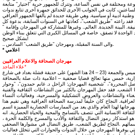
ة ومختلفة في نفس الساعة، وتترك للجمهور حرية "اختيار" متابعة
ب الساعتين، كانت في الجوانب الأخرى للحدائق جمهرة أخرى تتابع ندوات
، فقد راعته "طريق الشعب"، كعادتها في السنوات السابقة، بدعوة كل
قة. البينة الجديدة. العالم.. وغيرها للمشاركة في المهرجان وإقامة "
يد الواحدة لا تصفق، خاصة في المسائل الكبرى التي تتعلق ببناء الوطن
بشكل صحيح!
.. والى السنة المقبلة، ومهرجان "طريق الشعب" السادس.
* اعلامي
مهرجان الصحافة والاعلام العراقيين
علاء الماجد*
المهرجان الخامس لجريدة "طريق الشعب"، مهرجان الانتصار على داعش، يومي الخميس والجمعة (23 – 24 هذا الشهر) على حديقة قشلة بغداد في شارع
ارية، خمس منها تعالج قضايا صحفية – اعلامية ذات صلة بالصحافة
وصل المحررة"، "شخصية المهرجان: الراحل د. غانم حمدون"، "وحوار
ا الشعب. فقد حفل المهرجان بالكثير من النشاطات الثقافية والفنية
الغناء والنشاطات والعروض التشكيلية والمسرحية، وفعاليات النساء
لعراقية. النجاح كان حليفاً لمدرسة الصحافة العراقية وهي تقيم هذا
مهرجانها لهذا العام والذي يعد من الممارسات الحضارية المميزة اتسم
فة الانسانية التي تتصف بالتسامح والمحبة والحياة الحضارية. انه
هو استذكار رموز النضال والثقافة والأدب والمسرح والكلمة الحرة ،
أسمائهم .النجاح لطريق الشعب، طريق النضال في مشوارها الصحفي
التي يوفرها المهرجان من خلال الندوات والحوارات التي تتخلل فعاليات