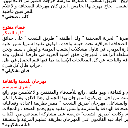
تأريخ " طريق الشعب "باعتبارها مدرسة خرجت الكثير من الاعلاميين،
الشعب" نجاح مهرجانها الخامس، الذي كان مهرجانا للصحافة والاعلام
للعراقيين قاطبة.
* كاتب صحفي
فضاء مفتوح
فهد الصكر*
ة " الحرية الصحفية " ولذا أطلقته " طريق الشعب " على حدائق
صحافة العراقية تحت خيمة واحدة ، ليكون تقليدا سنويا تسير عليه
إثارة اليومي، في تناول مشكلات الشعب اليومية والوطن ، سيما ونحن
سلطة الرابعة . المهرجان حقق أهمية الحرية في ظرفنا المغاير، وقد
والباحثة عن كل المعالجات الإنسانية بما فيها قيم الجمال في ظل
خراب طال كل شيء.
* فنان تشكيلي
مهرجان للمحبة والثقافة
بشرى سميسم*
لثقافة ، وهو ملتقى رائع للأصدقاء والمثقفين والاعلاميين يوم رائع
ت من اجل أن يكون المهرجان بهذا الجمال وهذا الالق. وشكرا لكل
ت والمشاغل، مهرجان"طريق الشعب " مميز بطريقة اعداده وفعالياته
للصحافة الهادفة والملتزمة واسس لتقليد بديع يجمع الصحف والمجلات
افية. وكانت "طريق الشعب" حريصة على مشاركة المبدعين من الكتاب
* فنانة تشكيلية