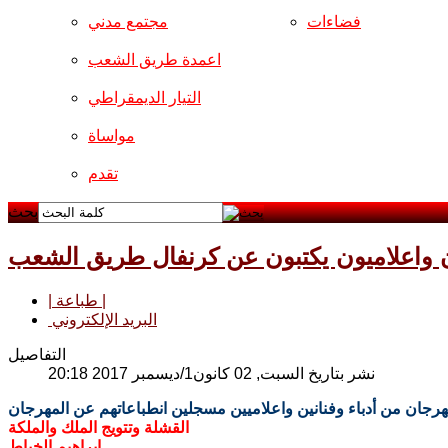
فضاءات
مجتمع مدني
اعمدة طريق الشعب
التيار الديمقراطي
مواساة
تقدم
بحث
 واعلاميون يكتبون عن كرنفال طريق الشعب
| طباعة |
البريد الإلكتروني
التفاصيل
نشر بتاريخ السبت, 02 كانون1/ديسمبر 2017 20:18
جان من أدباء وفن
انين و
اعلاميين مس
جلين انطباعاتهم عن المهرجان
القشلة وتتويج الملك والملكة
ابراهيم الخياط