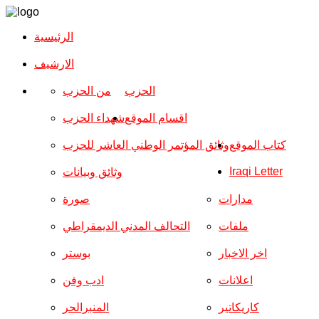
الرئيسية
الارشیف
الحزب
من الحزب
اقسام الموقع
شهداء الحزب
كتاب الموقع
وثائق المؤتمر الوطني العاشر للحزب
Iraqi Letter
وثائق وبيانات
مدارات
صورة
ملفات
التحالف المدني الديمقراطي
اخر الاخبار
بوستر
اعلانات
ادب وفن
كاريكاتير
المنبرالحر