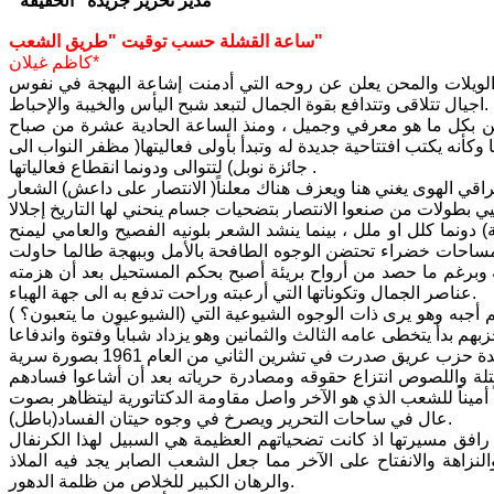
* مدير تحرير جريدة "الحقيقة"
ساعة القشلة حسب توقيت "طريق الشعب"
كاظم غيلان*
يلات والمحن يعلن عن روحه التي أدمنت إشاعة البهجة في نفوس
اجيال تتلاقى وتتدافع بقوة الجمال لتبعد شبح اليأس والخيبة والإحباط.
ين بكل ما هو معرفي وجميل ، ومنذ الساعة الحادية عشرة من صباح
أنه يكتب افتتاحية جديدة له وتبدأ بأولى فعاليتها( مظفر النواب الى
جائزة نوبل) لتتوالى ودونما انقطاع فعالياتها .
ي الهوى يغني هنا ويعزف هناك معلناً( الانتصار على داعش) الشعار
دونما كلل او ملل ، بينما ينشد الشعر بلونيه الفصيح والعامي ليمنح
 مساحات خضراء تحتضن الوجوه الطافحة بالأمل وببهجة طالما حاولت
 وبرغم ما حصد من أرواح بريئة أصبح بحكم المستحيل بعد أن هزمته
عناصر الجمال وتكوناتها التي أرعبته وراحت تدفع به الى جهة الهباء.
( الشيوعيون ما يتعبون؟) هذا سؤال استرقه سمعي ونحن نغادر باب القشلة بعد انتهاء فعاليات اليوم الأول ، لم أجبه وهو يرى ذات الوجوه الشيوعية التي
هو ليس بمهرجان بالمعنى الرتيب الضيق المعتاد بقدر ما هو ابتهاج ينبثق من روح جريدة حزب عريق صدرت في تشرين الثاني من العام 1961 بصورة سرية
لة واللصوص انتزاع حقوقه ومصادرة حرياته بعد أن أشاعوا فسادهم
ميناً للشعب الذي هو الآخر واصل مقاومة الدكتاتورية ليتظاهر بصوت
عال في ساحات التحرير ويصرخ في وجوه حيتان الفساد(باطل).
فق مسيرتها اذ كانت تضحياتهم العظيمة هي السبيل لهذا الكرنفال
نزاهة والانفتاح على الآخر مما جعل الشعب الصابر يجد فيه الملاذ
والرهان الكبير للخلاص من ظلمة الدهور.