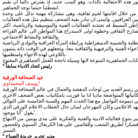
ر هذه الاحتفالية بالذات. وهو كسب جديد، إذ يفترض دائما ان نقيم
انشطتنا حيثما توجد الجماهير.
 من خلال اقامتها لخيم ثقافية، وهي مشاركة مهمة تدلل على وحدة
طن البسيط قد تجتذبه الفعاليات الفنية والموسيقية والرياضية، اكثر
لشارع الثقافي وخطوة اولى لاستدراج هذا المواطن الى عالم القراءة
والثقافة والنشاط الاجتماعي.
طلبة والشبيبة الديمقراطية ورابطة المرأة العراقية والنوادي الرياضية
جواء الفنية والترفيهية والثقافية معاً، وتجعلهم في الوقت ذاته ينتمون
باللاوعي لهذه الاجواء ولمنظميها.
* رئيس اتحاد الادباء سابقاً
عيد الصحافة الورقية
يوسف المحمداوي*
نياتها المتواضعة ماديا اذا ما قورنت بامكانيات بعض الصحف الاخرى
مشهد الاعلامي وكأن المهرجان لسان حال الخطاب الاعلام الورقي الذي
يقول "أنا موجود".
بتنوع فعالياته الادبية والفنية والفكرية على مدى يومين من الابتهاج
ة،فشكرا لطريق الشعب وللقائمين على هذا الكرنفال السنوي وللحضور
المميز.
* مدير تحرير جريدة الصباح