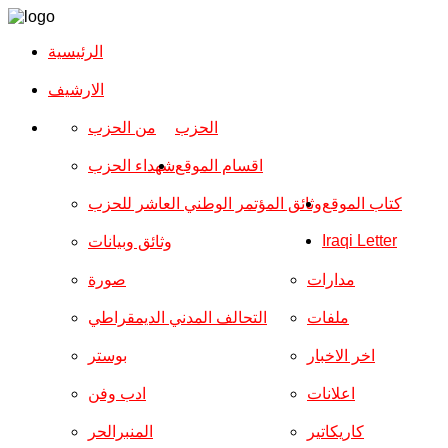
الرئيسية
الارشیف
الحزب
من الحزب
اقسام الموقع
شهداء الحزب
كتاب الموقع
وثائق المؤتمر الوطني العاشر للحزب
Iraqi Letter
وثائق وبيانات
مدارات
صورة
ملفات
التحالف المدني الديمقراطي
اخر الاخبار
بوستر
اعلانات
ادب وفن
كاريكاتير
المنبرالحر