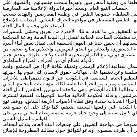
، وطعنا في وطنية المعارضين وتهديدا بسحب جنسياتهم، والتضييق على
جمعيات النفع العام، وشحذ أجهزة الدولة الإعلامية ضد المعارضة.
ن قبل السلطة، خصوصا الطعن في وطنية المعارضين والتهديد بسحب
ها الطبقي المسيطر في مواجهة الحراك الشعبي المطالب بالإصلاح
الديمقراطي وحماية المال العام.
عو للتحقيق في ما تقوم به تلك الأجهزة من تفريق وحشي للمسيرات
ياتهم أن يحقق جديا في التهم الجسيمة التي تطال بعض أبناء أسرة
ظام الدستوري، والتخابر مع العدو الصهيوني، واختلاس مبالغ ضخمة من
ستوى دولي، مع الالتزام بمحاربة الفساد بكافة أطرافه وعدم تجيير
الدولة لصالح أي من أطراف الصراع السلطوي.
مان شفافية الإعلام الرسمي وتمثيله لكافة الآراء في المجتمع، ولجم
لتنظيم الحياة السياسية في الكويت عبر قانون ديمقراطي للأحزاب
 بمطالبنا الثابتة للإصلاح، وهي ملاحقة المتهمين باختلاس المال العام
رتشين، وإقالة الحكومة الحالية صاحبة التوجيهات القمعية لتسترها
راء انتخابات جديدة وفق نظام الأصوات الأربعة السابق، ووقف نهج
ا الكيدية التي رفعتها السلطة ضدهم، كما نؤكد على أن جميع هذه
ي كامل يستند إلى وجود حياة حزبية سليمة ونظام انتخابي مبني على
القوائم والتمثيل النسبي.
صوصا في مواجهة التضييق على جمعيات النفع العام، وندعو للحفاظ