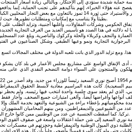
حماية شديدة ستؤدي إلى الاحتكار، وبالتالي زيادة أسعار المنتجات ا
فصح عنه هؤلاء الخبراء، إنهم بتأكيدهم على تجنب الحماية، إنما يدا
تجارة التصدير والاستيراد حتى ثورة 14 تموز بالتعاون مع بع
بطيئاً ولا يتناسب مع إمكانيات ومتطلبات تطويرها، حيث لم يشتغل في الصناعة سوى 264 ألف شخص قبل ثورة 14 تموز 1958.
نفاق الحكومي وشركات المقاولات، وأغلبها أجنبية، وتزايد الطلب على الس
ا له دلالته في هذا الصدد هو تأسيس العديد من الغرف التجارية الجد
البرجوازية التجارية ونمو وعيها الطبقي. وشكل الصناعيون في الفت
هذا. ومع تزايد الدور الذي باتت تلعبه الدولة في مختلف المجالات اتسع
أدى الإنفاق الواسع على مشاريع مجلس الأعمار في بلد كان يشكو في
هلكون والمنتجون على السواء دوامة التضخم النقدي الذي عانى منه
يم السعيدية). كانت هذه المراسيم معادية لأبسط الحقوق الديمقراط
ابي، الذي لم يعقد سوى جلسة واحدة انتخب فيها رئيسه. ولم يحظر ن
لف أنواعها وأغراضها أيضاً، وألغى امتيازات جميع الصحف. وأجاز فقط
مدة محكومياتهم بإعطاء براءة من الشيوعية والتعهد بخدمة الملك وإ
دد من الشيوعيين والديمقراطيين، ومن بينهم المحاميان المشهوران ت
تركيا. كما أسقطت الجنسية عن عدد من الوطنيين ممن كانوا خارج البلاد وهم عزيز شريف وصفاء الحافظ وكاظم السماوي وعدنان الراوي.
 نوري السعيد إلى شن حملة اعتقالات واسعة في صفوف القوى الوطنية
لطلبة ذوي الميول الوطنية والديمقراطية وحجزتهم في معسكرات تحت ع
كليات حتى ولو كان المرء قومياً! وأضحى جلياً بأن كل هذه الإجراءات 