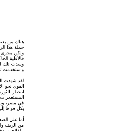
فالأقلية الح
وسدت تلك الأ
واستخدمت تلك
لقد شهدت الب
القوي نحو ال
انتصار الثور
المستعمرات ن
في مصر، وتصا
بكل قواها إل
من الريف والم
بالفلاحين، دف