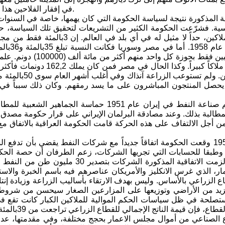
في إفقار الفلاحين هذا قد نتج عن اتساع عملية استيلاء الملاكين الكبار على الأراضي الزراعية.
 المذكورة نتيجة لسياسة الحكومة التي كان يهمها، خاصة في السنوات 
سية. فشرّعت الحكومة الكثير من التشريعات لتحقيق تلك السياسة، حتى 
الفلاحين والملاكين، حداً لا مثي
الزراع
ملاكين عراقيين فقط 
في الهند يُعد ملاكاً كبير
إفقار الفلاحين
 يحصل المنتجون المباشرون على ما يسد رمقهم. وكان ذلك سبباً في ت
لقد أثار تأميم صناعة النفط في إيران عام 1951
لمطالبة بذلك. وعند مصادقة البرلمان الإيراني على قرار حكومة مصدق،
ن أجل الالتفاف على هذه الحركة قامت الحكومة العراقية بالاتفاق مع
في شباط 1952 وقعت الحكومة اتفاقاً جديداً مع شركات النفط يقضي بأن 
 وطبقا للحسابات التي تجريها الشركات، زعم الطرفان أن حصة الحكو
اع الزراعي بالأساس. وليس بهدف الارتقاء بأساليب الزراعة وزيادة إنت
زيد من الأراضي وتوزيعها على المزارعين الصغار سيحسن من شروط ع
تصلحة في ظل سياسات الحكم الموالية للملاكين الكبار كانت تقع في 
 الصناعي من أموال مجلس الاعمار بحجج مختلفة، وفي مقدمتها، عدم ت