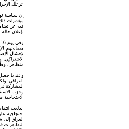
اثر تلك الإج
إن سياسة نو
مؤشرات ذلك ت
فيه عن تضام
مصالحهم الإ
لإفشال الإض
الاشتراكي. 
متظاهراً. وط
العراقي. ولك
المشاركة في 
وحزب الاستق
الاحتجاجية ض
احتجاجية عا
العراق إلى ش
التظاهرات في