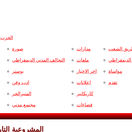
الحزب
و
ريق الشعب
مدارات
صورة
ر الديمقراطي
ملفات
التحالف المدني الديمقراطي
مواساة
اخر الاخبار
بوستر
تقدم
اعلانات
ادب وفن
كاريكاتير
المنبرالحر
فضاءات
مجتمع مدني
المشروعية التاريخية لثورة 14 تموز