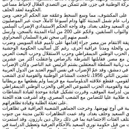
الحركة الوطنية في جزر، فلم تتمكن من التصدي الفعّال لإحباط مساعي
الحكومة لعقد الحلف.
ها على المكشوف، مما وسع السخط وعمّقه ضد الحكم الرجعي. ومن
 عام شمل المدينة كلها ودام أسبوعا كاملاً، حيث عبر الموصليون
لسعيد وحلف بغداد. وقد واجه الحكم الاستبدادي الإضراب السلمي
بإعلان حالة الطوارئ، وشن حملة واسعة من الاعتقالات شملت عدداً من المحامين والنواب السابقين. وحُكم على 200 من أبناء المدينة بالسجن، وأرسل
قسم منهم إلى سجن نقرة السلمان الصحراوي.
دن لتقرير طريقة الانتقام من مصر جراء إقدامها على تأميم قناة السويس وضرب
ي والحلة ومدناً عراقية أخرى، رغم كل أساليب الحكومة الوحشية
الحزب الوطني الديمقراطي وحزب الاستقلال وحزب البعث العربي
من مع مصر. فقابلتها الشرطة بالرصاص واعتقلت أكثر من عشرين
زبانية السلطة المعتقلين بشتم الرئيس عبد الناصر. وكان الإضراب
وعندما حصل العدوان الثلاثي على مصر من قبل بريطانيا وفرنسا وإسرائيل في 29 تشرين الثاني 1956، تأججت المشاعر الوطنية والقومية لدى الشعب
ومي، فقطع علاقته الدبلوماسية مع فرنسا ولم يقطعها مع بريطانيا
نية والقومية، الحزب الشيوعي العراقي والحزب الوطني الديمقراطي
ين، لدراسة الموقف، وقررت تشكيل قيادة موحدة لقيادة النشاطات
ة طلابية عليا للتضامن مع الشعب المصري. وقد أشرفت هذه اللجنة
على تعبئة الطلبة وقيادة تظاهراتهم.
لتحرر الوطني العربية في أوج نهوضها. وخرجت الجماهير الشعبية العراقية في تظاهرات
السعيد وحلف بغداد. وقد عمت التظاهرات ثلاثين مدينة من جنوب
لف الفئات الاجتماعية بما في ذلك رجال دين بارزون. وقد استمرت
ات من قبل حكومة نوري السعيد بالأحكام العرفية وتعطيل الدراسة في