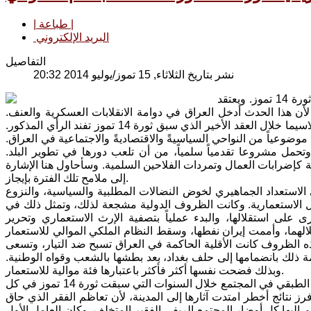
| طباعة |
البريد الإلكتروني
التفاصيل
نشر بتاريخ الثلاثاء, 15 تموز/يوليو 2014 20:32
هناك من يعتقد بأنه كان من الممكن للعراق أن ينمو ويتطور سلمياً ولو ببطء بدون ثورة 14 تموز. ويعتقد
ي أن ذلك كان أفضل للعراق من "الانقلاب العسكري" في 14 تموز، لأن هذا الحدث أدخل العراق في دوامة الانقلابات العسكرية والعنف.
ولكن مجرى تطور الأحداث والظروف التي أحاطت بالبلاد، داخلياً وإقليميا وعالمياً، لاسيما خلال العقد الأخير الذي سبق ثورة 14 تموز تفند الرأي المذكور.
ضوعياً من النواحي السياسيةً والاقتصاديةً والاجتماعية في العراق.
وتحمل مشروعا تقدمياً سلمياً، من أن تلعب دورها في تطوير البلد.
كإضرابات العمال وتمردات الفلاحين السلمية. وسأحاول هنا الإشارة
إلى ملامح تلك الفترة بإيجاز.
لاستعداد الجماهيري لخوض النضالات المطلبية والسياسية، والنزوع
لدول الاستعمارية. وكانت الظروف الدولية مشجعة لذلك، وتمثل ذلك في
رى على استقلالها، والبدء عملياً بتصفية الإرث الاستعماري وتحرير
الهما، وأممت إيران نفطها، وسقط النظام الملكي الموالي للاستعمار
 الظروف كانت الأقلية الحاكمة في العراق تسبح ضد التيار، وتسعى
مة ذلك بانضمامها إلى حلف بغداد، بعد بطشها بالشعب وقواه الوطنية.
وبذلك فضحت نفسها أكثر فأكثر باعتبارها فئة موالية للاستعمار.
أما على الصعيد الاقتصادي والاجتماعي، فإن أبرز ما يمكن ملاحظته هو تعمّق التمايز الطبقي في المجتمع خلال السنوات التي سبقت ثورة 14 تموز في كل
رز نتائج أخطر امتدت آثارها إلى المدينة، لأن تعاظم الفقر الذي حاق
 إليها كل أوضار المجتمع الريفي الفقير المتخلف. وكان العامل الأول