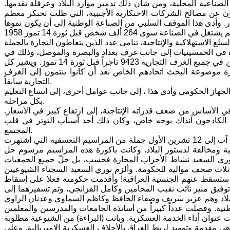
لصناعية المحلية، ومن شأن ذلك تدمير موارد البلاد وعرقلة تقدمها.
فعون عن مصالح الشركات الاحتكارية الأجنبية، التي ظلت تحتكر معظم
ض التجار المحليين الكبار. وأدى هذا الموقف السلبي من الصناعة الوطنية إلى أن يكون نموها
لع الاستهلاكية والإنتاجية، تنامى عدد الذين يتعاطون التجارة بالجملة
يدة في الخمسينيات إلى جانب غرف بغداد والبصرة والموصل، وذلك في
كل من مدن العمارة والنجف وكربلاء والحلة وكركوك والناصرية. وبلغ عدد المسجلين في جميع الغرف التجارية 9423 تاجراً قبل ثورة 14 تموز. ويشير كل
رة موضوعة البحث اتحادهم الخاص بعد أن كانوا ينتمون إلى الغرف
التجارية سابقاً.
 الجهاز الحكومي وأدى هذا ، إلى جانب عوامل أخرى، إلى اتساع التعليم
بكل مراحله.
 الأساس من ضعف قدراته الإنتاجية، إلى ارتفاع كبير في الأسعار.
 الكادحون آنذاك بوجه خاص، وكان ذلك أحد أسباب التوتر في قلب
المجتمع.
في صيف عام 1954 أصبح نوري السعيد رئيساً للوزراء من جديد. وقد أصدر من 22 آب إلى 12 تشرين الأول جملة من المراسيم التعسفية التي اشتهرت
ية ومخالفة لدستور البلاد. وكانت باكورة هذه المراسيم مرسوم حل
وري السعيد نشاط الأحزاب المجازة فحسب، بل حلّ جميع الجمعيات
 ثلاث صحف موالية للحكومة. وألزم نوري السعيد السجناء الشيوعيين
لا ستسقط عنهم الجنسية العراقية! وأقدمت حكومته فعلا على إسقاط
وفيق منير نائب نقيب المحامين وكامل القزانجي، وتم تسفيرهما إلى
. وفصلت عدداً كبيراً من أساتذة الجامعات والمدرسين والمعلمين
نوان أداء الخدمة العسكرية. وباتت (البراءة) من الشيوعية مطلوبة
هي مقدمة وتمهيد لربط العراق بالأحلاف العسكرية الامبريالية. وعلى