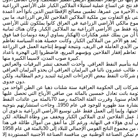
الأخيرة من عمرها، تطمين مصالح الإقطاعيين الذين باتوا أحد أعمدة
بلغ التفاوت بين ملكية الملاكين الفلاحين للأرض الزراعية، ما بين
ل له في أي بلد في العالم. إن 3بالمئة فقط من مجموع مالكي الأراضي الزراعية في العراق كانوا يملكون ثلثي الأراضي
ية في عام 1958. أما في مصر وسوريا فكانت النسبة تبلغ 35بالمئة و36بالمئة فقط من الأراضي الزراعية بيد الملاكين الكبار. وكان هناك ثمانية
بحوزة كل واحد منهم أكثر من مائة ألف (100000) دونم. علماً أن من يملك عشر هكتارات (الهكتار يساوي أربعة دونمات) فما فوق
اً. وكذا الحال في مصر فمن كان يملك 162,2 دونمات فأكثر يُعد هو الآخر من الملاكين الكبار. وكانت حصيلة هذه السياسة تعاظم
. ولم تستوعب الزراعة آنذاك وفي أغلب أشهر العام سوى 50بالمئة من الأيدي العاملة في الريف. ونتيجة لهبوط إنتاجية العمل في الزراعة
عاظم إفقار الفلاحين وبؤسهم المريع، فاضطروا إلى الهجرة بأعداد
كبيرة صوب المدن، لاسيما الكبيرة منها.
 حماسة الجماهير الشعبية للمطالبة بتأميم النفط العراقي. وأخذت الصحف تنشر البرقيات والعرائض
 طالب عشرون نائبا في البرلمان العراقي أن يحذو البرلمان العراقي
 شركات النفط ببعض الإجراءات الجزئية لتبديد زخم المطالبة، ولكن
دون جدوى.
تدفع الشركات إلى الحكومة العراقية ستة شلنات ذهبا عن الطن الواحد من
مة باتت تعادل خمسين بالمائة من صافي الأرباح التي تحصل عليها
الشركات. وألزمت الاتفاقية المذكورة الشركات بتصدير 30 مليون طن من النفط الخام سنويا. وقررت الفئة الحاكمة رصد 70بالمئة من عائدات النفط
لمجلس الاعمار، الذي غرس الانكليز والأمريكان عناصرهم فيه باسم الخبرة والاستشارة منذ ظهوره للوجود في عام 1950. وجاءت استشارتهم بتوجيه
اجيتها، وإنما إلى العمل فقط على توسيع الأراضي الزراعية بدعوى أن
مل الفلاحين لدى الملاكين الكبار ويخفف من وطأة البطالة. لكن
أيدي هؤلاء في النهاية. ورغم كل ما أنفق من أموال طائلة في هذا
مكن الصناعة الوطنية من منافسة الصناعة الأجنبية المستوردة إلا