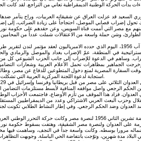
راءات بدأت الحركة الوطنية الديمقراطية تعاني من التراجع. لقد كانت 
ري السعيد قد عزلت العراق عن شقيقاته العربيات، وراح يتآمر ضد
حول إضراب قصابي الموصل، احتجاجاً على زيادة الضرائب، إلى إضراب
نهم مع مصر التي أممت قناة السويس، وعن حقدهم على حكومة نوري ا
وفي يوم 16 آب 1956، اليوم الذي حدده الامبرياليون لعقد مؤتمر لن
ستراتيجية في المنطقة، عمّ الإضراب بغداد والموصل والرمادي والح
راب. وساهم في الدعوة للإضراب إلى جانب الحزب الشيوعي كل من 
وخرجت الجماهير بمظاهرات تحمل الأعلام العربية وشعارات التضا
ُوقت السفارة المصرية لمنع دخول المتطوعين للدفاع عن مصر، وطالب 
استجابة لدعوة اللجنة المركزية العربية التي تشكلت في دمشق، وقد عمّ الإضراب في نفس اليوم العديد من الدول العربية.
ن الحكم الرجعي واصل مواقفه المنافية لأبسط مستلزمات التضامن الق
العدوان. فزاد هذا الموقف من تأزم الأوضاع، فاجتمعت الأحزاب الوط
لال وحزب البعث العربي الاشتراكي وعدد من الديمقراطيين المستقل
د العدوان وضد الحكم الرجعي. وفي إطار النشاط الطلابي تكونت لجن
اندلعت انتفاضة تشرين الثاني 1956 لنصرة مصر وكانت حركة ا
رمة على العدوان ولنصرة مصر الشقيقة، وهتفت بسقوط حكومة نوري 
ماله مرورا بوسطه. وكانت واسعة جداً في النجف، وساهمت فيها مخت
 البلاد مدة شهرين، وتوّجت بانتفاضة الحي الباسلة. وجوبهت التظاهر