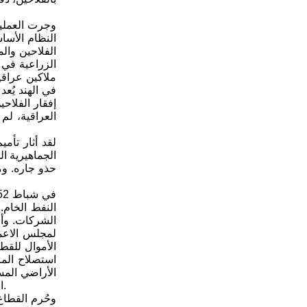
وجرت العملية
النظام الأسا
العراقية، لم
الجماهيرية ا
حذو جاره. وم
النفط الخام.
الأموال للقط
استصلاح الم
الأراضي المس
القطاع، فإن قيمة الناتج الإجمالي للقطاع الزراعي تراجعت من 39بالمئة من مجموع الناتج القومي الإجمالي للبلاد إلى 30بالمئة في عام 1958.
وحُرم القطاع