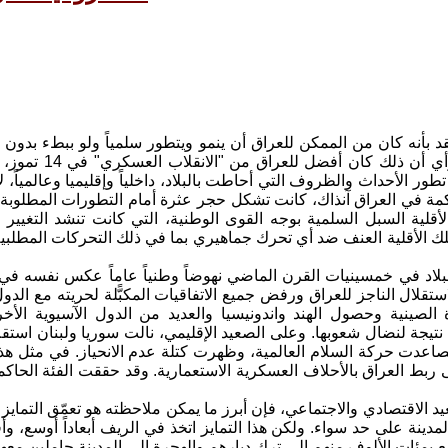
حملة هذا الرأ
اكمة في العراق آنذاك، كانت تشكل حجر عثرة أمام التطورات المطلوبة مو
قلية السبل السلمية بوجه القوى الوطنية، التي كانت تنشد التغيير 
 الأقلية العنف ضد أي تحرك جماهيري بما في ذلك التحركات المطلبية 
لاد في خمسينيات القرن الماضي نهوضاً وطنياً عاماً عكس نفسه في ا
استقلال الناجز للعراق ورفض جميع الاتفاقيات المكبًّلة لحريته مع ا
ة الصينية وحصول الهند واندونيسيا والعديد من الدول الآسيوية الأخ
تيجة لنضال شعوبها. وعلى الصعيد الإقليمي، نالت سوريا ولبنان استقل
عدت حركة السلام العالمية، وظهرت كتلة عدم الانحياز. في مثل هذه
ى ربط العراق بالأحلاف العسكرية الاستعمارية. وقد حققت الفئة الحاك
دينة على حد سواء. ولكن هذا التمايز اتخذ في الريف أبعاداً أوسع، وأف
ع بمئات الألوف منهم إلى ترك ديارهم والهجرة إلى المدينة حاملين معهم