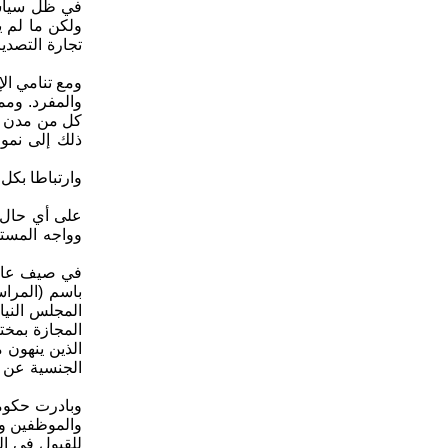
في ظل سياسة 
ولكن ما لم ي
ومع تنامي الإ
والمفرد. ومم
ذلك إلى نمو 
وارتباطا بكل 
على أي حال، 
وواجه المست
باسم (المراس
المجلس الني
المجازة بمخت
الذين ينهون 
الجنسية عن ع
وبادرت حكومة
والموظفين وا
للقبول في ال