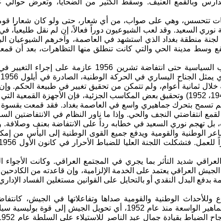
مدارس وبالقمع العنيف. وسقط الكثير من الضحايا، وتعرض حوالي 
ت تتحسس، وهي على صواب، من أي شعار، حتى ولو كان شعارا قومياً
نوري السعيد. وقد لعب الشيوعيون دوراً فعالاً، إن لم نقل طليعياً، ف
لجنة منطقة بغداد الذي استشهد في العاصمة، وآخرهم الشيوعيان ال
قع وسط مدينة الحي والتي كانت تنطلق منها التظاهرات، بعد أن قمع
كانت الأحزاب السياسية حتى انتفاضة تشرين 
ا
 خلال ثمانية أعوام، ولم تتمكن من تحقيق تغيير في طبيعة الحكم. وإ
الأوليتين ( 1948، 1952) وتحقيق بعض المكاسب الجزئية، فإن الأجهزة ا
لم تسمح بتحرك جماهيري واسع في العاصمة بغداد. فقد قمعت بقسوة ش
 لقمع انتفاضتي النجف والحي. وإذا ما ناور النظام في الانتفاضتين الس
ل تهجم نوري السعيد في خطابه رداً على الانتفاضة بعنف وصلافة. وقد
عر الوطنية والقومية ويدفع جميع القوى الوطنية إلى اليأس من إمكان
عراقي شديد التأثر بما يجري في المجتمع العراقي. وكانت الأجواء ال
لجيش العراقي يعتمد على الخدمة الإلزامية، وإن قاعدته من الكادحين و
مة بدفع البدل النقدي أو بالتحايل على القوانين مستغلين الفساد الإدا
وتحركات الجماهير الواسعة منذ عام 1952، أي تحويل ا