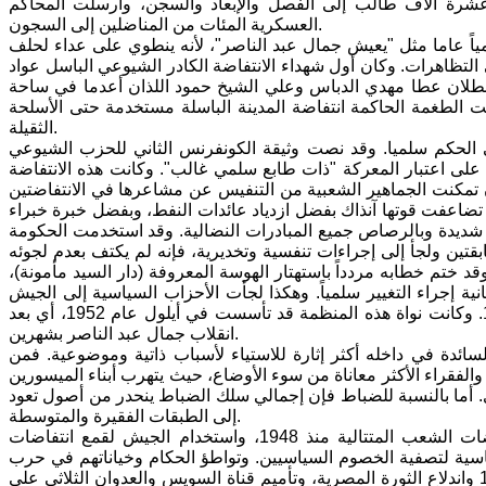
عشرة آلاف طالب إلى الفصل والإبعاد والسجن، وأرسلت المحاكم
العسكرية المئات من المناضلين إلى السجون.
 عاما مثل "يعيش جمال عبد الناصر"، لأنه ينطوي على عداء لحلف
ي التظاهرات. وكان أول شهداء الانتفاضة الكادر الشيوعي الباسل عواد
بطلان عطا مهدي الدباس وعلي الشيخ حمود اللذان أعدما في ساحة
ت الطغمة الحاكمة انتفاضة المدينة الباسلة مستخدمة حتى الأسلحة
الثقيلة.
1956 عازمة على إجراء التغيير في الحكم سلميا. وقد نصت وثيقة الكونفرنس الثاني للحزب الشيوعي
لعراقي، الذي يمثل الجناح اليساري في الحركة الوطنية، الصادرة في أيلول 1956 على اعتبار المعركة "ذات طابع سلمي غالب". وكانت هذه الانتفاضة
ن تمكنت الجماهير الشعبية من التنفيس عن مشاعرها في الانتفاضتين
لقمعية التي تضاعفت قوتها آنذاك بفضل ازدياد عائدات النفط، وبفضل خبرة خبراء
ديدة وبالرصاص جميع المبادرات النضالية. وقد استخدمت الحكومة
ابقتين ولجأ إلى إجراءات تنفسية وتخديرية، فإنه لم يكتف بعدم لجوئه
 ختم خطابه مردداً باستهتار الهوسة المعروفة (دار السيد مأمونة)،
ية إجراء التغيير سلمياً. وهكذا لجأت الأحزاب السياسية إلى الجيش
فوجدته جاهزاً للعمل. فتشكلت اللجنة العليا للضباط الأحرار في كانون الأول 1956. وكانت نواة هذه المنظمة قد تأسست في أيلول عام 1952، أي بعد
انقلاب جمال عبد الناصر بشهرين.
سائدة في داخله أكثر إثارة للاستياء لأسباب ذاتية وموضوعية. فمن
الفقراء الأكثر معاناة من سوء الأوضاع، حيث يتهرب أبناء الميسورين
ري. أما بالنسبة للضباط فإن إجمالي سلك الضباط ينحدر من أصول تعود
إلى الطبقات الفقيرة والمتوسطة.
وكان للأوضاع وللأحداث الوطنية والقومية صداها وتفاعلاتها في الجيش، كانتفاضات الشعب المتتالية منذ 1948، واستخدام الجيش لقمع انتفاضات
لجيش إلى قوة بوليسية سياسية لتصفية الخصوم السياسيين. وتواطؤ الحكام وخياناتهم في حرب
فلسطين، ونجاح الضباط بقيادة جمال عبد الناصر للاستيلاء على السلطة عام 1952 واندلاع الثورة المصرية، وتأميم قناة السويس والعدوان الثلاثي على