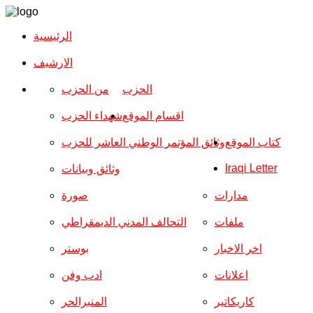
الرئيسية
الارشیف
الحزب
من الحزب
اقسام الموقع
شهداء الحزب
كتاب الموقع
وثائق المؤتمر الوطني العاشر للحزب
Iraqi Letter
وثائق وبيانات
مدارات
صورة
ملفات
التحالف المدني الديمقراطي
اخر الاخبار
بوستر
اعلانات
ادب وفن
كاريكاتير
المنبرالحر