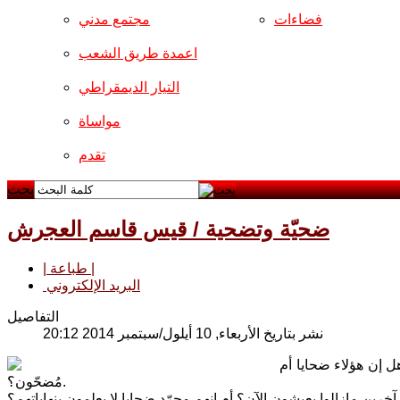
فضاءات
مجتمع مدني
اعمدة طريق الشعب
التيار الديمقراطي
مواساة
تقدم
بحث
ضحيّة وتضحية / قيس قاسم العجرش
| طباعة |
البريد الإلكتروني
التفاصيل
نشر بتاريخ الأربعاء, 10 أيلول/سبتمبر 2014 20:12
 إن هؤلاء ضحايا أم
مُضحّون؟.