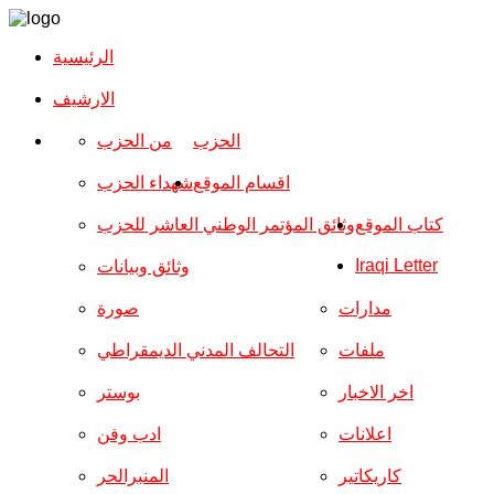
الرئيسية
الارشیف
الحزب
من الحزب
اقسام الموقع
شهداء الحزب
كتاب الموقع
وثائق المؤتمر الوطني العاشر للحزب
Iraqi Letter
وثائق وبيانات
مدارات
صورة
ملفات
التحالف المدني الديمقراطي
اخر الاخبار
بوستر
اعلانات
ادب وفن
كاريكاتير
المنبرالحر