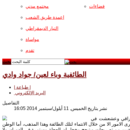
فضاءات
مجتمع مدني
اعمدة طريق الشعب
التيار الديمقراطي
مواساة
تقدم
بحث
الطائفية وباء لعين/ جواد وادي
| طباعة |
البريد الإلكتروني
التفاصيل
نشر بتاريخ الخميس, 11 أيلول/سبتمبر 2014 16:05
العراقي وعشعشت في
لامور الا من خلال الانتماء لتلك الطائفة وهذا المذهب، أما الوطن
طائفيين من تصريحات وبتبجح مخجل ان العجلة مستمرة في الدوران ولا