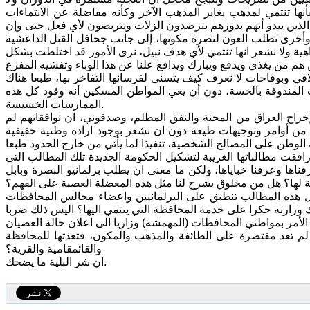
أنها تنتمي لمذهب يغاير المذهب الآخر وكأنه مفاضلة عن الانتماءات
الذين يبدو أنهم بدورهم يترصدون الزلات ويتربصون لأي فعل حتى وإن
تها وأخرى تطلب العون لنصرة مكونها، إلى جانب جحافل القتل الداعشية
هية ولا نشعر انها تنتمي لأي هدف نبيل، نرى الأمور قد اختلطت بشكل
قي وبوقاحات لا نعرف كيف يتسنى لفرسانها التفاخر بها، طبعا هناك
لمندوفة بالخسة، دون أن يعي المواطن المسكين أنه وقود كل هذه
الممارسات الخسيسة.
خراج العراق من المحنة والنفق المظلم، وصدقوني، ان توافقاتهم لم
ن أوامر وتوجيهات طيعة دون ان نشعر بوجود ارادة وطنية حقيقية
فقت مطالباتها الغريبة لتشكيل الحكومة الجديدة تلك المطالب التي
ها وعرفنا خباياها، ولكن ما معنى ان يطلب برلمانيو البصرة وبابل
ية لها؟ هل من مخلوق يشرح لنا مثل هذه المعضلة العصية على الفهم؟
ل هذه المطالب تنطبق على البرلمانيين واعضاء مجالس المحافظات
رك وزارته حكرا على خدمة المحافظة التي ينتمي اليها؟ اليس ذلك ضربا
 لم تعد مقتصرة على الطائفة والمذهب والمكون، فتعدتها للمحافظة
والقائمقامية والقرية؟
ان شر البلية ما يضحك.