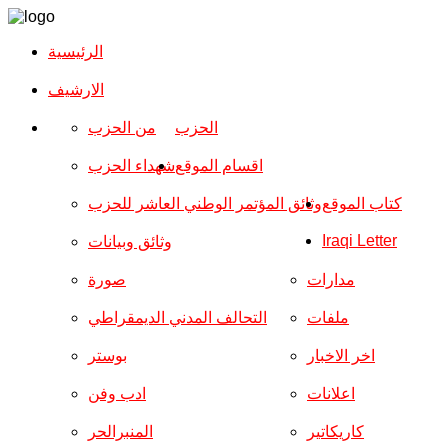
الرئيسية
الارشیف
الحزب
من الحزب
اقسام الموقع
شهداء الحزب
كتاب الموقع
وثائق المؤتمر الوطني العاشر للحزب
Iraqi Letter
وثائق وبيانات
مدارات
صورة
ملفات
التحالف المدني الديمقراطي
اخر الاخبار
بوستر
اعلانات
ادب وفن
كاريكاتير
المنبرالحر