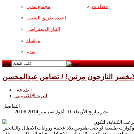
فضاءات
مجتمع مدني
اعمدة طريق الشعب
التيار الديمقراطي
مواساة
تقدم
بحث
ايخسر النازحون مرتين! / تضامن عبدالمحسن
| طباعة |
البريد الإلكتروني
التفاصيل
نشر بتاريخ الأربعاء, 10 أيلول/سبتمبر 2014 20:06
رعت الكـتابة، لتكون
 ومشاهد مروعة للدم والاغتصاب والاحتلال، تحتاج الى اكثر من وقفة