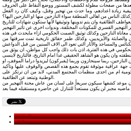
ية زيادة اعدادهم، وما حدث من تهجير وقتل، وكيف كان رد الفعل
لك الناس من اهالي المنطقة سواء النازحين منها او النازحين اليها؟
 التهجير القسري للمكونات المختلفة، وندوات اخرى عن تأثير التهجير
 معاناة النازحين وكذلك توثيق الصمت الحكومي ازاء مايحدث في هذه
ن والصابئة والأيزيديين، وكذلك طمر حقائق تاريخية تمت سرقتها من
الحكومي في هذه الفترة، اذن بات ذلك واجب كل مواطن، ان يوثق من
لنازحين، ربما سينحازون وربما (يفبركون) ليزيدوا دراما الموقف، او
 جهة عراقية موثوقة تقوم بجمع هذه القصص والوقوف عليها وتأكيد
ومية ام من احدى منظمات المجتمع المدني، لابد من ان ترتكز على
الوطنية وتبتعد عن الطائفية.
الا ان موعد كشفها سيكون سريعاً على لسان من عاش محنة التهجير من
< السابق
التالي >