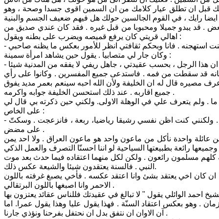
لك قبل ان تطلق عيار كلامك من ان السمين اقوى جسدا وصحة ، وهو
هم ضعيف الجسم والبنية !
بعض . قد يبدو جميلا ومحبوبا من قبل غيره . فقد كان عندي صديق من
اهالي قريتي كان يرفع قميصه ويضرب على بطنه ويقول :
وكان جار لي متصابيا . يقول حين يشاهد امرأة سمينة :
سنانه قد سقطت من فمه . فاستدعى جميع المفسرين . وكانوا على رأي
عرف مصيره قال له ان الخليفة ولأن الله احبه سينعم بعمر مديد يفوق
جميع اقاربه . عند ذلك استحسن الخليفة جوابه واكرمه .
 . ولم يتعرف علي في الوهلة الاولى. ولكني حين ذكرته بي قال لي
على الخاص :
- انت السمين من اهالي التنومة في شط العرب ؟ صحيح انني كنت سمينا الى حد ما . ولكنني كنت اظن نفسي رشيقا رياضيا، ربعة ، فانزعجت . وسكتّ
على مضض .
من عائلة واحدة نأكل من ماعون واحد هو ماعون العراق . ولا احد يمن
 كلهم مسلمون رائعون . ولكن لكل منهما اعتقاده فيما حدث بعد موت
النبي . فالسنة يعتقدون شيئا والشيعة عكس ذلك.
 ان كان اخي يعتقد بشئ وانا اعتقد عكسه . فأخي يصبغ غرفته باللون
الاحمر وانا اصبغها باللون البرتقالي .
ن . وهو بعكس اعتقاد السنّة . فهذا يقول عليا وهذا يقول عمرا. اما
آن الاوان ان نتفق بدل ان نحتفل بفرحنا ونؤذي جارنا .