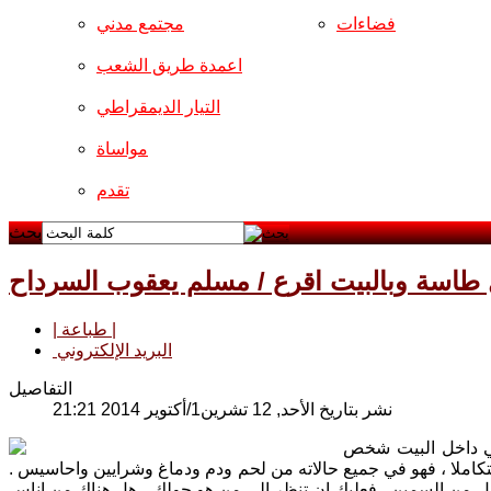
فضاءات
مجتمع مدني
اعمدة طريق الشعب
التيار الديمقراطي
مواساة
تقدم
بحث
ل طاسة وبالبيت اقرع / مسلم يعقوب السرداح
| طباعة |
البريد الإلكتروني
التفاصيل
نشر بتاريخ الأحد, 12 تشرين1/أكتوير 2014 21:21
في داخل البيت شخص
متكاملا ، فهو في جميع حالاته من لحم ودم ودماغ وشرايين واحاسيس .
مل من السمين . فعليك ان تنظر الى من هو حولك ، هل هناك من اناس