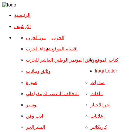
الرئيسية
الارشیف
الحزب
من الحزب
اقسام الموقع
شهداء الحزب
كتاب الموقع
وثائق المؤتمر الوطني العاشر للحزب
Iraqi Letter
وثائق وبيانات
مدارات
صورة
ملفات
التحالف المدني الديمقراطي
اخر الاخبار
بوستر
اعلانات
ادب وفن
كاريكاتير
المنبرالحر