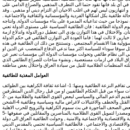
ة في أي بلد فانها تقود حتما الى التطرف المذهبي والصراع الدامي على
 انتهازيون ليس لهم في اغلب الاحيان أي التزام ديني أو مذهبي . وقد
لة طائفية بكل اشكالها الفردية والمؤسساتية والثقافية والاجتماعية .
ة نموذجا من حيث تداعياته المدمرة على بناء مؤسسات الدولة, وانتاجه
هوم الدولة الطائفية : فان الطائفية السياسية على مستوى الدولة تعني
. والاختلال في هذا التوازن يؤدي الى تعطيل دورالدولة واندلاع ازمة
رين لا ثالث لهما : فاما العودة الى التوازن الطائفي في حكم الدولة
مسؤولية هذا الانقسام المجتمعي . ونستنتج من ذلك ان الطائفية في هذه
 تشكل سوقا سوداء للسياسة اكثر مما تدعي الدفاع المتعصب عن الدين او
سياسي الى نظام طائفي وتحولت مؤسسات الدولة الى مؤسسات تعبر عن
اغراق البلاد في ازمات مستعصية , ونشوء مناخات للصراع الطائفي الذي
العوامل المغذية للطائفية
اذا اخذنا حالة العراق فنجد كثيراً من العوامل المحلية والاقليمية والدولية التي ادت الى تفاقم النزعة الطائفية ومنها: 1- اشاعة ثقافة الكراهية بين الطوائف
2- قيام بعض الدول الخليجية والاقليمية بالتدخل في شؤون العراق الداخلية من خلال تقديم الدعم المالي والسياسي لبعض القوى الطائفية والظلامية من
اجل اشعال نار الفتن بين الطوائف المسلمة 3- تزايد نشاط المليشيات التي تمارس القتل والخطف والاغتيالات لاغراض مالية وسياسية وطائفية 4-الشحن
والاقتصادية والاجتماعية والامنية , وحولت الطائفية العراق الى دولة
لاقتصادي والاجتماعي . فالطائفية السياسية تحتمي بالمقدس الديني
ة مصالحها وهي بفلسفتها هذه تحمي الفساد والمفسدين, فبدفاعها عن