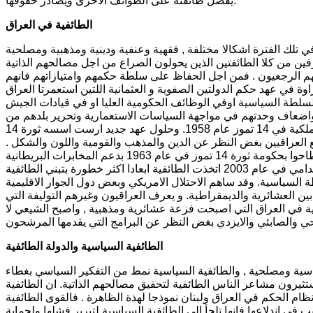
يفضل طائفته على الطوائف الاخرى ويصادر حقوقها.
الطائفية في العراق
ي تلك الفترة اشكالا مختلفة , فقهية وعنفية ودينية ومذهبية ومصلحية
ن من كلا الطائفتين الذين يحولون الصراع من اجل مصالحهم الذاتية
نهم الرجعيون . فمن اجل الحفاظ على سلطة حكمهم وامتيازاتهم فانهم
 في عهد حكم الدولتين الصفوية و العثمانية اللتين استعمرتا العراق
سلطة السياسية اوفي الوظائف الحكومية العليا او في قيادات الجيش
واضعاف وحدتهم في مواجهة السياسات الاستعمارية وتحرير بلدهم من
الاحتلال . وقد استمر الحكام في ممارسة النهج الطائفي حتى سقوط السلطة الملكية في 14 تموز عام 1958. وحلول عهد جديد ارست اسسه ثورة 14
ع العراقيين بغض النظر عن الدين والمذهب والقومية واللون والشكل .
غير ان الحكام الدكتاتوريين من سلالة القوميين الرجعيين والبعثيين الدمويين الذين اطاحوا بحكومة ثورة 14 تموز في عام 1963 بدعم المخابرات البريطانية
و الغربية عادوا الى تغذية الطائفية واعادة نهجها في الحكم . ومنذ سقوط النظام الصدامي في عام 2003 اتخذت الطائفية ابعادا اكثر خطورة بتبني الطائفية
السياسية. وقد ساهم الاحتلال الامريكي وبعض دول الجوار الاقليمية
ين العشائرية والديمقراطية. و يعرف العراقيون وغيرهم التوليفة التي
فقية في العراق التي اصبحت فزعة عشائرية ومذهبية , واصبح الشيعي لا
الطائفية السياسية والدولة الطائفية
ية ومصلحية , والطائفية السياسية نمط من التفكير السياسي بغطاء
 يستثيرون مشاعر الناس الطائفية لتحقيق مصالحهم الذاتية. ان الطائفية
نظام الحكم في العراق ولبنان نموذجا لهذة الظاهرة . فالقوى الطائفية
ي اندلاعها فانها تلجأ الى الطائفية السياسية لتبرير فشلها ولحماية