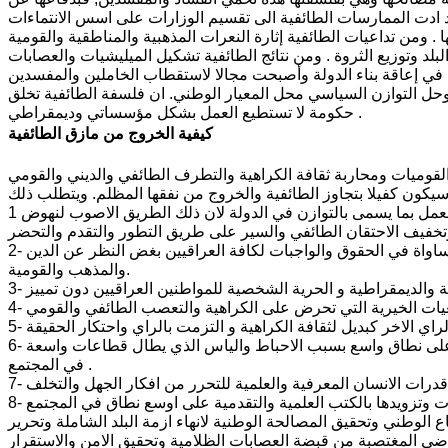
د ادت الممارسات الطائفية الى تقسيم الوزارات على اسس الانتماءات
 ومن تداعيات الطائفية إثارة النعرات المذهبية والمناطقية والقومية
بلد وتوزيع الثروة . ومن نتائج الطائفية تشكيل الميليشيات والعصابات
ي إعاقة بناء الدولة وأصبحت مجالا لاستقطاب الخاملين والمفسدين
ل التوازن السياسي محل المعيار الوطني. ان فلسفة الطائفية تخلق
حكومة لا تستطيع العمل بشكل مؤسساتي وديمقراطي .
كيفية الخروج من مازق الطائفية
والقوميات ومحاربة ثقافة الكراهية والتطرف الطائفي والديني والقومي
1 يجب على الدولة العراقية نبذ الطائفية ومغادرة نظام المحاصصة المقيت وتحريم العمل بما يسمى بالتوازن في الدولة لان ذلك الطريق الاصوب لنهوض
2- التوجه نحو بناء دولة مدنية ديمقراطية على اسس المواطنة الحقة التي تضمن المساواة في الحقوق والواجبات لكافة العراقيين بغض النظر عن الدين
والمذهب والقومية.
6- نشر الوعي العلمي والثقافي لمكافحة افكار الخرافة والشعوذة التي اخذت تنتشر على نطاق واسع بسبب الاحباط والياس الذي يطال قطاعات واسعة
في المجتمع .
ع الوطني وتحقيق المصالحة الوطنية لانهاء ازمة البلد الشاملة وتحرير