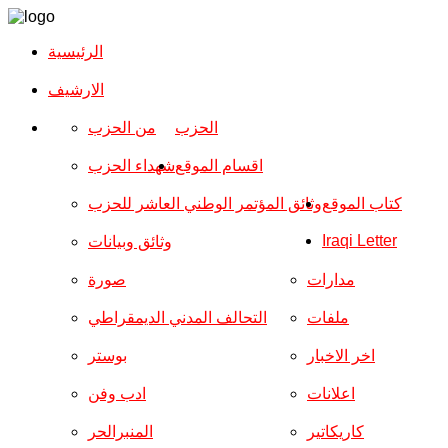
الرئيسية
الارشیف
الحزب
من الحزب
اقسام الموقع
شهداء الحزب
كتاب الموقع
وثائق المؤتمر الوطني العاشر للحزب
Iraqi Letter
وثائق وبيانات
مدارات
صورة
ملفات
التحالف المدني الديمقراطي
اخر الاخبار
بوستر
اعلانات
ادب وفن
كاريكاتير
المنبرالحر