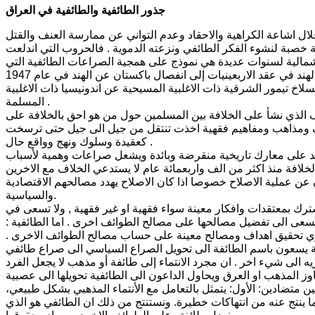
جذور الطائفية والطائفية في العراق
ال اشاعة الكراهية والاحقاد وعدم التواني عن ممارسة العنف والقتل
ئة خصبة لنشوء الفكر الطائفي ونزعته الدموية . فالحروب التي اندلعت
لشمالية لسنوات عديدة هي نموذج على همجية الصراعات الطائفية التي
دارت بين الطوائف المسيحية . وقد ادت الحرب الطائفية بين الهندوس والمسلمين بالهند في عقد الاربعينيات إلى انفصال باكستان عن الهند في عام 1947
 وقد قاد الصراع الطائفي الى انسلاخ تيمور الشرقية ذات الاغلبية المسيحية عن اندونيسيا ذات الاغلبية
المسلمة .
اف الذي نشأ على الخلافة بين المسلمين حول من هو احق بالخلافة على
ائف ومذاهب ومفاهيم فقهية اخذت تنتقل من جيل الى جيل حتى ترسخت
كعقيدة وسلوك ونهج وواقع حال .
مد على معارك تاريخية منقرضة وبائدة ويشعل صراعات وهمية لأسباب
لخلافة منذ اكثر من الف واربعمائة عام لا يستدعي الخلاف مع الاخرين
 عن عملية الاصلاح خصوصا اذا كان الاصلاح يهدد مصالحهم الاقتصادية
والسياسية.
شترك بمعتقدات وافكار معينة سواء فقهية او غير فقهية , ولا تسعى في
سعى الى تفضيل مصالحها على مصالح الطوائف اخرى . اما الطائفية :
وي تحقيق اهداف ومصالح معينة على حساب مصالح الطوائف الاخرى .
فية يسعون باسم الطائفة الى تحويل الصراع السياسي الى صراع طائفي
يه الى شيء اخر . ان مجرد الانتماء إلى طائفة أو مذهب لا يجعل الفرد
وز المذهب او العرق ويحاول الداعون الى الطائفية تحويلها الى عصبية
متضادين: الأول: يتمثل بالتعامل مع الأنتماء المذهبي بشكل طبيعي،
ما ينتج عنه من انتهاكات خطيرة. ونستنتج من ذلك ان الطائفي هو الذي