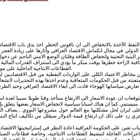
لنفط الآخذة بالانخفاض الى ان ناقوس الخطر اخذ يدق باب الاقتصاد 
ر البنية التحتية وانخفاض الطاقة وفلتان الوضع الامني الناجم عن دخو
افية لازاحة خطرها بوقت مبكر ما يؤدي الى استنزاف القدرات المالية 
القطاعات الانتاجية الداخلية على مواجهة الطلب المتزايد المترتب على الظروف الحالكة التي تمر بها البلاد.
ن مخاطر الاعتماد الكلي على الواردات النفطية من قبل الاقتصاديين ل
تعنتة من قبل الحكومات المتعاقبة وعدم اخذها بهذه التحذيرات لانشغال
 تعارض سياساتها الهوجاء قادت الى ابقاء الاقتصاد العراقي وحيد ا
قعات ان عودة الاسعار الى الارتفاع ستأخذ وقتا طويلا نسبيا لعدة اسباب
 سيستمر. كما ان هناك اسبابا سياسية لانخفاض الاسعار بعضها يتعلق ب
ى ايران لحل مشكلتها مع العالم حول مشروعها النووي , يضاف الى
ري زد على ذلك ان ارتفاع قيمة الدولار سيقلل من تكاليف انتاج الب
باب تعين على الحكومة العراقية اعادة النظر في إستراتيجيتها الاقتصا
الاجراءات العاجلة لتنشيط القطاعات الانتاجية، وخاصة قطاعات الصنا
 ما هو ممكن وسريع ومراجعة الفقرات البرنامجية غير الواقعية التي