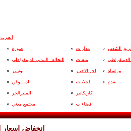
الحزب
و
ريق الشعب
مدارات
صورة
ر الديمقراطي
ملفات
التحالف المدني الديمقراطي
مواساة
اخر الاخبار
بوستر
تقدم
اعلانات
ادب وفن
كاريكاتير
المنبرالحر
فضاءات
مجتمع مدني
انخفاض اسعار ا