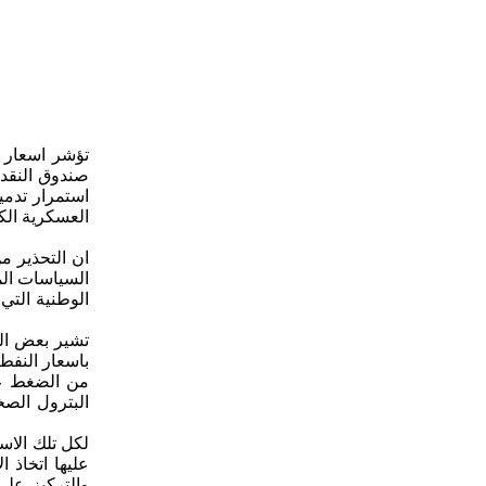
تؤشر اسعار ا
استمرار تدمي
العسكرية الك
ان التحذير م
السياسات الم
الوطنية التي
تشير بعض التو
باسعار النفط
من الضغط عل
البترول الصخ
لكل تلك الاس
عليها اتخاذ 
والتركيز على