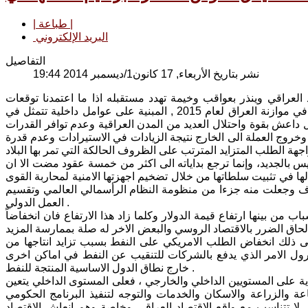
| طباعة |
البريد الإلكتروني
التفاصيل
نشر بتاريخ الأربعاء, 17 كانون1/ديسمبر 2014 19:44
العراقي وينذر بعواقب وخيمة تهدد مستقبله اذا ما اعتمدنا توقعات
صندوق النقد الدولي في مجال انكماش الاقتصاد العراقي وأثارها على زيادة العجز في موازنة العراق لعام 2015 , المبنية على عوامل داخلية تتمثل في
ل داعش بقوة واحتلال العديد من المدن العراقية وعدم توافر القدرات
وخروج العملة الى الخارج نتيجة الزيادات في الاستيرادات وعدم قدرة
يس بالجديد، وإنما ترجع بداياته الى اكثر من خمسة عقود مضت الا ان
ها في تثبيت سلطاتها من خلال تضخيم اجهزتها الامنية لمحاربة القوى
لطرف وجعلت منه جزءا من منظومة النظام الرأسمالي العالمي وتقسيم
العمل الدولي .
 من بينها ارتفاع قيمة الدولار وكلما زاد هذا الارتفاع فان انخفاضاً
إلحاق الضرر بالاقتصاد الروسي والبعض الاخر له صلة بممارسة المزيد
 ذلك انخفاض الطلب الامريكي على النفط بسبب تزايد انتاجها من
ترول الامر الذي يدفع بالشركات للتنقيب عن النفط في اماكن اخرى
خارج نطاق الدول الاساسية المنتجة للنفط .
دية على المستويين الداخلي والخارجي ، فعلى المستوى الداخلي يتعين
عة والزراعة والاسكان والخدمات والتوجه لتنفيذ البرنامج الحكومي
 لا تتناسب مع واقع الاقتصاد العراقي وخاصة وهم انعاش الاقتصاد